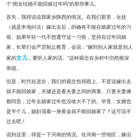
个“闺女结婚不能回娘过年吗”的那些事儿。
首先，我得说说我家乡陕西的情况。在我们那里，女娃
（就是本地叫法）嫁出去后，的确有不能在娘家过年的习
俗。如果年轻一代不想遵守这一习俗，坚持在过年回娘
家，长辈们会严厉制止教育，会说：“嫁到别人家就是别人
女儿
家的
，要听人家的话。”这种观念在乡村中仍然根深
蒂固。
但是，时代在进步，我们的观念也得跟上。不是说嫁出去
就不能回娘家，关键还是看夫妻之间的商量。只要夫妻俩
都同意，过年去娘家过年也没啥大不了的。毕竟，女婿也
是半个儿，媳妇顶着一身黄金就不能回娘家了？这可说不
过去吧！
说到这里，得提一下河南的情况。在河南一些地区，嫁出