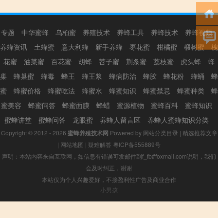
专题
中华蜜蜂
乌桕蜜
养殖技术
养蜂工具
养蜂技术
养蜂视频
养蜂资讯
土蜂蜜
意大利蜂
新手养蜂
枣花蜜
柑橘蜜
椴树蜜
槐
花蜜
油菜蜜
百花蜜
胡蜂
苕子蜜
荆条蜜
荔枝蜜
虎头蜂
蜂
巢
蜂巢蜜
蜂毒
蜂王
蜂王浆
蜂病防治
蜂胶
蜂花粉
蜂蛹
蜂
蜜
蜂蜜价格
蜂蜜吃法
蜂蜜水
蜂蜜知识
蜂蜜禁忌
蜂蜜种类
蜂
蜜美容
蜂蜜问答
蜂蜜面膜
蜂蜡
蜜源植物
蜜蜂百科
蜜蜂知识
蜜蜂讲堂
蜜蜂问答
龙眼蜜
养蜂人留言区
养蜂人蜜蜂知识分类
Copyright © 2012 - 2026
蜜蜂养殖技术网
Powered by
网站分类目录
|
精选推荐文章
|
网站地图
|
疑难解答
粤ICP备555889号
声明：本站内容来自互联网，如信息有错误可发邮件到f_fb#foxmail.com说明，我们
会及时纠正，谢谢
本站仅为个人兴趣爱好，不接盈利性广告及商业合作
小男孩