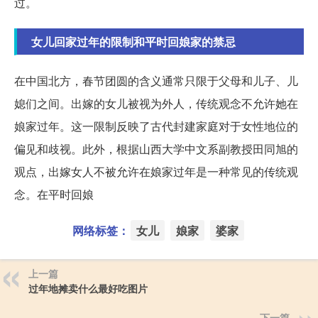
过。
女儿回家过年的限制和平时回娘家的禁忌
在中国北方，春节团圆的含义通常只限于父母和儿子、儿
媳们之间。出嫁的女儿被视为外人，传统观念不允许她在
娘家过年。这一限制反映了古代封建家庭对于女性地位的
偏见和歧视。此外，根据山西大学中文系副教授田同旭的
观点，出嫁女人不被允许在娘家过年是一种常见的传统观
念。在平时回娘
网络标签：
女儿
娘家
婆家
上一篇
过年地摊卖什么最好吃图片
下一篇