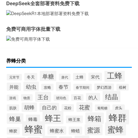
DeepSeek全套部署资料免费下载
免费可商用字体批量下载
养蜂分类
工蜂
单糖
宋代
冬天
土蜂
唐代
元宵节
幼虫
春节
并能
梦幻西游
攻略
春节期间
椴树
结晶
王台
的人
物质
百花
游戏
琥珀色
花蜜
胡蜂
自己的
花粉
肌肤
葡萄糖
虎头
蜂群
蜂王
蜂箱
蜂巢
蜂毒
蜂王浆
蜂蜜
蜜蜂
蜜源
蜂蜜水
蜂蜡
蜂胶