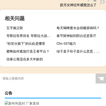
皎月女神过年感觉怎么了
相关问题
五字挽父联
每天喝蜂蜜水会得糖尿病吗？
哥斯拉世界排名 哥斯拉大战太空哥斯拉
春节财神贴到阳台还是客厅
“轻笑分旗下”的出处是哪里
Chn 037磁力
蜜蜂如何紧急打造王者平台？
绿子直子玲子是什么意思，分别代表什么性格什么梗
信泰公寓适合多大年龄的
☚
公告