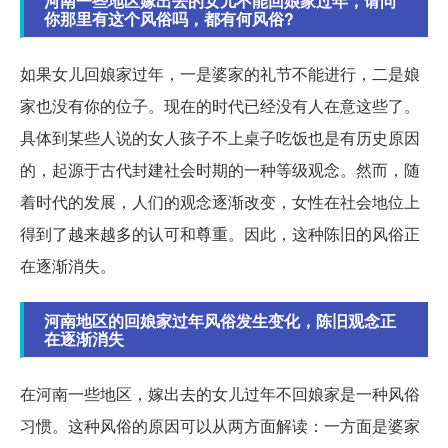
河南一些地区嫁出去的女儿不能回娘家过年，请问
你那里有这个风俗吗，都有何风俗?
如果女儿回娘家过年，一是婆家的礼节不能进行，二是娘
家也没有你的位子。现在的时代已经没有人在意这些了。
具体到某些人说的女人孩子不上桌子吃饭也是有历史原因
的，起源于古代封建社会时期的一种等级观念。然而，随
着时代的发展，人们的观念逐渐改变，女性在社会地位上
得到了越来越多的认可和尊重。因此，这种陈旧的风俗正
在逐渐消失。
河南地区的回娘家过年风俗发生变化，陈旧观念正
在逐渐消失
在河南一些地区，嫁出去的女儿过年不回娘家是一种风俗
习惯。这种风俗的原因可以从两方面解读：一方面是婆家