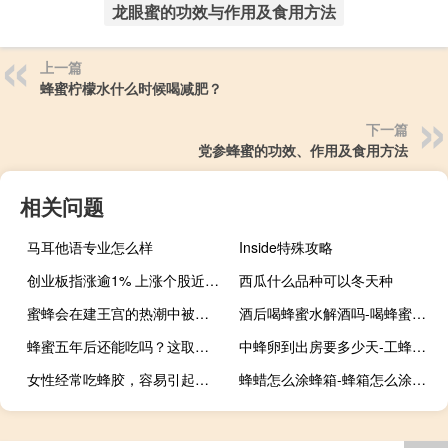
龙眼蜜的功效与作用及食用方法
上一篇
蜂蜜柠檬水什么时候喝减肥？
下一篇
党参蜂蜜的功效、作用及食用方法
相关问题
马耳他语专业怎么样
Inside特殊攻略
创业板指涨逾1% 上涨个股近2700只
西瓜什么品种可以冬天种
蜜蜂会在建王宫的热潮中被瓜分吗？
酒后喝蜂蜜水解酒吗-喝蜂蜜柠檬水解酒？
蜂蜜五年后还能吃吗？这取决于它是否变坏了。如果变质了，就不能再吃了！
中蜂卵到出房要多少天-工蜂封了多少天才离开家？
女性经常吃蜂胶，容易引起过敏和内分泌紊乱！
蜂蜡怎么涂蜂箱-蜂箱怎么涂蜂蜡？