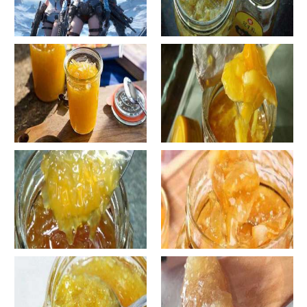
手工鱼的做法大全图解
蜂蜜柚子茶的正确做法-蜂蜜柚
子茶的浸泡方法有哪些？
自制蜂蜜柚子茶-蜂蜜柚子茶有
自制蜂蜜柚子茶-蜂蜜柚子茶如
哪些正确的做法？
何正确饮用？
罐装蜂蜜柚子茶胖吗-蜂蜜柚子
在家怎样做蜂蜜柚子茶-喝蜂蜜
茶喝了会发胖吗？
柚子茶有哪些禁忌？