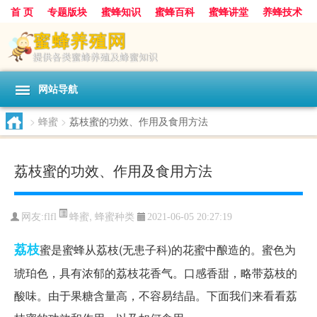
首 页
专题版块
蜜蜂知识
蜜蜂百科
蜜蜂讲堂
养蜂技术
中华蜜蜂
蜂蜜
胡蜂
蜂蜜知识
蜂蜜问答
网站导航
>
蜂蜜
>
荔枝蜜的功效、作用及食用方法
荔枝蜜的功效、作用及食用方法
蜂蜜
,
蜂蜜种类
网友:
flfl
2021-06-05 20:27:19
荔枝
蜜是蜜蜂从荔枝(无患子科)的花蜜中酿造的。蜜色为
琥珀色，具有浓郁的荔枝花香气。口感香甜，略带荔枝的
酸味。由于果糖含量高，不容易结晶。下面我们来看看荔