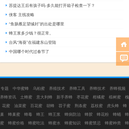
苏提达王后有孩子吗-多久能打开箱子检查一下？
侠客 主线攻略
“鱼肠雁足望缄封”的出处是哪里
蜂王浆多少钱？很正常。
台风“海葵”在福建东山登陆
中国哪个时代过春节了
专题
中华蜜蜂
乌桕蜜
养殖技术
养蜂工具
养蜂技术
养蜂视频
养蜂资讯
土蜂蜜
意大利蜂
新手养蜂
枣花蜜
柑橘蜜
椴树蜜
槐
花蜜
油菜蜜
百花蜜
胡蜂
苕子蜜
荆条蜜
荔枝蜜
虎头蜂
蜂
巢
蜂巢蜜
蜂毒
蜂王
蜂王浆
蜂病防治
蜂胶
蜂花粉
蜂蛹
蜂
蜜
蜂蜜价格
蜂蜜吃法
蜂蜜水
蜂蜜知识
蜂蜜禁忌
蜂蜜种类
蜂