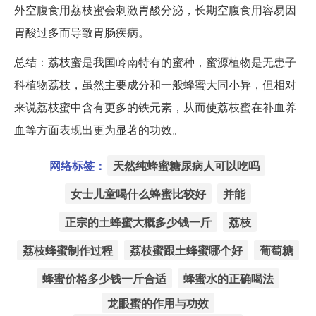
外空腹食用荔枝蜜会刺激胃酸分泌，长期空腹食用容易因
胃酸过多而导致胃肠疾病。
总结
：荔枝蜜是我国岭南特有的蜜种，蜜源植物是无患子
科植物荔枝，虽然主要成分和一般蜂蜜大同小异，但相对
来说荔枝蜜中含有更多的铁元素，从而使荔枝蜜在补血养
血等方面表现出更为显著的功效。
网络标签：
天然纯蜂蜜糖尿病人可以吃吗
女士儿童喝什么蜂蜜比较好
并能
正宗的土蜂蜜大概多少钱一斤
荔枝
荔枝蜂蜜制作过程
荔枝蜜跟土蜂蜜哪个好
葡萄糖
蜂蜜价格多少钱一斤合适
蜂蜜水的正确喝法
龙眼蜜的作用与功效