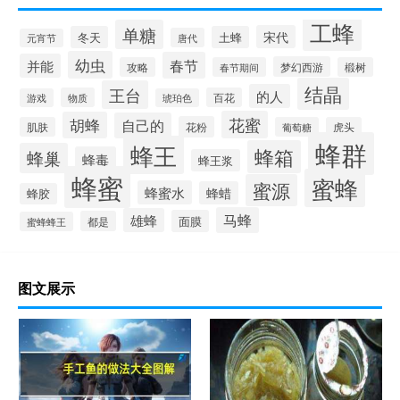
工蜂
单糖
宋代
冬天
土蜂
唐代
元宵节
幼虫
春节
并能
梦幻西游
攻略
春节期间
椴树
结晶
王台
的人
物质
百花
游戏
琥珀色
花蜜
胡蜂
自己的
花粉
肌肤
葡萄糖
虎头
蜂群
蜂王
蜂箱
蜂巢
蜂毒
蜂王浆
蜂蜜
蜜蜂
蜜源
蜂蜜水
蜂蜡
蜂胶
马蜂
雄蜂
面膜
都是
蜜蜂蜂王
图文展示