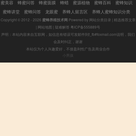
蜜美容
蜂蜜问答
蜂蜜面膜
蜂蜡
蜜源植物
蜜蜂百科
蜜蜂知识
蜜蜂讲堂
蜜蜂问答
龙眼蜜
养蜂人留言区
养蜂人蜜蜂知识分类
Copyright © 2012 - 2026
蜜蜂养殖技术网
Powered by
网站分类目录
|
精选推荐文章
|
网站地图
|
疑难解答
粤ICP备555889号
声明：本站内容来自互联网，如信息有错误可发邮件到f_fb#foxmail.com说明，我们
会及时纠正，谢谢
本站仅为个人兴趣爱好，不接盈利性广告及商业合作
小男孩