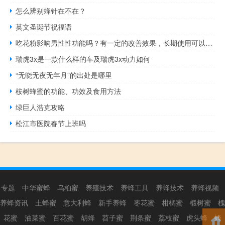
怎么辨别蜂针在不在？
英文圣诞节祝福语
吃花粉影响男性性功能吗？有一定的改善效果，长期使用可以壮阳！
瑞虎3x是一款什么样的车及瑞虎3x动力如何
“无晓无夜无年月”的出处是哪里
桉树蜂蜜的功能、功效及食用方法
绿巨人浩克攻略
松江市医院春节上班吗
专题
中华蜜蜂
乌桕蜜
养殖技术
养蜂工具
养蜂技术
养蜂视频
养蜂资讯
土蜂蜜
意大利蜂
新手养蜂
枣花蜜
柑橘蜜
椴树蜜
槐
花蜜
油菜蜜
百花蜜
胡蜂
苕子蜜
荆条蜜
荔枝蜜
虎头蜂
蜂