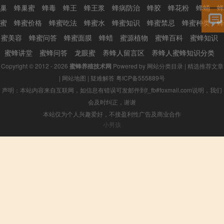
巢
蜂巢蜜
蜂毒
蜂王
蜂王浆
蜂病防治
蜂胶
蜂花粉
蜂蛹
蜂
蜜
蜂蜜价格
蜂蜜吃法
蜂蜜水
蜂蜜知识
蜂蜜禁忌
蜂蜜种类
蜂
蜜美容
蜂蜜问答
蜂蜜面膜
蜂蜡
蜜源植物
蜜蜂百科
蜜蜂知识
蜜蜂讲堂
蜜蜂问答
龙眼蜜
养蜂人留言区
养蜂人蜜蜂知识分类
Copyright © 2012 - 2026
蜜蜂养殖技术网
Powered by
网站分类目录
|
精选推荐文章
|
网站地图
|
疑难解答
粤ICP备555889号
声明：本站内容来自互联网，如信息有错误可发邮件到f_fb#foxmail.com说明，我们
会及时纠正，谢谢
本站仅为个人兴趣爱好，不接盈利性广告及商业合作
小男孩