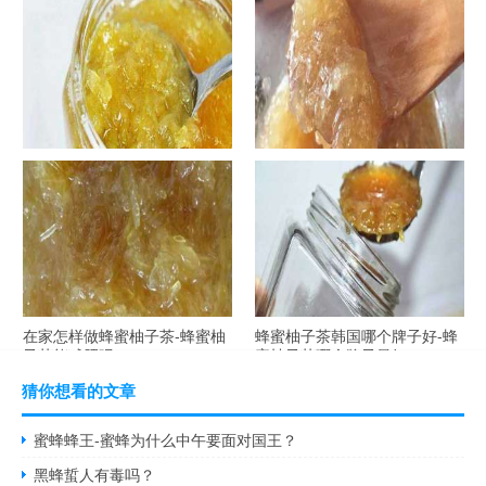
茶喝了会发胖吗？
柚子茶有哪些禁忌？
自制蜂蜜柚子茶-蜂蜜柚子茶最
在家怎样做蜂蜜柚子茶-蜂蜜柚
容易做什么？
子茶可以解酒吗？
在家怎样做蜂蜜柚子茶-蜂蜜柚
蜂蜜柚子茶韩国哪个牌子好-蜂
子茶能减肥吗？
蜜柚子茶哪个牌子最好？
猜你想看的文章
蜜蜂蜂王-蜜蜂为什么中午要面对国王？
黑蜂蜇人有毒吗？