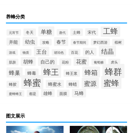
养蜂分类
工蜂
单糖
宋代
冬天
土蜂
唐代
元宵节
幼虫
春节
并能
梦幻西游
攻略
春节期间
椴树
结晶
王台
的人
物质
百花
游戏
琥珀色
花蜜
胡蜂
自己的
花粉
肌肤
葡萄糖
虎头
蜂群
蜂王
蜂箱
蜂巢
蜂毒
蜂王浆
蜂蜜
蜜蜂
蜜源
蜂蜜水
蜂蜡
蜂胶
马蜂
雄蜂
面膜
都是
蜜蜂蜂王
图文展示