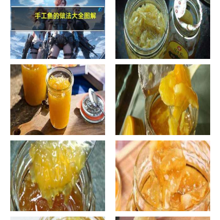
手工鱼的做法大全图解
蜂蜜柚子茶的正确做法-蜂蜜柚
子茶的浸泡方法有哪些？
自制蜂蜜柚子茶-蜂蜜柚子茶有
自制蜂蜜柚子茶-蜂蜜柚子茶如
哪些正确的做法？
何正确饮用？
罐装蜂蜜柚子茶胖吗-蜂蜜柚子
在家怎样做蜂蜜柚子茶-喝蜂蜜