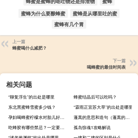
蜂蜜是蜜蜂的呕吐物还是排泄物
蜜蜂
蜜蜂为什么要酿蜂蜜
蜜蜂是从哪里吐的蜜
蜜蜂有几个胃
上一篇
蜂蜜喝什么减肥？
下一篇
喝蜂蜜的最佳时间表
相关问题
“聊复浮生”的出处是哪里
蜂蜜结晶后可以吃吗？
东北黑蜜蜂雪蜜多少钱？
“霖雨正宜苏大旱”的出处是哪里
孕妇喝蜂蜜柠檬水对胎儿好吗-孕妇给胎儿喝蜂蜜好吗？
蓬蒿的意思和造句（蓬蒿的意思）
吃蜂胶有哪些禁忌？一定要防过敏，孕妇和小孩不要吃！
孤岛惊魂1攻略解说
“诸老推渊懿”的出处是哪里
一建和二建的区别是什么