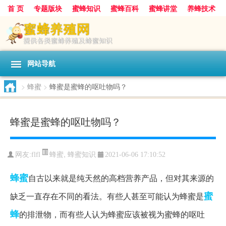
首 页
专题版块
蜜蜂知识
蜜蜂百科
蜜蜂讲堂
养蜂技术
中华蜜蜂
蜂蜜
胡蜂
蜂蜜知识
蜂蜜问答
网站导航
>
蜂蜜
>
蜂蜜是蜜蜂的呕吐物吗？
蜂蜜是蜜蜂的呕吐物吗？
蜂蜜
,
蜂蜜知识
网友:
flfl
2021-06-06 17:10:52
蜂蜜
自古以来就是纯天然的高档营养产品，但对其来源的
蜜
缺乏一直存在不同的看法。有些人甚至可能认为蜂蜜是
蜂
的排泄物，而有些人认为蜂蜜应该被视为蜜蜂的呕吐