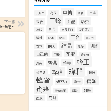
养蜂分类
单糖
冬天
土蜂
唐代
元宵节
工蜂
幼虫
并能
宋代
下一篇
哪些禁忌？
春节
梦幻西游
攻略
春节期间
王台
椴树
物质
游戏
琥珀色
结晶
胡蜂
的人
百花
肌肤
花蜜
自己的
花粉
葡萄糖
蜂王
蜂巢
蜂毒
虎头
蜂群
蜂箱
蜂王浆
蜂胶
蜂蜜
蜜源
蜂蜜水
蜂蜡
蜜蜂
雄蜂
都是
蜜蜂蜂王
马蜂
面膜