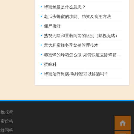
蜂蜜鲍曼是什么意思？
老瓜头蜂蜜的功能、功效及食用方法
僵尸蜜蜂
熟视无睹和置若罔闻的区别（熟视无睹）
意大利蜜蜂冬季繁殖管理技术
养蜜蜂的蜂箱怎么做-如何快速去除蜂箱气味？
蜜蜂科
蜂蜜治疗胃病-喝蜂蜜可以解酒吗？
槐花蜜
蜂蜜价格
蜜蜂问答