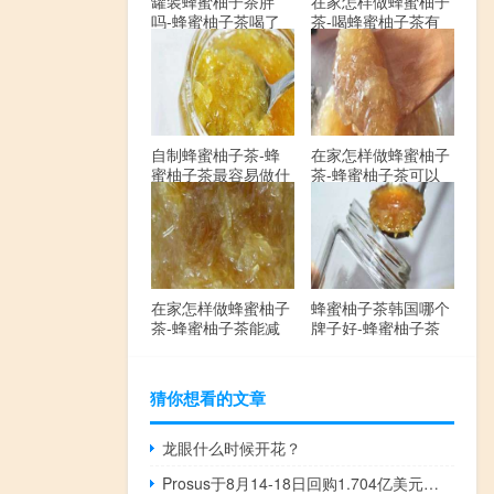
罐装蜂蜜柚子茶胖
在家怎样做蜂蜜柚子
吗-蜂蜜柚子茶喝了
茶-喝蜂蜜柚子茶有
会发胖吗？
哪些禁忌？
自制蜂蜜柚子茶-蜂
在家怎样做蜂蜜柚子
蜜柚子茶最容易做什
茶-蜂蜜柚子茶可以
么？
解酒吗？
在家怎样做蜂蜜柚子
蜂蜜柚子茶韩国哪个
茶-蜂蜜柚子茶能减
牌子好-蜂蜜柚子茶
肥吗？
哪个牌子最好？
猜你想看的文章
龙眼什么时候开花？
Prosus于8月14-18日回购1.704亿美元股票