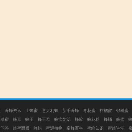
频
养蜂资讯
土蜂蜜
意大利蜂
新手养蜂
枣花蜜
柑橘蜜
椴树蜜
蜂巢蜜
蜂毒
蜂王
蜂王浆
蜂病防治
蜂胶
蜂花粉
蜂蛹
蜂蜜
蜜问答
蜂蜜面膜
蜂蜡
蜜源植物
蜜蜂百科
蜜蜂知识
蜜蜂讲堂