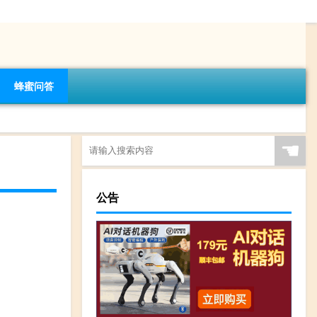
蜂蜜问答
☚
公告