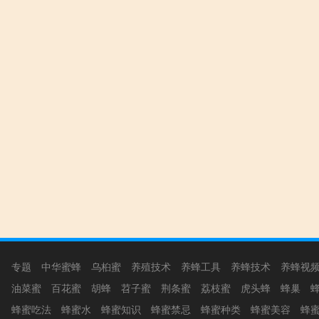
专题
中华蜜蜂
乌桕蜜
养殖技术
养蜂工具
养蜂技术
养蜂视
油菜蜜
百花蜜
胡蜂
苕子蜜
荆条蜜
荔枝蜜
虎头蜂
蜂巢
蜂蜜吃法
蜂蜜水
蜂蜜知识
蜂蜜禁忌
蜂蜜种类
蜂蜜美容
蜂