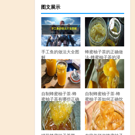
图文展示
手工鱼的做法大全图
蜂蜜柚子茶的正确做
解
法-蜂蜜柚子茶的浸
泡方法有哪些？
自制蜂蜜柚子茶-蜂
自制蜂蜜柚子茶-蜂
蜜柚子茶有哪些正确
蜜柚子茶如何正确饮
的做法？
用？