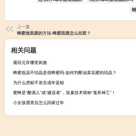
上一篇
蜂蜜做面膜的方法-蜂蜜面膜怎么祛斑？
相关问题
莆田元宵哪里刺激
蜂蜜低温不结晶是假蜂蜜吗-如何判断油菜花蜜的结晶？
为什么虎鲸不攻击成年蓝鲸
蜜蜂是“酿酒人”或“建设者”，筑巢技术堪称“鬼斧神工”！
小女孩遇害后怎么回家过年