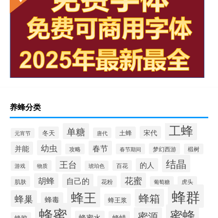
养蜂分类
工蜂
单糖
宋代
冬天
土蜂
唐代
元宵节
幼虫
春节
并能
梦幻西游
攻略
春节期间
椴树
结晶
王台
的人
物质
百花
游戏
琥珀色
花蜜
胡蜂
自己的
花粉
肌肤
葡萄糖
虎头
蜂群
蜂王
蜂箱
蜂巢
蜂毒
蜂王浆
蜂蜜
蜜蜂
蜜源
蜂蜜水
蜂蜡
蜂胶