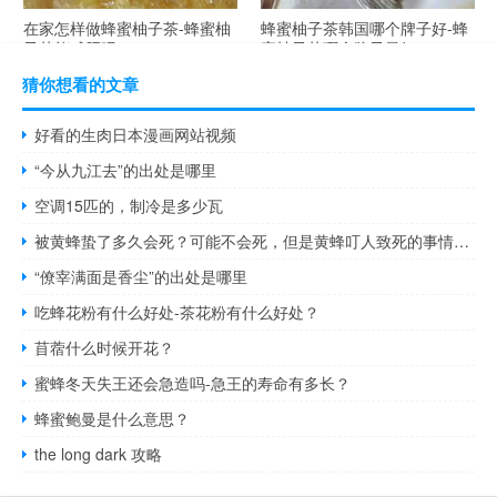
在家怎样做蜂蜜柚子茶-蜂蜜柚
蜂蜜柚子茶韩国哪个牌子好-蜂
子茶能减肥吗？
蜜柚子茶哪个牌子最好？
猜你想看的文章
好看的生肉日本漫画网站视频
“今从九江去”的出处是哪里
空调15匹的，制冷是多少瓦
被黄蜂蛰了多久会死？可能不会死，但是黄蜂叮人致死的事情经常发生！
“僚宰满面是香尘”的出处是哪里
吃蜂花粉有什么好处-茶花粉有什么好处？
苜蓿什么时候开花？
蜜蜂冬天失王还会急造吗-急王的寿命有多长？
蜂蜜鲍曼是什么意思？
the long dark 攻略