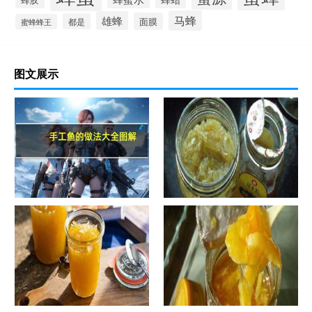
马蜂
雄蜂
面膜
都是
蜜蜂蜂王
图文展示
手工鱼的做法大全图解
蜂蜜柚子茶的正确做法-蜂蜜柚
子茶的浸泡方法有哪些？