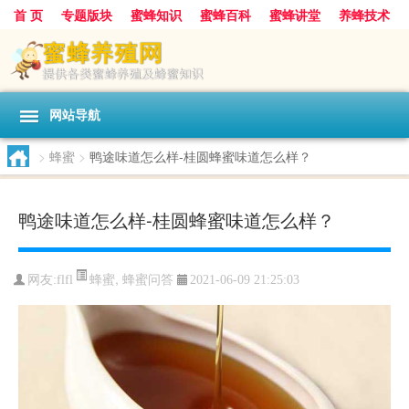
首 页
专题版块
蜜蜂知识
蜜蜂百科
蜜蜂讲堂
养蜂技术
中华蜜蜂
蜂蜜
胡蜂
蜂蜜知识
蜂蜜问答
网站导航
>
蜂蜜
>
鸭途味道怎么样-桂圆蜂蜜味道怎么样？
鸭途味道怎么样-桂圆蜂蜜味道怎么样？
蜂蜜
,
蜂蜜问答
网友:
flfl
2021-06-09 21:25:03