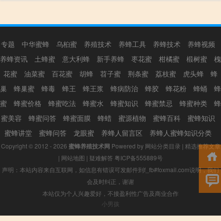
专题
中华蜜蜂
乌桕蜜
养殖技术
养蜂工具
养蜂技术
养蜂视频
养蜂资讯
土蜂蜜
意大利蜂
新手养蜂
枣花蜜
柑橘蜜
椴树蜜
槐
花蜜
油菜蜜
百花蜜
胡蜂
苕子蜜
荆条蜜
荔枝蜜
虎头蜂
蜂
巢
蜂巢蜜
蜂毒
蜂王
蜂王浆
蜂病防治
蜂胶
蜂花粉
蜂蛹
蜂
蜜
蜂蜜价格
蜂蜜吃法
蜂蜜水
蜂蜜知识
蜂蜜禁忌
蜂蜜种类
蜂
蜜美容
蜂蜜问答
蜂蜜面膜
蜂蜡
蜜源植物
蜜蜂百科
蜜蜂知识
蜜蜂讲堂
蜜蜂问答
龙眼蜜
养蜂人留言区
养蜂人蜜蜂知识分类
Copyright © 2012 - 2026
蜜蜂养殖技术网
Powered by
网站分类目录
|
精选推荐文章
|
网站地图
|
疑难解答
粤ICP备555889号
声明：本站内容来自互联网，如信息有错误可发邮件到f_fb#foxmail.com说明，我们
会及时纠正，谢谢
本站仅为个人兴趣爱好，不接盈利性广告及商业合作
小男孩