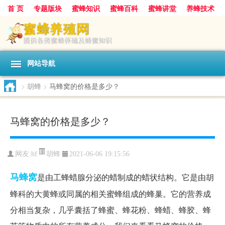
首 页
专题版块
蜜蜂知识
蜜蜂百科
蜜蜂讲堂
养蜂技术
中华蜜蜂
蜂蜜
胡蜂
蜂蜜知识
蜂蜜问答
网站导航
>
胡蜂
>
马蜂窝的价格是多少？
马蜂窝的价格是多少？
胡蜂
网友:
hf
2021-06-06 19:15:56
马蜂窝
是由工蜂蜡腺分泌的蜡制成的蜡状结构。它是由胡
蜂科的大黄蜂或同属的相关蜜蜂组成的蜂巢。它的营养成
分相当复杂，几乎囊括了蜂蜜、蜂花粉、蜂蜡、蜂胶、蜂