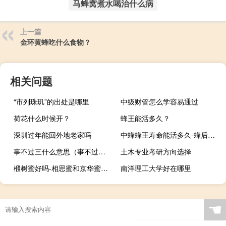
马蜂窝煮水喝治什么病
上一篇
金环黄蜂吃什么食物？
相关问题
“市列珠玑”的出处是哪里
中级财管怎么学容易通过
荷花什么时候开？
蜂王能活多久？
深圳过年能回外地老家吗
中蜂蜂王寿命能活多久-蜂后飞之前有哪些征兆？
事不过三什么意思（事不过三）
土木专业考研方向选择
椴树蜜好吗-相思蜜和京华蜜哪个好？
南洋理工大学好在哪里
☚