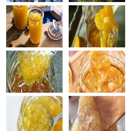
手工鱼的做法大全图解
蜂蜜柚子茶的正确做法-蜂蜜柚
子茶的浸泡方法有哪些？
自制蜂蜜柚子茶-蜂蜜柚子茶有
自制蜂蜜柚子茶-蜂蜜柚子茶如
哪些正确的做法？
何正确饮用？
罐装蜂蜜柚子茶胖吗-蜂蜜柚子
在家怎样做蜂蜜柚子茶-喝蜂蜜
茶喝了会发胖吗？
柚子茶有哪些禁忌？