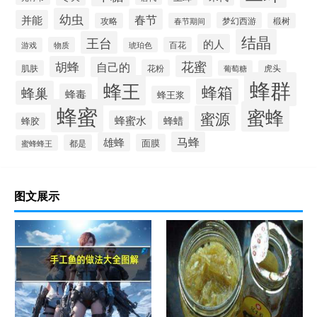
幼虫
春节
并能
梦幻西游
攻略
春节期间
椴树
结晶
王台
的人
物质
百花
游戏
琥珀色
花蜜
胡蜂
自己的
花粉
肌肤
葡萄糖
虎头
蜂群
蜂王
蜂箱
蜂巢
蜂毒
蜂王浆
蜂蜜
蜜蜂
蜜源
蜂蜜水
蜂蜡
蜂胶
马蜂
雄蜂
面膜
都是
蜜蜂蜂王
图文展示