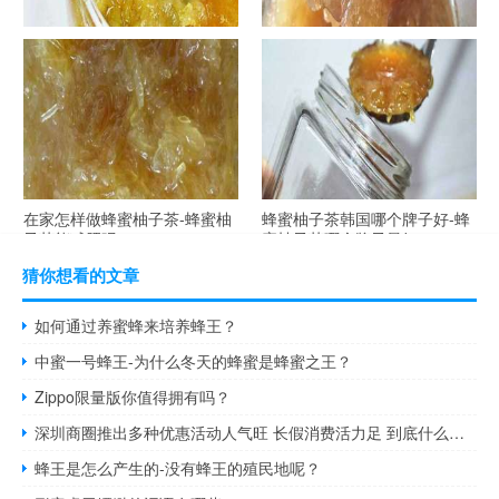
自制蜂蜜柚子茶-蜂蜜柚子茶最
在家怎样做蜂蜜柚子茶-蜂蜜柚
容易做什么？
子茶可以解酒吗？
在家怎样做蜂蜜柚子茶-蜂蜜柚
蜂蜜柚子茶韩国哪个牌子好-蜂
子茶能减肥吗？
蜜柚子茶哪个牌子最好？
猜你想看的文章
如何通过养蜜蜂来培养蜂王？
中蜜一号蜂王-为什么冬天的蜂蜜是蜂蜜之王？
Zippo限量版你值得拥有吗？
深圳商圈推出多种优惠活动人气旺 长假消费活力足 到底什么情况嘞
蜂王是怎么产生的-没有蜂王的殖民地呢？