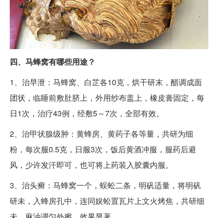
四、马蜂窝有哪些用途？
1、治早泄：马蜂窝、白芷各10克，烘干研末，醋调成面
团状，临睡前敷肚脐上，外用纱布盖上，橡皮膏固定，每
日1次，治疗43例，经敷5～7次，全部有效。
2、治甲状腺级肿：黄蜂房、黄药子各等量，共研为细
粉，每次服0.5克，日服3次，饭后黄酒冲服，服药后避
风，少许发汗即可，也可将上药装入胶囊内服。
3、治头癣：马蜂窝一个，蜈蚣二条，明矾适量，将明矾
研未，入蜂房孔中，连同娱蚣置瓦片上文火烤焦，共研细
未，麻油调匀外擦，效果显著。