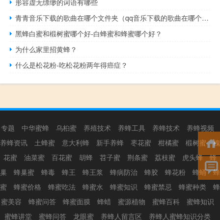
形容虚无缥缈的词语有哪些
青青音乐下载的歌曲在哪个文件夹（qq音乐下载的歌曲在哪个文件夹）
黑蜂白蜜和椴树蜜哪个好-白蜂蜜和蜂蜜哪个好？
为什么家里招黄蜂？
什么是松花粉-吃松花粉两年得癌症？
专题
中华蜜蜂
乌桕蜜
养殖技术
养蜂工具
养蜂技术
养蜂视频
养蜂资讯
土蜂蜜
意大利蜂
新手养蜂
枣花蜜
柑橘蜜
椴树蜜
槐
花蜜
油菜蜜
百花蜜
胡蜂
苕子蜜
荆条蜜
荔枝蜜
虎头蜂
蜂
巢
蜂巢蜜
蜂毒
蜂王
蜂王浆
蜂病防治
蜂胶
蜂花粉
蜂蛹
蜂
蜜
蜂蜜价格
蜂蜜吃法
蜂蜜水
蜂蜜知识
蜂蜜禁忌
蜂蜜种类
蜂
蜜美容
蜂蜜问答
蜂蜜面膜
蜂蜡
蜜源植物
蜜蜂百科
蜜蜂知识
蜜蜂讲堂
蜜蜂问答
龙眼蜜
养蜂人留言区
养蜂人蜜蜂知识分类