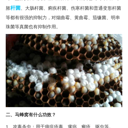
杆菌
脓
、大肠杆菌、痢疾杆菌、伤寒杆菌和普通变形杆菌
等都有很强的抑制力，对烟曲霉、黄曲霉、茄镰菌、明串
珠菌等真菌也有抑制作用。
二、马蜂窝有什么功效？
1、攻毒杀虫：用于痈疽疮毒、瘰疬、癣疮、驱虫等。