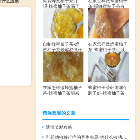
罐装蜂蜜柚子茶胖
在家怎样做蜂蜜柚子
是什么股票
吗-蜂蜜柚子茶喝了
茶-喝蜂蜜柚子茶有
会发胖吗？
哪些禁忌？
自制蜂蜜柚子茶-蜂
在家怎样做蜂蜜柚子
蜜柚子茶最容易做什
茶-蜂蜜柚子茶可以
么？
解酒吗？
在家怎样做蜂蜜柚子
蜂蜜柚子茶韩国哪个
茶-蜂蜜柚子茶能减
牌子好-蜂蜜柚子茶
肥吗？
哪个牌子最好？
猜你想看的文章
滴滴奖励攻略
引起幼虫移行症的寄生虫是-为什么虫动针不能清除幼虫？