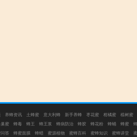
频
养蜂资讯
土蜂蜜
意大利蜂
新手养蜂
枣花蜜
柑橘蜜
椴树蜜
蜂巢蜜
蜂毒
蜂王
蜂王浆
蜂病防治
蜂胶
蜂花粉
蜂蛹
蜂蜜
蜜问答
蜂蜜面膜
蜂蜡
蜜源植物
蜜蜂百科
蜜蜂知识
蜜蜂讲堂