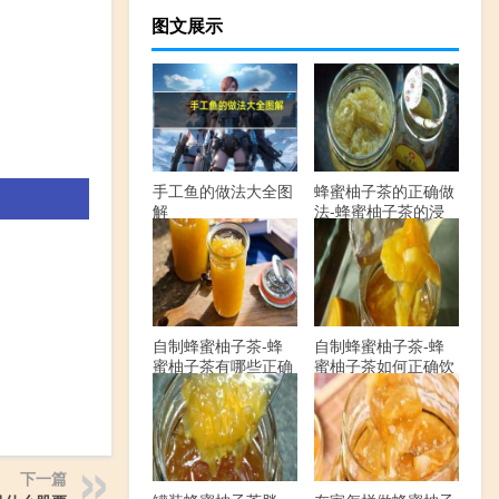
图文展示
手工鱼的做法大全图
蜂蜜柚子茶的正确做
解
法-蜂蜜柚子茶的浸
泡方法有哪些？
自制蜂蜜柚子茶-蜂
自制蜂蜜柚子茶-蜂
蜜柚子茶有哪些正确
蜜柚子茶如何正确饮
的做法？
用？
下一篇