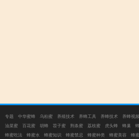
专题
中华蜜蜂
乌桕蜜
养殖技术
养蜂工具
养蜂技术
养蜂视
油菜蜜
百花蜜
胡蜂
苕子蜜
荆条蜜
荔枝蜜
虎头蜂
蜂巢
蜂蜜吃法
蜂蜜水
蜂蜜知识
蜂蜜禁忌
蜂蜜种类
蜂蜜美容
蜂