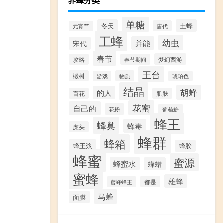
养蜂分类
单糖
冬天
土蜂
唐代
元宵节
工蜂
幼虫
并能
宋代
春节
梦幻西游
攻略
春节期间
王台
椴树
物质
游戏
琥珀色
结晶
胡蜂
的人
百花
肌肤
花蜜
自己的
花粉
葡萄糖
蜂王
蜂巢
蜂毒
虎头
蜂群
蜂箱
蜂王浆
蜂胶
蜂蜜
蜜源
蜂蜜水
蜂蜡
蜜蜂
雄蜂
都是
蜜蜂蜂王
马蜂
面膜