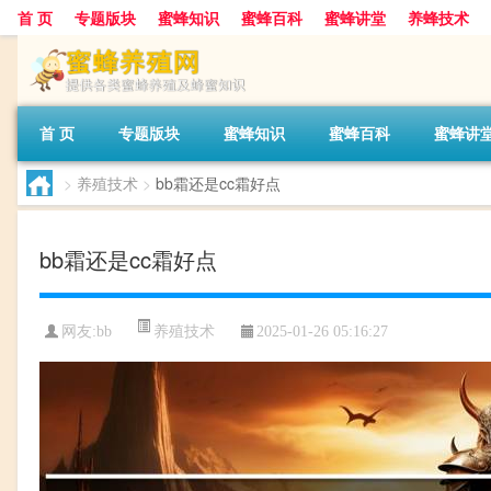
首 页
专题版块
蜜蜂知识
蜜蜂百科
蜜蜂讲堂
养蜂技术
首 页
专题版块
蜜蜂知识
蜜蜂百科
蜜蜂讲
>
养殖技术
>
bb霜还是cc霜好点
bb霜还是cc霜好点
养殖技术
网友:
bb
2025-01-26 05:16:27