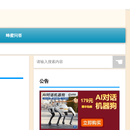
蜂蜜问答
☚
公告