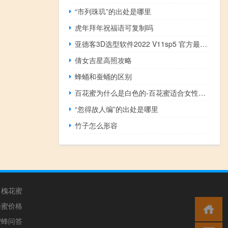
“市列珠玑”的出处是哪里
虎年拜年祝福语可复制吗
亚德客3D选型软件2022 V11sp5 官方最新版（亚德客3D选型软件2022 V11sp5 官方最新版功能简介）
倩女吉星高照攻略
蜂蛹和蚕蛹的区别
百花蜜为什么是白色的-百花蜜适合女性饮用吗？
“忽得故人编”的出处是哪里
竹子怎么形容
槐花蜜
蜂蜜价格
蜜蜂问答