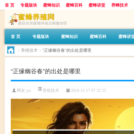
首 页
专题版块
蜜蜂知识
蜜蜂百科
蜜蜂讲堂
养蜂技术
首 页
专题版块
蜜蜂知识
蜜蜂百科
蜜蜂讲
>
养殖技术
>
“正缘幽谷春”的出处是哪里
“正缘幽谷春”的出处是哪里
养殖技术
网友:
jzz
2024-11-17 07:32:55