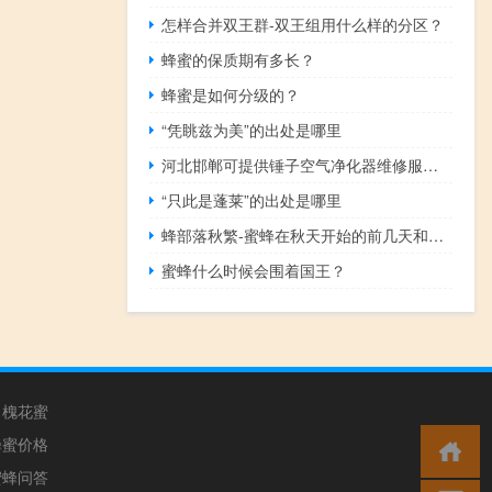
怎样合并双王群-双王组用什么样的分区？
蜂蜜的保质期有多长？
蜂蜜是如何分级的？
“凭眺兹为美”的出处是哪里
河北邯郸可提供锤子空气净化器维修服务地址在哪
“只此是蓬莱”的出处是哪里
蜂部落秋繁-蜜蜂在秋天开始的前几天和后几天在秋天繁盛起来。
蜜蜂什么时候会围着国王？
槐花蜜
蜂蜜价格
蜜蜂问答