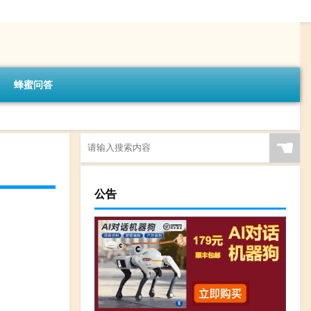
蜂蜜问答
☚
公告