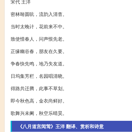
宋代 王洋
密林啭圆吭，流韵入清杳。
当时太晚计，花前来不中。
致使惜春人，问声恨先老。
正缘幽谷春，朋友在久要。
争春快先鸣，地乃失友道。
日坞集芳栏，名园唱清晓。
得路共迁腾，此事不草划。
即今秋色高，金衣尚鲜好。
歌舞兴未阑，秋空乐晴昊。
《八月道宫闻莺》王洋 翻译、赏析和诗意