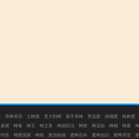
频
养蜂资讯
土蜂蜜
意大利蜂
新手养蜂
枣花蜜
柑橘蜜
椴树蜜
蜂巢蜜
蜂毒
蜂王
蜂王浆
蜂病防治
蜂胶
蜂花粉
蜂蛹
蜂蜜
蜜问答
蜂蜜面膜
蜂蜡
蜜源植物
蜜蜂百科
蜜蜂知识
蜜蜂讲堂