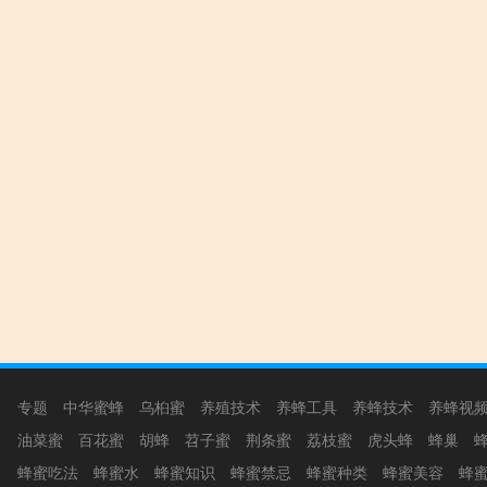
专题
中华蜜蜂
乌桕蜜
养殖技术
养蜂工具
养蜂技术
养蜂视
油菜蜜
百花蜜
胡蜂
苕子蜜
荆条蜜
荔枝蜜
虎头蜂
蜂巢
蜂蜜吃法
蜂蜜水
蜂蜜知识
蜂蜜禁忌
蜂蜜种类
蜂蜜美容
蜂