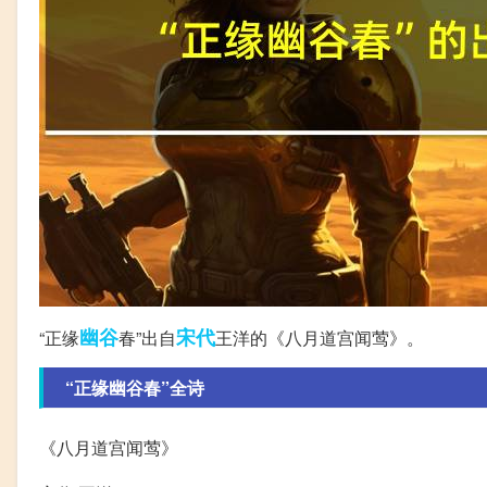
幽谷
宋代
“正缘
春”出自
王洋的《八月道宫闻莺》。
“正缘幽谷春”全诗
《八月道宫闻莺》