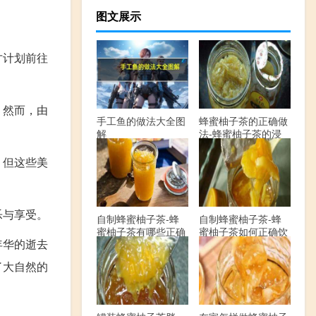
图文展示
才计划前往
。然而，由
手工鱼的做法大全图
蜂蜜柚子茶的正确做
解
法-蜂蜜柚子茶的浸
泡方法有哪些？
，但这些美
乐与享受。
自制蜂蜜柚子茶-蜂
自制蜂蜜柚子茶-蜂
蜜柚子茶有哪些正确
蜜柚子茶如何正确饮
年华的逝去
的做法？
用？
了大自然的