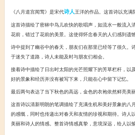
诗人
《八月道宫闻莺》是宋代
王洋的作品。这首诗以充满
这首诗描绘了密林中鸟儿欢快的歌唱声，如流水一般流入
花前，错过了花前的美景。这使得怀念春天的人们感到遗
诗中提到了幽谷中的春天，朋友们在那里已经等了很久。
于迷失了道路，诗人未能及时与朋友们相会。
接着诗中描绘了日出时太阳的光芒照耀下的芳草栏杆，以
好的景象和经历并没有被写下来，只能在心中留下记忆。
最后两句表达了当下秋色的高远，金色的衣袍依然鲜亮美
这首诗以清新明朗的笔调描绘了充满生机和美好景象的八
的感慨，同时也传递出对春天和友情的珍视和期待。诗人
美丽和诗人的情感。整首诗情感真挚，意境深远，给人以