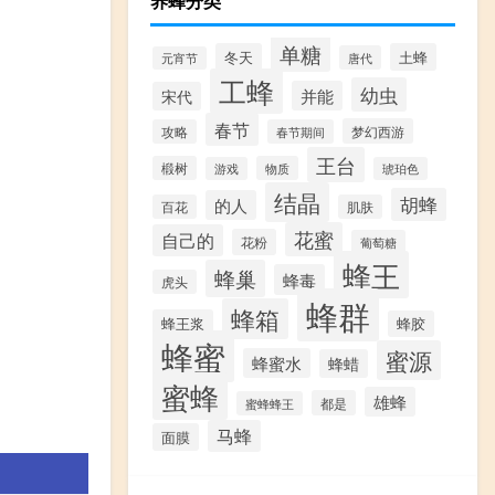
养蜂分类
单糖
冬天
土蜂
唐代
元宵节
工蜂
幼虫
并能
宋代
春节
梦幻西游
攻略
春节期间
王台
椴树
物质
游戏
琥珀色
结晶
胡蜂
的人
百花
肌肤
花蜜
自己的
花粉
葡萄糖
蜂王
蜂巢
蜂毒
虎头
蜂群
蜂箱
蜂王浆
蜂胶
蜂蜜
蜜源
蜂蜜水
蜂蜡
蜜蜂
雄蜂
都是
蜜蜂蜂王
马蜂
面膜