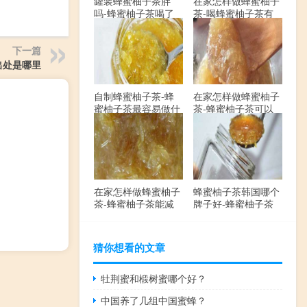
罐装蜂蜜柚子茶胖
在家怎样做蜂蜜柚子
吗-蜂蜜柚子茶喝了
茶-喝蜂蜜柚子茶有
会发胖吗？
哪些禁忌？
下一篇
出处是哪里
自制蜂蜜柚子茶-蜂
在家怎样做蜂蜜柚子
蜜柚子茶最容易做什
茶-蜂蜜柚子茶可以
么？
解酒吗？
在家怎样做蜂蜜柚子
蜂蜜柚子茶韩国哪个
茶-蜂蜜柚子茶能减
牌子好-蜂蜜柚子茶
肥吗？
哪个牌子最好？
猜你想看的文章
牡荆蜜和椴树蜜哪个好？
中国养了几组中国蜜蜂？