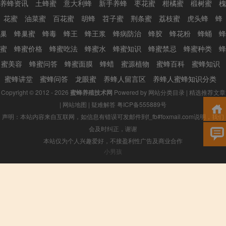
养蜂资讯
土蜂蜜
意大利蜂
新手养蜂
枣花蜜
柑橘蜜
椴树蜜
槐
花蜜
油菜蜜
百花蜜
胡蜂
苕子蜜
荆条蜜
荔枝蜜
虎头蜂
蜂
巢
蜂巢蜜
蜂毒
蜂王
蜂王浆
蜂病防治
蜂胶
蜂花粉
蜂蛹
蜂
蜜
蜂蜜价格
蜂蜜吃法
蜂蜜水
蜂蜜知识
蜂蜜禁忌
蜂蜜种类
蜂
蜜美容
蜂蜜问答
蜂蜜面膜
蜂蜡
蜜源植物
蜜蜂百科
蜜蜂知识
蜜蜂讲堂
蜜蜂问答
龙眼蜜
养蜂人留言区
养蜂人蜜蜂知识分类
Copyright © 2012 - 2026
蜜蜂养殖技术网
Powered by
网站分类目录
|
精选推荐文章
|
网站地图
|
疑难解答
粤ICP备555889号
声明：本站内容来自互联网，如信息有错误可发邮件到f_fb#foxmail.com说明，我们
会及时纠正，谢谢
本站仅为个人兴趣爱好，不接盈利性广告及商业合作
小男孩