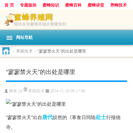
首 页
专题版块
蜜蜂知识
蜜蜂百科
蜜蜂讲堂
养蜂技术
中华蜜蜂
蜂蜜
胡蜂
蜂蜜知识
蜂蜜问答
网站导航
>
养殖技术
>
“寥寥禁火天”的出处是哪里
“寥寥禁火天”的出处是哪里
养殖技术
网友:
jzl
2024-11-18 09:17:08
唐代
处士
“寥寥禁火天”出自
皎然的《寒食日同陆
行报德
寺。