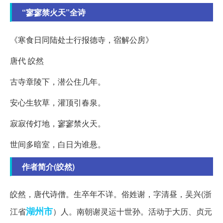
“寥寥禁火天”全诗
《寒食日同陆处士行报德寺，宿解公房》
唐代 皎然
古寺章陵下，潜公住几年。
安心生软草，灌顶引春泉。
寂寂传灯地，寥寥禁火天。
世间多暗室，白日为谁悬。
作者简介(皎然)
皎然，唐代诗僧。生卒年不详。俗姓谢，字清昼，吴兴(浙
湖州市
江省
）人。南朝谢灵运十世孙。活动于大历、贞元