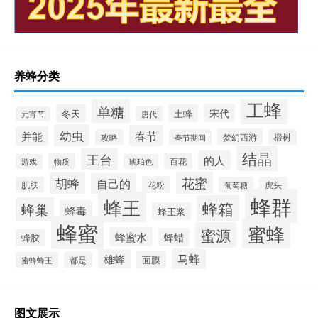
养蜂分类
工蜂
单糖
宋代
冬天
土蜂
唐代
元宵节
幼虫
春节
并能
梦幻西游
攻略
春节期间
椴树
结晶
王台
的人
物质
百花
游戏
琥珀色
花蜜
胡蜂
自己的
花粉
肌肤
葡萄糖
虎头
蜂群
蜂王
蜂箱
蜂巢
蜂毒
蜂王浆
蜂蜜
蜜蜂
蜜源
蜂蜜水
蜂蜡
蜂胶
马蜂
雄蜂
面膜
都是
蜜蜂蜂王
图文展示