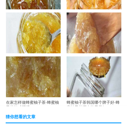
罐装蜂蜜柚子茶胖吗-蜂蜜柚子
在家怎样做蜂蜜柚子茶-喝蜂蜜
茶喝了会发胖吗？
柚子茶有哪些禁忌？
自制蜂蜜柚子茶-蜂蜜柚子茶最
在家怎样做蜂蜜柚子茶-蜂蜜柚
容易做什么？
子茶可以解酒吗？
在家怎样做蜂蜜柚子茶-蜂蜜柚
蜂蜜柚子茶韩国哪个牌子好-蜂
子茶能减肥吗？
蜜柚子茶哪个牌子最好？
猜你想看的文章