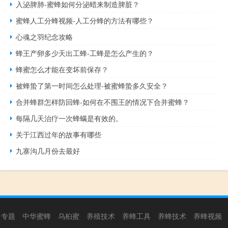
入泌脾肺-蜜蜂如何分泌蜡来制造脾脏？
蜜蜂人工分蜂视频-人工分蜂的方法有哪些？
心魂之羽纪念攻略
蜂王产卵多少天出工蜂-工蜂是怎么产生的？
蜂蜜怎么才能在变坏前保存？
被蜂蛰了第一时间怎么处理-被蜜蜂蛰多久安全？
合并蜂群怎样防回蜂-如何在不围王的情况下合并蜜蜂？
每隔几天治疗一次蜂螨是有效的。
关于江西过年的故事有哪些
九寨沟几月份去最好
专题
中华蜜蜂
乌桕蜜
养殖技术
养蜂工具
养蜂技术
养蜂视频