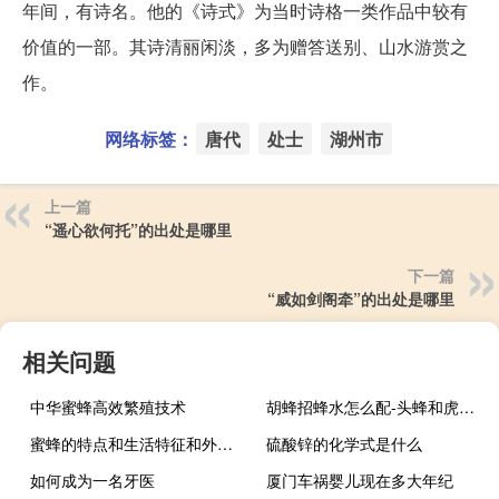
年间，有诗名。他的《诗式》为当时诗格一类作品中较有
价值的一部。其诗清丽闲淡，多为赠答送别、山水游赏之
作。
网络标签：
唐代
处士
湖州市
上一篇
“遥心欲何托”的出处是哪里
下一篇
“威如剑阁牵”的出处是哪里
相关问题
中华蜜蜂高效繁殖技术
胡蜂招蜂水怎么配-头蜂和虎蜂谁更厉害？
蜜蜂的特点和生活特征和外形-蜜蜂的外貌特征是什么？
硫酸锌的化学式是什么
如何成为一名牙医
厦门车祸婴儿现在多大年纪