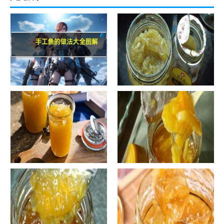
手工鱼的做法大全图解
蜂蜜柚子茶的正确做法-蜂蜜柚
子茶的浸泡方法有哪些？
自制蜂蜜柚子茶-蜂蜜柚子茶有
自制蜂蜜柚子茶-蜂蜜柚子茶如
哪些正确的做法？
何正确饮用？