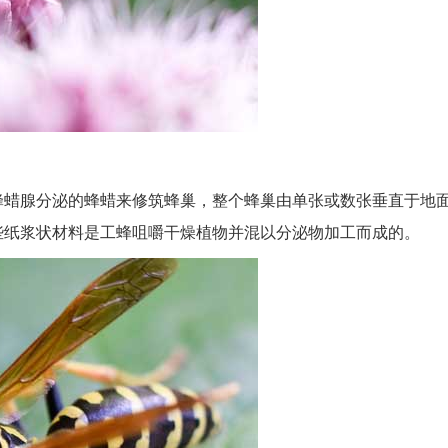
蜂蜡腺分泌的蜂蜡来修筑蜂巢，整个蜂巢由单张或数张垂直于地
些纸浆状材料是工蜂咀嚼干燥植物并混以分泌物加工而成的。