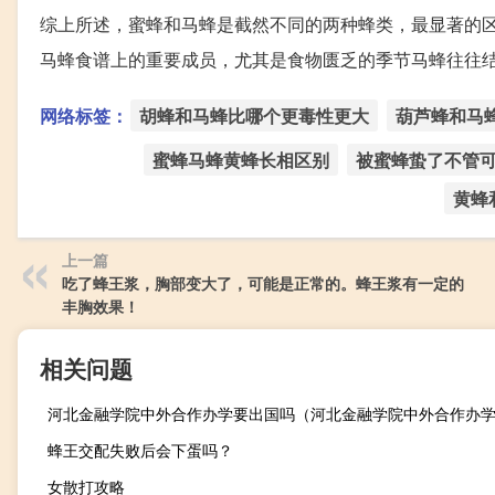
综上所述，蜜蜂和马蜂是截然不同的两种蜂类，最显著的
马蜂食谱上的重要成员，尤其是食物匮乏的季节马蜂往往
网络标签：
胡蜂和马蜂比哪个更毒性更大
葫芦蜂和马
蜜蜂马蜂黄蜂长相区别
被蜜蜂蛰了不管
黄蜂
上一篇
吃了蜂王浆，胸部变大了，可能是正常的。蜂王浆有一定的
丰胸效果！
相关问题
蜂王交配失败后会下蛋吗？
女散打攻略