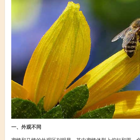
一、外观不同
蜜蜂和马蜂的外观区别明显，其中蜜蜂体型上偏短和圆，