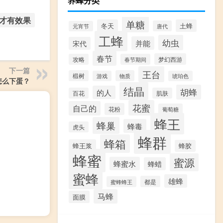
养蜂分类
才有效果
单糖
冬天
土蜂
唐代
元宵节
工蜂
幼虫
并能
宋代
春节
梦幻西游
攻略
春节期间
下一篇
王台
椴树
物质
游戏
琥珀色
怎么下蛋？
结晶
胡蜂
的人
百花
肌肤
花蜜
自己的
花粉
葡萄糖
蜂王
蜂巢
蜂毒
虎头
蜂群
蜂箱
蜂王浆
蜂胶
蜂蜜
蜜源
蜂蜜水
蜂蜡
蜜蜂
雄蜂
都是
蜜蜂蜂王
马蜂
面膜