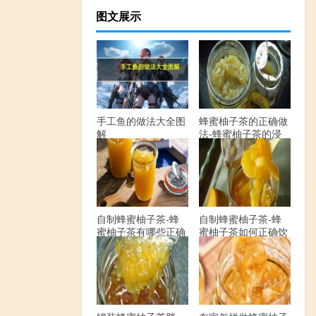
图文展示
手工鱼的做法大全图
蜂蜜柚子茶的正确做
解
法-蜂蜜柚子茶的浸
泡方法有哪些？
自制蜂蜜柚子茶-蜂
自制蜂蜜柚子茶-蜂
蜜柚子茶有哪些正确
蜜柚子茶如何正确饮
的做法？
用？