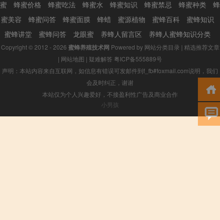
蜜
蜂蜜价格
蜂蜜吃法
蜂蜜水
蜂蜜知识
蜂蜜禁忌
蜂蜜种类
蜂
蜜美容
蜂蜜问答
蜂蜜面膜
蜂蜡
蜜源植物
蜜蜂百科
蜜蜂知识
蜜蜂讲堂
蜜蜂问答
龙眼蜜
养蜂人留言区
养蜂人蜜蜂知识分类
Copyright © 2012 - 2026
蜜蜂养殖技术网
Powered by
网站分类目录
|
精选推荐文章
|
网站地图
|
疑难解答
粤ICP备555889号
声明：本站内容来自互联网，如信息有错误可发邮件到f_fb#foxmail.com说明，我们
会及时纠正，谢谢
本站仅为个人兴趣爱好，不接盈利性广告及商业合作
小男孩