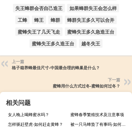
失王蜂群会否自己造王
如果蜂群失王会怎么样
工蜂
蜂王
蜂群
蜂群失王多久可以合并
蜜蜂失王了几天飞走
蜜蜂失王多久急造王台
蜜蜂失王多久造王台
越冬失王
上一篇
格子箱养蜂最佳尺寸-中国最合理的蜂巢是什么？
下一篇
蜜蜂用什么方式过冬-蜜蜂如何过冬？
相关问题
女人晚上喝蜂蜜水吗？
蜜蜂春季繁殖技术及注意事项
怎样驱赶壁虎-如何赶走黄蜂？
被一只马蜂蛰了有事吗-如何应对黄蜂螫人？