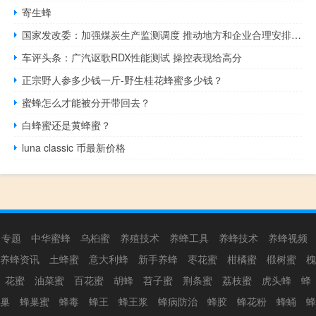
寄生蜂
国家发改委：加强煤炭生产监测调度 推动地方和企业合理安排生产计划
车评头条：广汽讴歌RDX性能测试 操控表现给高分
正宗野人参多少钱一斤-野生桂花蜂蜜多少钱？
蜜蜂怎么才能被分开带回去？
白蜂蜜还是黄蜂蜜？
luna classic 币最新价格
专题
中华蜜蜂
乌桕蜜
养殖技术
养蜂工具
养蜂技术
养蜂视频
养蜂资讯
土蜂蜜
意大利蜂
新手养蜂
枣花蜜
柑橘蜜
椴树蜜
槐
花蜜
油菜蜜
百花蜜
胡蜂
苕子蜜
荆条蜜
荔枝蜜
虎头蜂
蜂
巢
蜂巢蜜
蜂毒
蜂王
蜂王浆
蜂病防治
蜂胶
蜂花粉
蜂蛹
蜂