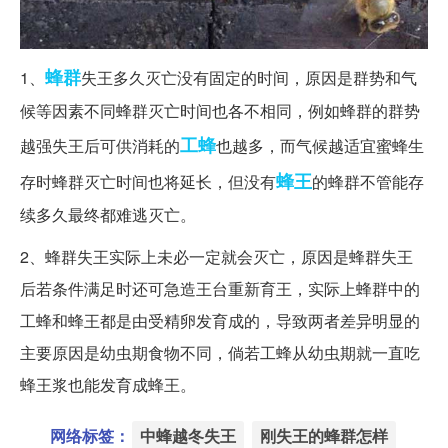
蜂群
1、
失王多久灭亡没有固定的时间
，原因是群势和气
候等因素不同蜂群灭亡时间也各不相同，例如蜂群的群势
工蜂
越强失王后可供消耗的
也越多，而气候越适宜蜜蜂生
蜂王
存时蜂群灭亡时间也将延长，但没有
的蜂群不管能存
续多久最终都难逃灭亡。
2、
蜂群失王实际上未必一定就会灭亡
，原因是蜂群失王
后若条件满足时还可急造王台重新育王，实际上蜂群中的
工蜂和蜂王都是由受精卵发育成的，导致两者差异明显的
主要原因是幼虫期食物不同，倘若工蜂从幼虫期就一直吃
蜂王浆也能发育成蜂王。
网络标签：
中蜂越冬失王
刚失王的蜂群怎样