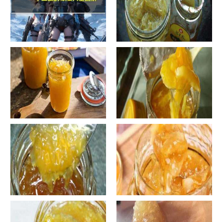
手工鱼的做法大全图解
蜂蜜柚子茶的正确做法-蜂蜜柚
子茶的浸泡方法有哪些？
自制蜂蜜柚子茶-蜂蜜柚子茶有
自制蜂蜜柚子茶-蜂蜜柚子茶如
哪些正确的做法？
何正确饮用？
罐装蜂蜜柚子茶胖吗-蜂蜜柚子
在家怎样做蜂蜜柚子茶-喝蜂蜜
茶喝了会发胖吗？
柚子茶有哪些禁忌？