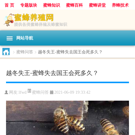
首 页
专题版块
蜜蜂知识
蜜蜂百科
蜜蜂讲堂
养蜂技术
中华蜜蜂
蜂蜜
胡蜂
蜂蜜知识
蜂蜜问答
网站导航
>
蜜蜂问答
>
越冬失王-蜜蜂失去国王会死多久？
越冬失王-蜜蜂失去国王会死多久？
蜜蜂问答
网友:
lfwd
2021-06-09 19:33:42