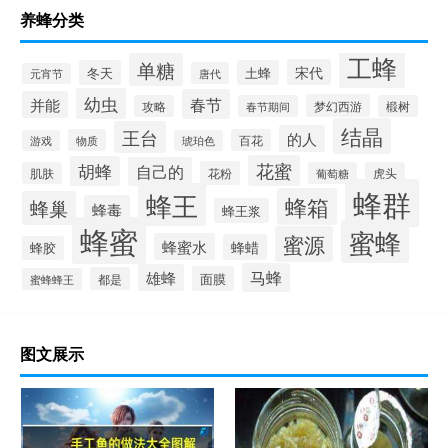
养蜂分类
工蜂
单糖
宋代
冬天
土蜂
唐代
元宵节
幼虫
春节
并能
梦幻西游
攻略
春节期间
椴树
结晶
王台
的人
物质
百花
游戏
琥珀色
花蜜
胡蜂
自己的
花粉
肌肤
葡萄糖
虎头
蜂群
蜂王
蜂箱
蜂巢
蜂毒
蜂王浆
蜂蜜
蜜蜂
蜜源
蜂蜜水
蜂蜡
蜂胶
马蜂
雄蜂
面膜
都是
蜜蜂蜂王
图文展示