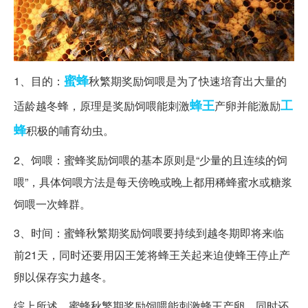
蜜蜂
1、目的：
秋繁期奖励饲喂是为了快速培育出大量的
蜂王
工
适龄越冬蜂，原理是奖励饲喂能刺激
产卵并能激励
蜂
积极的哺育幼虫。
2、饲喂：蜜蜂奖励饲喂的基本原则是“少量的且连续的饲
喂”，具体饲喂方法是每天傍晚或晚上都用稀蜂蜜水或糖浆
饲喂一次蜂群。
3、时间：蜜蜂秋繁期奖励饲喂要持续到越冬期即将来临
前21天，同时还要用囚王笼将蜂王关起来迫使蜂王停止产
卵以保存实力越冬。
综上所述，蜜蜂秋繁期奖励饲喂能刺激蜂王产卵，同时还