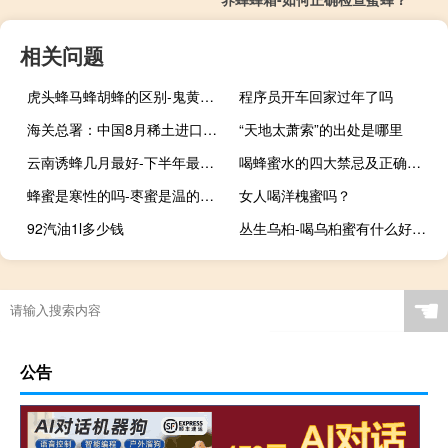
相关问题
虎头蜂马蜂胡蜂的区别-鬼黄蜂和虎黄蜂有什么区别？
程序员开车回家过年了吗
海关总署：中国8月稀土进口12673.5吨7月为14831.4吨中国1-8月稀土进口为118426吨
“天地太萧索”的出处是哪里
云南诱蜂几月最好-下半年最适合诱蜂的月份是哪个月？
喝蜂蜜水的四大禁忌及正确的饮用方法
蜂蜜是寒性的吗-枣蜜是温的还是凉的？
女人喝洋槐蜜吗？
92汽油1l多少钱
丛生乌桕-喝乌桕蜜有什么好处？
☚
公告