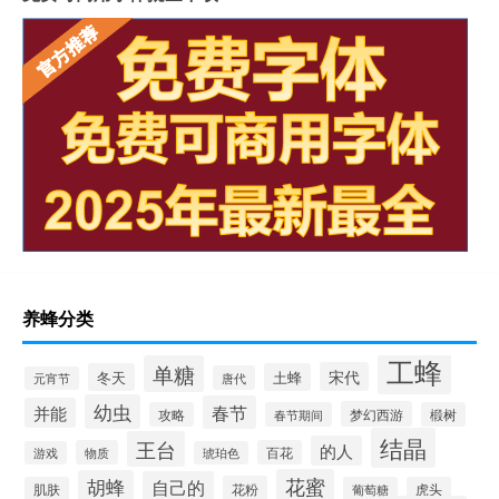
养蜂分类
工蜂
单糖
宋代
冬天
土蜂
唐代
元宵节
幼虫
春节
并能
梦幻西游
攻略
春节期间
椴树
结晶
王台
的人
物质
百花
游戏
琥珀色
花蜜
胡蜂
自己的
花粉
肌肤
葡萄糖
虎头