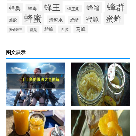
蜂群
蜂王
蜂箱
蜂巢
蜂毒
蜂王浆
蜂蜜
蜜蜂
蜜源
蜂蜜水
蜂蜡
蜂胶
马蜂
雄蜂
面膜
都是
蜜蜂蜂王
图文展示
手工鱼的做法大全图解
蜂蜜柚子茶的正确做法-蜂蜜柚
子茶的浸泡方法有哪些？