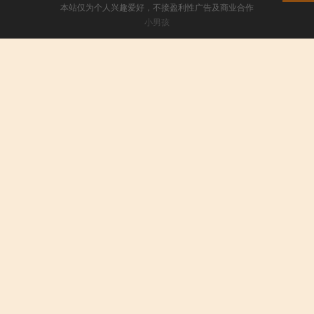
本站仅为个人兴趣爱好，不接盈利性广告及商业合作
小男孩