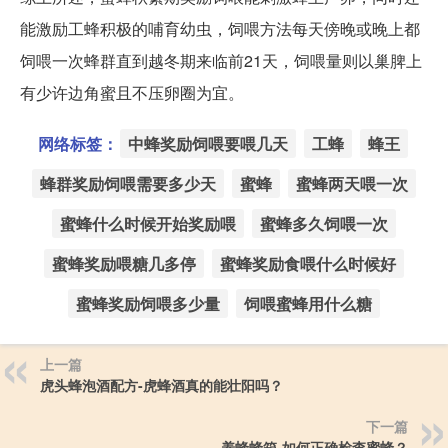
能激励工蜂积极的哺育幼虫，饲喂方法每天傍晚或晚上都
饲喂一次蜂群直到越冬期来临前21天，饲喂量则以巢脾上
有少许边角蜜且不压卵圈为宜。
网络标签：
中蜂奖励饲喂要喂几天
工蜂
蜂王
蜂群奖励饲喂需要多少天
蜜蜂
蜜蜂两天喂一次
蜜蜂什么时候开始奖励喂
蜜蜂多久饲喂一次
蜜蜂奖励喂糖几多停
蜜蜂奖励食喂什么时候好
蜜蜂奖励饲喂多少量
饲喂蜜蜂用什么糖
上一篇
虎头蜂泡酒配方-虎蜂酒真的能壮阳吗？
下一篇
养蜂蜂箱-如何正确检查蜜蜂？