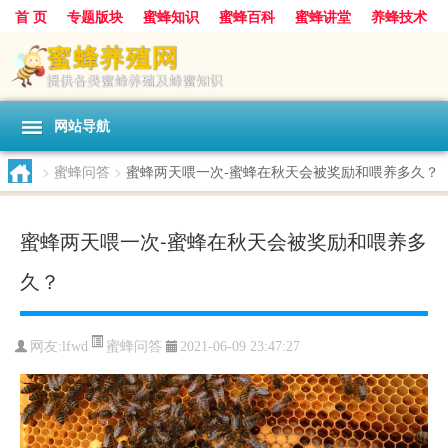
首 页
专题版块
蜜蜂知识
蜜蜂百科
蜜蜂讲堂
养蜂技术
中华蜜蜂
蜂蜜
胡蜂
蜂蜜知识
蜂蜜问答
网站导航
>
蜜蜂问答
>
蜜蜂两天喂一次-蜜蜂在秋天会被奖励和喂养多久？
蜜蜂两天喂一次-蜜蜂在秋天会被奖励和喂养多
久？
蜜蜂问答
网友:
lfwd
2021-06-09 23:47:27