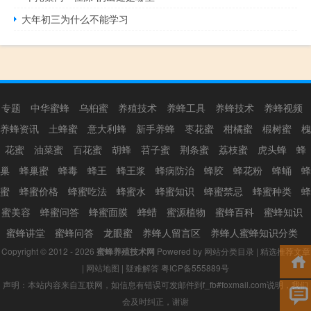
大年初三为什么不能学习
专题
中华蜜蜂
乌桕蜜
养殖技术
养蜂工具
养蜂技术
养蜂视频
养蜂资讯
土蜂蜜
意大利蜂
新手养蜂
枣花蜜
柑橘蜜
椴树蜜
槐
花蜜
油菜蜜
百花蜜
胡蜂
苕子蜜
荆条蜜
荔枝蜜
虎头蜂
蜂
巢
蜂巢蜜
蜂毒
蜂王
蜂王浆
蜂病防治
蜂胶
蜂花粉
蜂蛹
蜂
蜜
蜂蜜价格
蜂蜜吃法
蜂蜜水
蜂蜜知识
蜂蜜禁忌
蜂蜜种类
蜂
蜜美容
蜂蜜问答
蜂蜜面膜
蜂蜡
蜜源植物
蜜蜂百科
蜜蜂知识
蜜蜂讲堂
蜜蜂问答
龙眼蜜
养蜂人留言区
养蜂人蜜蜂知识分类
Copyright © 2012 - 2026
蜜蜂养殖技术网
Powered by
网站分类目录
|
精选推荐文章
|
网站地图
|
疑难解答
粤ICP备555889号
声明：本站内容来自互联网，如信息有错误可发邮件到f_fb#foxmail.com说明，我们
会及时纠正，谢谢