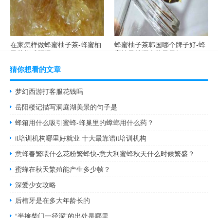
在家怎样做蜂蜜柚子茶-蜂蜜柚
蜂蜜柚子茶韩国哪个牌子好-蜂
子茶能减肥吗？
蜜柚子茶哪个牌子最好？
猜你想看的文章
梦幻西游打客服花钱吗
岳阳楼记描写洞庭湖美景的句子是
蜂箱用什么吸引蜜蜂-蜂巢里的蟑螂用什么药？
it培训机构哪里好就业 十大最靠谱it培训机构
意蜂春繁喂什么花粉繁蜂快-意大利蜜蜂秋天什么时候繁盛？
蜜蜂在秋天繁殖能产生多少帧？
深爱少女攻略
后槽牙是在多大年龄长的
“半掩柴门一径深”的出处是哪里