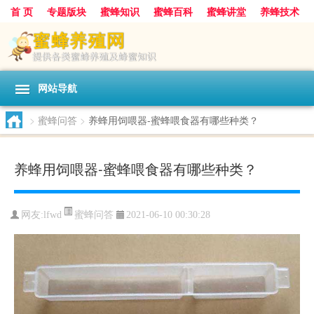
首 页
专题版块
蜜蜂知识
蜜蜂百科
蜜蜂讲堂
养蜂技术
中华蜜蜂
蜂蜜
胡蜂
蜂蜜知识
蜂蜜问答
网站导航
>
蜜蜂问答
>
养蜂用饲喂器-蜜蜂喂食器有哪些种类？
养蜂用饲喂器-蜜蜂喂食器有哪些种类？
蜜蜂问答
网友:
lfwd
2021-06-10 00:30:28