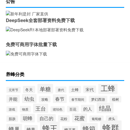
公告
DeepSeek全套部署资料免费下载
免费可商用字体批量下载
养蜂分类
工蜂
单糖
宋代
冬天
土蜂
唐代
元宵节
幼虫
春节
并能
梦幻西游
攻略
春节期间
椴树
结晶
王台
的人
物质
百花
游戏
琥珀色
花蜜
胡蜂
自己的
花粉
肌肤
葡萄糖
虎头
蜂群
蜂王
蜂箱
蜂巢
蜂毒
蜂王浆