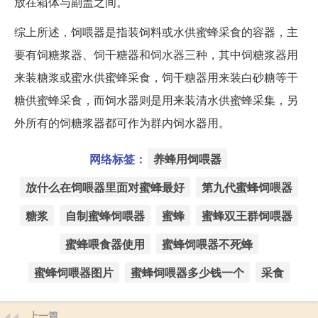
放在箱体与副盖之间。
综上所述，饲喂器是指装饲料或水供蜜蜂采食的容器，主
要有饲糖浆器、饲干糖器和饲水器三种，其中饲糖浆器用
来装糖浆或蜜水供蜜蜂采食，饲干糖器用来装白砂糖等干
糖供蜜蜂采食，而饲水器则是用来装清水供蜜蜂采集，另
外所有的饲糖浆器都可作为群内饲水器用。
网络标签：
养蜂用饲喂器
放什么在饲喂器里面对蜜蜂最好
第九代蜜蜂饲喂器
糖浆
自制蜜蜂饲喂器
蜜蜂
蜜蜂双王群饲喂器
蜜蜂喂食器使用
蜜蜂饲喂器不死蜂
蜜蜂饲喂器图片
蜜蜂饲喂器多少钱一个
采食
上一篇