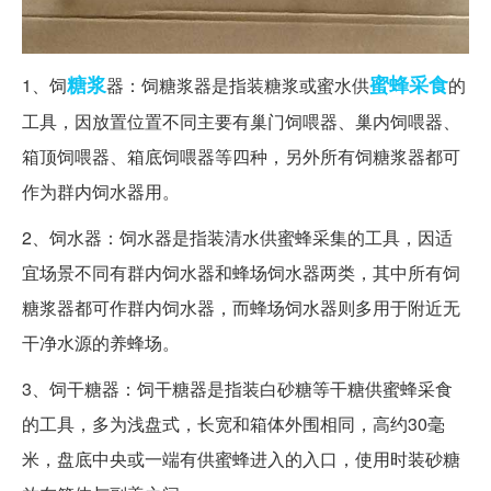
糖浆
蜜蜂
采食
1、饲
器：饲糖浆器是指装糖浆或蜜水供
的
工具，因放置位置不同主要有巢门饲喂器、巢内饲喂器、
箱顶饲喂器、箱底饲喂器等四种，另外所有饲糖浆器都可
作为群内饲水器用。
2、饲水器：饲水器是指装清水供蜜蜂采集的工具，因适
宜场景不同有群内饲水器和蜂场饲水器两类，其中所有饲
糖浆器都可作群内饲水器，而蜂场饲水器则多用于附近无
干净水源的养蜂场。
3、饲干糖器：饲干糖器是指装白砂糖等干糖供蜜蜂采食
的工具，多为浅盘式，长宽和箱体外围相同，高约30毫
米，盘底中央或一端有供蜜蜂进入的入口，使用时装砂糖