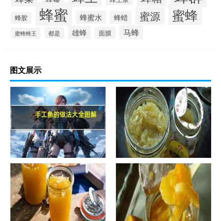
蜂蜜
蜜蜂
蜜源
蜂蜜水
蜂蜡
蜂胶
马蜂
雄蜂
面膜
都是
蜜蜂蜂王
图文展示
手工鱼的做法大全图解
蜂蜜柚子茶的正确做法-蜂蜜柚
子茶的浸泡方法有哪些？