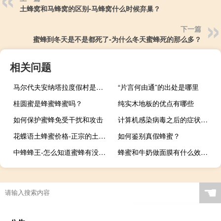
土蜂窝和马蜂窝的区别-马蜂窝什么时候弃巢？
下一篇
蜜蜂到冬天是不是都死了-为什么冬天蜜蜂死的那么多？
相关问题
马尔代夫安纳塔拉度假村是在马累那里吗
“片言何由通”的出处是哪里
桂圆蜜是蜂蜜蜂蜜吗？
纯实木地板的优点有哪些
如何保护蜜蜂免受干扰和攻击
计算机感染病毒之后的症状（计算机感染病毒后一般有哪些症状）
花蝶语土蜂蜜价格-正宗的土蜂蜜多少钱一斤？
如何鉴别真假蜂蜜？
中蜂蜂王-怎么知道蜜蜂有没有蜂王？
蜂蜜和牛奶做面膜有什么效果-柠檬牛奶蜂蜜面膜有哪些禁忌？
☚