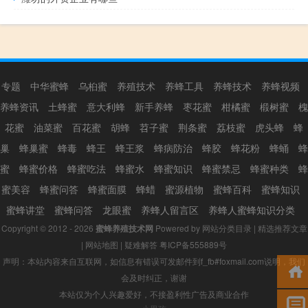
专题
中华蜜蜂
乌桕蜜
养殖技术
养蜂工具
养蜂技术
养蜂视频
养蜂资讯
土蜂蜜
意大利蜂
新手养蜂
枣花蜜
柑橘蜜
椴树蜜
槐
花蜜
油菜蜜
百花蜜
胡蜂
苕子蜜
荆条蜜
荔枝蜜
虎头蜂
蜂
巢
蜂巢蜜
蜂毒
蜂王
蜂王浆
蜂病防治
蜂胶
蜂花粉
蜂蛹
蜂
蜜
蜂蜜价格
蜂蜜吃法
蜂蜜水
蜂蜜知识
蜂蜜禁忌
蜂蜜种类
蜂
蜜美容
蜂蜜问答
蜂蜜面膜
蜂蜡
蜜源植物
蜜蜂百科
蜜蜂知识
蜜蜂讲堂
蜜蜂问答
龙眼蜜
养蜂人留言区
养蜂人蜜蜂知识分类
Copyright © 2012 - 2026
蜜蜂养殖技术网
Powered by
网站分类目录
|
精选推荐文章
|
网站地图
|
疑难解答
粤ICP备555889号
声明：本站内容来自互联网，如信息有错误可发邮件到f_fb#foxmail.com说明，我们
会及时纠正，谢谢
本站仅为个人兴趣爱好，不接盈利性广告及商业合作