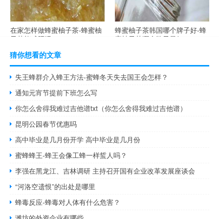
在家怎样做蜂蜜柚子茶-蜂蜜柚
蜂蜜柚子茶韩国哪个牌子好-蜂
子茶能减肥吗？
蜜柚子茶哪个牌子最好？
猜你想看的文章
失王蜂群介入蜂王方法-蜜蜂冬天失去国王会怎样？
通知元宵节提前下班怎么写
你怎么舍得我难过吉他谱txt（你怎么舍得我难过吉他谱）
昆明公园春节优惠吗
高中毕业是几月份开学 高中毕业是几月份
蜜蜂蜂王-蜂王会像工蜂一样蜇人吗？
李强在黑龙江、吉林调研 主持召开国有企业改革发展座谈会
“河洛空遗恨”的出处是哪里
蜂毒反应-蜂毒对人体有什么危害？
潍坊的外资企业有哪些