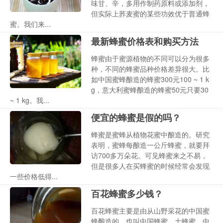
味甘、辛，多用作制药原料或添加剂，
但实际上荞麦蜜的某些功效优于普通蜂
蜜。我们来...
最新蜂蜜价格表和购买方法
蜂蜜由于蜜源植物的不同可以分为很多
种，不同的蜂蜜品种价格差异很大。比
如中国蜜蜂酿造的蜂蜜300元100 ~ 1 k
g，意大利蜜蜂酿造的蜂蜜50元只要30
~ 1 kg。我...
便宜的蜂蜜是假的吗？
蜂蜜是蜜蜂从植物花蜜中酿造的。研究
表明，蜜蜂每酿造一公斤蜂蜜，就要拜
访700多万朵花。可见蜂蜜来之不易，
但是很多人在买蜂蜜的时候经常会发现
一些价格低得...
百花蜂蜜多少钱？
百花蜂蜜主要是由从山野采花的中国蜜
蜂酿造的。也叫中国蜂蜜，土蜂蜜，中