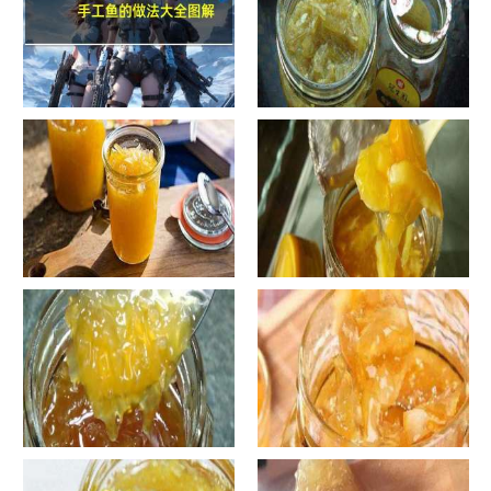
手工鱼的做法大全图解
蜂蜜柚子茶的正确做法-蜂蜜柚
子茶的浸泡方法有哪些？
自制蜂蜜柚子茶-蜂蜜柚子茶有
自制蜂蜜柚子茶-蜂蜜柚子茶如
哪些正确的做法？
何正确饮用？
罐装蜂蜜柚子茶胖吗-蜂蜜柚子
在家怎样做蜂蜜柚子茶-喝蜂蜜
茶喝了会发胖吗？
柚子茶有哪些禁忌？