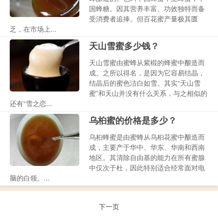
国蜂糖。因其营养丰富、功效独特而备
受消费者追捧。但百花蜜产量极其匮
乏，在市场上...
天山雪蜜多少钱？
天山雪蜜由蜜蜂从紫椴的蜂蜜中酿造而
成。之所以得名，是因为它容易结晶，
结晶后的蜜色洁白如雪。其实“天山雪
蜜”和天山并没有什么关系，与之相似的
还有“雪之恋...
乌桕蜜的价格是多少？
乌桕蜂蜜是由蜜蜂从乌桕花蜜中酿造而
成，主要产于华中、华东、华南和西南
地区。其清除自由基的能力在所有蜜腺
中仅次于杜，因此特别适合经常面对电
脑的白领。...
下一页