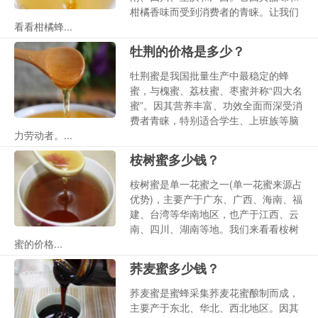
柑橘香味而受到消费者的青睐。让我们
看看柑橘蜂...
牡荆的价格是多少？
牡荆蜜是我国批量生产中最稳定的蜂
蜜，与槐蜜、荔枝蜜、枣蜜并称“四大名
蜜”。因其营养丰富、功效全面而深受消
费者青睐，特别适合学生、上班族等脑
力劳动者。...
桉树蜜多少钱？
桉树蜜是单一花蜜之一(单一花蜜来源占
优势)，主要产于广东、广西、海南、福
建、台湾等华南地区，也产于江西、云
南、四川、湖南等地。我们来看看桉树
蜜的价格...
荞麦蜜多少钱？
荞麦蜜是蜜蜂采集荞麦花蜜酿制而成，
主要产于东北、华北、西北地区。因其