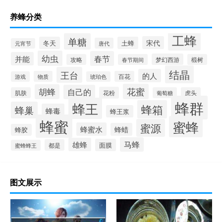
养蜂分类
工蜂
单糖
宋代
冬天
土蜂
唐代
元宵节
幼虫
春节
并能
梦幻西游
攻略
春节期间
椴树
结晶
王台
的人
物质
百花
游戏
琥珀色
花蜜
胡蜂
自己的
花粉
肌肤
葡萄糖
虎头
蜂群
蜂王
蜂箱
蜂巢
蜂毒
蜂王浆
蜂蜜
蜜蜂
蜜源
蜂蜜水
蜂蜡
蜂胶
马蜂
雄蜂
面膜
都是
蜜蜂蜂王
图文展示