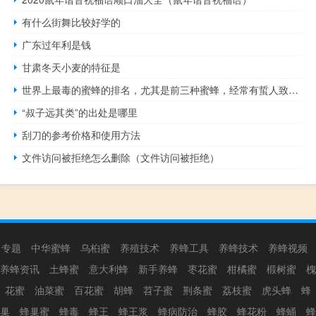
有什么街舞比较好学的
广东过年利是钱
甘肃冬天小麦的特征是
世界上最毒的蜜蜂的排名，尤其是前三种蜜蜂，经常有蜇人致死的报道！
“叔子远其类”的出处是哪里
刮刀的参考价格和使用方法
文件访问被拒绝怎么删除（文件访问被拒绝）
专题
中华蜜蜂
乌桕蜜
养殖技术
养蜂工具
养蜂技术
养蜂视频
养蜂资讯
土蜂蜜
意大利蜂
新手养蜂
枣花蜜
柑橘蜜
椴树蜜
槐
花蜜
油菜蜜
百花蜜
胡蜂
苕子蜜
荆条蜜
荔枝蜜
虎头蜂
蜂
巢
蜂巢蜜
蜂毒
蜂王
蜂王浆
蜂病防治
蜂胶
蜂花粉
蜂蛹
蜂