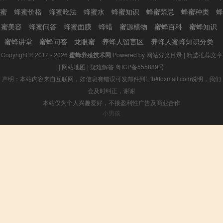
蜜
蜂蜜价格
蜂蜜吃法
蜂蜜水
蜂蜜知识
蜂蜜禁忌
蜂蜜种类
蜂
蜜美容
蜂蜜问答
蜂蜜面膜
蜂蜡
蜜源植物
蜜蜂百科
蜜蜂知识
蜜蜂讲堂
蜜蜂问答
龙眼蜜
养蜂人留言区
养蜂人蜜蜂知识分类
Copyright © 2012 - 2026
蜜蜂养殖技术网
Powered by
网站分类目录
|
精选推荐文章
|
网站地图
|
疑难解答
粤ICP备555889号
声明：本站内容来自互联网，如信息有错误可发邮件到f_fb#foxmail.com说明，我们
会及时纠正，谢谢
本站仅为个人兴趣爱好，不接盈利性广告及商业合作
小男孩