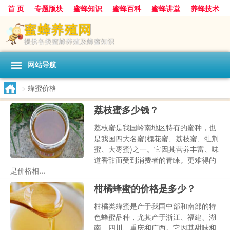
首 页
专题版块
蜜蜂知识
蜜蜂百科
蜜蜂讲堂
养蜂技术
中华蜜蜂
蜂蜜
胡蜂
蜂蜜知识
蜂蜜问答
网站导航
>
蜂蜜价格
荔枝蜜多少钱？
荔枝蜜是我国岭南地区特有的蜜种，也
是我国四大名蜜(槐花蜜、荔枝蜜、牡荆
蜜、大枣蜜)之一。它因其营养丰富、味
道香甜而受到消费者的青睐。更难得的
是价格相...
柑橘蜂蜜的价格是多少？
柑橘类蜂蜜是产于我国中部和南部的特
色蜂蜜品种，尤其产于浙江、福建、湖
南、四川、重庆和广西。它因其甜味和