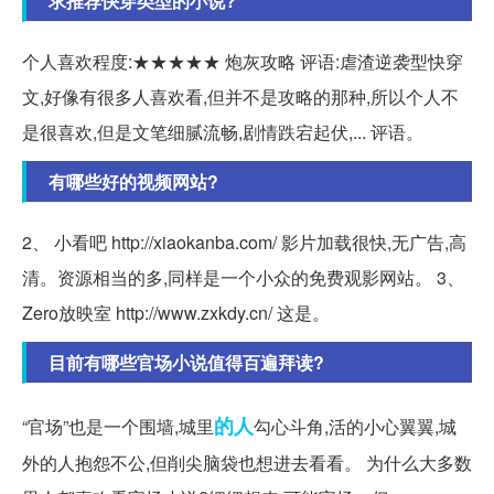
求推荐快穿类型的小说?
个人喜欢程度:★★★★★ 炮灰攻略 评语:虐渣逆袭型快穿
文,好像有很多人喜欢看,但并不是攻略的那种,所以个人不
是很喜欢,但是文笔细腻流畅,剧情跌宕起伏,... 评语。
有哪些好的视频网站?
2、 小看吧 http://xiaokanba.com/ 影片加载很快,无广告,高
清。资源相当的多,同样是一个小众的免费观影网站。 3、
Zero放映室 http://www.zxkdy.cn/ 这是。
目前有哪些官场小说值得百遍拜读?
的人
“官场”也是一个围墙,城里
勾心斗角,活的小心翼翼,城
外的人抱怨不公,但削尖脑袋也想进去看看。 为什么大多数