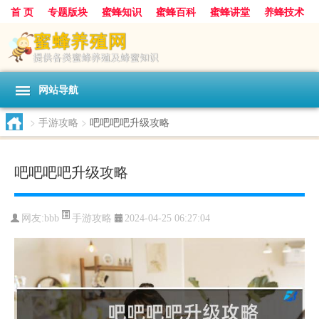
首 页
专题版块
蜜蜂知识
蜜蜂百科
蜜蜂讲堂
养蜂技术
中华蜜蜂
蜂蜜
胡蜂
蜂蜜知识
蜂蜜问答
网站导航
>
手游攻略
>
吧吧吧吧升级攻略
吧吧吧吧升级攻略
手游攻略
网友:
bbb
2024-04-25 06:27:04