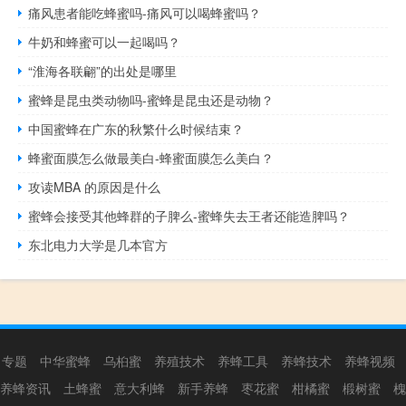
痛风患者能吃蜂蜜吗-痛风可以喝蜂蜜吗？
牛奶和蜂蜜可以一起喝吗？
“淮海各联翩”的出处是哪里
蜜蜂是昆虫类动物吗-蜜蜂是昆虫还是动物？
中国蜜蜂在广东的秋繁什么时候结束？
蜂蜜面膜怎么做最美白-蜂蜜面膜怎么美白？
攻读MBA 的原因是什么
蜜蜂会接受其他蜂群的子脾么-蜜蜂失去王者还能造脾吗？
东北电力大学是几本官方
专题
中华蜜蜂
乌桕蜜
养殖技术
养蜂工具
养蜂技术
养蜂视频
养蜂资讯
土蜂蜜
意大利蜂
新手养蜂
枣花蜜
柑橘蜜
椴树蜜
槐