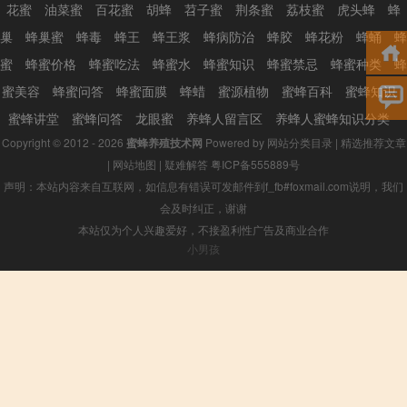
花蜜
油菜蜜
百花蜜
胡蜂
苕子蜜
荆条蜜
荔枝蜜
虎头蜂
蜂
巢
蜂巢蜜
蜂毒
蜂王
蜂王浆
蜂病防治
蜂胶
蜂花粉
蜂蛹
蜂
蜜
蜂蜜价格
蜂蜜吃法
蜂蜜水
蜂蜜知识
蜂蜜禁忌
蜂蜜种类
蜂
蜜美容
蜂蜜问答
蜂蜜面膜
蜂蜡
蜜源植物
蜜蜂百科
蜜蜂知识
蜜蜂讲堂
蜜蜂问答
龙眼蜜
养蜂人留言区
养蜂人蜜蜂知识分类
Copyright © 2012 - 2026
蜜蜂养殖技术网
Powered by
网站分类目录
|
精选推荐文章
|
网站地图
|
疑难解答
粤ICP备555889号
声明：本站内容来自互联网，如信息有错误可发邮件到f_fb#foxmail.com说明，我们
会及时纠正，谢谢
本站仅为个人兴趣爱好，不接盈利性广告及商业合作
小男孩