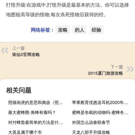
打怪升级:在游戏中,打怪升级是最基本的方法。你可以选择
地图较高等级的怪物,每次杀死怪物后获得的经。
网络标签：
攻略
的人
经验
上一篇
诛仙3官网攻略
下一篇
2015厦门旅游攻略
相关问题
照猫画虎的意思和典故（照猫画虎的意思）
苹果教育优惠送耳机2020年活动（苹果教育优惠）
最大蜜蜂图-角蜂有毒吗？
蜜蜂是冬眠的动物吗-蜜蜂冬天在哪里冬眠？
对付蜂蛰最简单的方法是什么？
外国怎么说春联春节
大英县属于哪个市
天龙八部手升级攻略