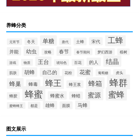
养蜂分类
工蜂
单糖
宋代
冬天
土蜂
唐代
元宵节
幼虫
春节
并能
梦幻西游
攻略
春节期间
椴树
结晶
王台
的人
物质
百花
游戏
琥珀色
花蜜
胡蜂
自己的
花粉
肌肤
葡萄糖
虎头
蜂群
蜂王
蜂箱
蜂巢
蜂毒
蜂王浆
蜂蜜
蜜蜂
蜜源
蜂蜜水
蜂蜡
蜂胶
马蜂
雄蜂
面膜
都是
蜜蜂蜂王
图文展示