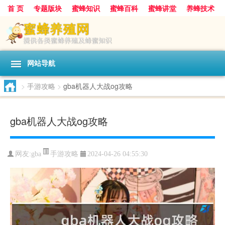
首 页
专题版块
蜜蜂知识
蜜蜂百科
蜜蜂讲堂
养蜂技术
中华蜜蜂
蜂蜜
胡蜂
蜂蜜知识
蜂蜜问答
网站导航
>
手游攻略
>
gba机器人大战og攻略
gba机器人大战og攻略
手游攻略
网友:
gba
2024-04-26 04:55:30