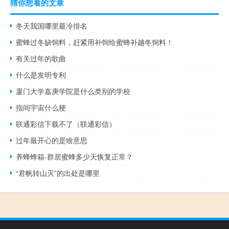
猜你想看的文章
冬天我国哪里最冷排名
蜜蜂过冬缺饲料，赶紧用补饲给蜜蜂补越冬饲料！
有关过年的歌曲
什么是发明专利
厦门大学嘉庚学院是什么类别的学校
指间宇宙什么梗
联通彩信下载不了（联通彩信）
过年最开心的是啥意思
养蜂蜂箱-群居蜜蜂多少天恢复正常？
“君帆转山灭”的出处是哪里