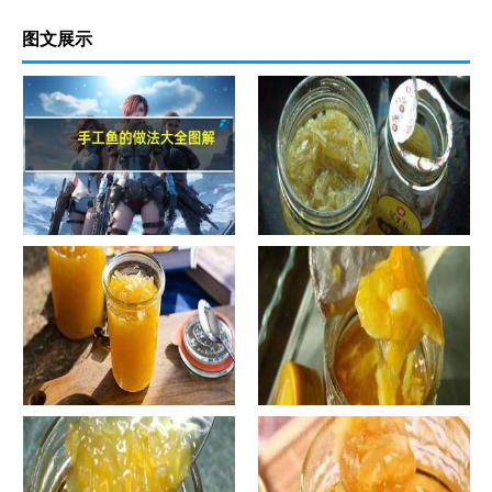
图文展示
手工鱼的做法大全图解
蜂蜜柚子茶的正确做法-蜂蜜柚
子茶的浸泡方法有哪些？
自制蜂蜜柚子茶-蜂蜜柚子茶有
自制蜂蜜柚子茶-蜂蜜柚子茶如
哪些正确的做法？
何正确饮用？