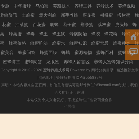
专题
中华蜜蜂
乌桕蜜
养殖技术
养蜂工具
养蜂技术
养蜂视频
养蜂资讯
土蜂蜜
意大利蜂
新手养蜂
枣花蜜
柑橘蜜
椴树蜜
槐
花蜜
油菜蜜
百花蜜
胡蜂
苕子蜜
荆条蜜
荔枝蜜
虎头蜂
蜂
巢
蜂巢蜜
蜂毒
蜂王
蜂王浆
蜂病防治
蜂胶
蜂花粉
蜂蛹
蜂
蜜
蜂蜜价格
蜂蜜吃法
蜂蜜水
蜂蜜知识
蜂蜜禁忌
蜂蜜种类
蜂
蜜美容
蜂蜜问答
蜂蜜面膜
蜂蜡
蜜源植物
蜜蜂百科
蜜蜂知识
蜜蜂讲堂
蜜蜂问答
龙眼蜜
养蜂人留言区
养蜂人蜜蜂知识分类
Copyright © 2012 - 2026
蜜蜂养殖技术网
Powered by
网站分类目录
|
精选推荐文章
|
网站地图
|
疑难解答
粤ICP备555889号
声明：本站内容来自互联网，如信息有错误可发邮件到f_fb#foxmail.com说明，我们
会及时纠正，谢谢
本站仅为个人兴趣爱好，不接盈利性广告及商业合作
小男孩