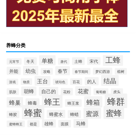
养蜂分类
工蜂
单糖
宋代
冬天
土蜂
唐代
元宵节
幼虫
春节
并能
梦幻西游
攻略
春节期间
椴树
结晶
王台
的人
物质
百花
游戏
琥珀色
花蜜
胡蜂
自己的
花粉
肌肤
葡萄糖
虎头
蜂群
蜂王
蜂箱
蜂巢
蜂毒
蜂王浆
蜂蜜
蜜蜂
蜜源
蜂蜜水
蜂蜡
蜂胶
马蜂
雄蜂
面膜
都是
蜜蜂蜂王