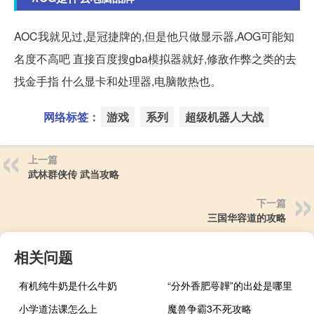
AOC我就见过,是冠捷牌的,但是他只做显示器,AOG可能知
名度不高吧 直接百度搜gba模拟器就好,修敌作弊之类的去
找金手指 什么显卡和处理器,电脑散热也。
网络标签：
游戏
系列
超级机器人大战
上一篇
武林群侠传 武当攻略
下一篇
三国华容道的攻略
相关问题
有机纯牛奶是什么牛奶
“分外香肥萼韡”的出处是哪里
小学道法课怎么上
魔兽争霸3不死攻略