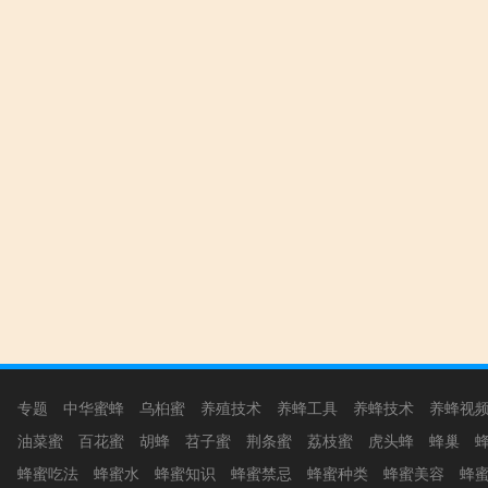
专题
中华蜜蜂
乌桕蜜
养殖技术
养蜂工具
养蜂技术
养蜂视
油菜蜜
百花蜜
胡蜂
苕子蜜
荆条蜜
荔枝蜜
虎头蜂
蜂巢
蜂蜜吃法
蜂蜜水
蜂蜜知识
蜂蜜禁忌
蜂蜜种类
蜂蜜美容
蜂