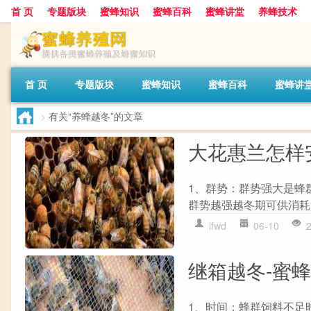
首 页
专题版块
蜜蜂知识
蜜蜂百科
蜜蜂讲堂
养蜂技术
首 页
专题版块
蜜蜂知识
蜜蜂百科
蜜蜂讲
>
有关“养蜂越冬”的文章
大花惠兰怎样
1、群势：群势强大是蜂
群势越强越冬期可供消耗的
lfwd
06-10
继箱越冬-蜜
1、时间：蜂群饲料不足