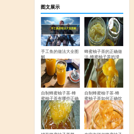
图文展示
手工鱼的做法大全图
蜂蜜柚子茶的正确做
解
法-蜂蜜柚子茶的浸
泡方法有哪些？
自制蜂蜜柚子茶-蜂
自制蜂蜜柚子茶-蜂
蜜柚子茶有哪些正确
蜜柚子茶如何正确饮
的做法？
用？