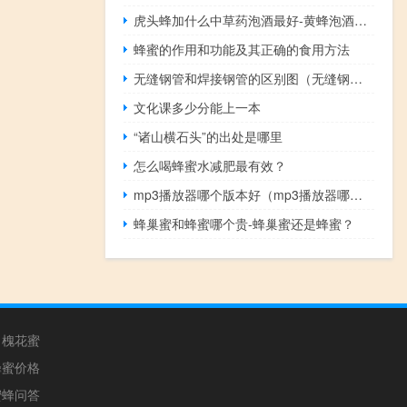
虎头蜂加什么中草药泡酒最好-黄蜂泡酒有什么作用？
蜂蜜的作用和功能及其正确的食用方法
无缝钢管和焊接钢管的区别图（无缝钢管和焊接钢管的区别）
文化课多少分能上一本
“诸山横石头”的出处是哪里
怎么喝蜂蜜水减肥最有效？
mp3播放器哪个版本好（mp3播放器哪个牌子好）
蜂巢蜜和蜂蜜哪个贵-蜂巢蜜还是蜂蜜？
槐花蜜
蜂蜜价格
蜜蜂问答