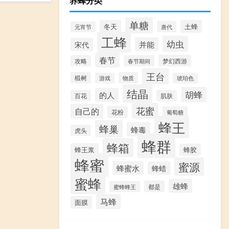
养蜂分类
单糖
冬天
土蜂
唐代
元宵节
工蜂
幼虫
并能
宋代
春节
梦幻西游
攻略
春节期间
王台
椴树
物质
游戏
琥珀色
结晶
胡蜂
的人
百花
肌肤
花蜜
自己的
花粉
葡萄糖
蜂王
蜂巢
蜂毒
虎头
蜂群
蜂箱
蜂王浆
蜂胶
蜂蜜
蜜源
蜂蜜水
蜂蜡
蜜蜂
雄蜂
都是
蜜蜂蜂王
马蜂
面膜