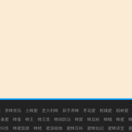
频
养蜂资讯
土蜂蜜
意大利蜂
新手养蜂
枣花蜜
柑橘蜜
椴树蜜
蜂巢蜜
蜂毒
蜂王
蜂王浆
蜂病防治
蜂胶
蜂花粉
蜂蛹
蜂蜜
蜜问答
蜂蜜面膜
蜂蜡
蜜源植物
蜜蜂百科
蜜蜂知识
蜜蜂讲堂