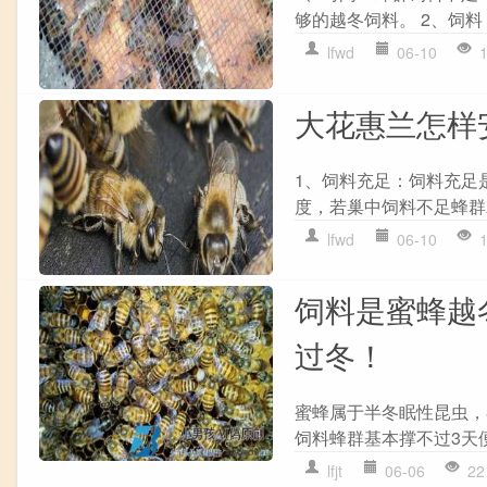
够的越冬饲料。 2、饲料
lfwd
06-10
大花惠兰怎样
1、饲料充足：饲料充足
度，若巢中饲料不足蜂群就
lfwd
06-10
饲料是蜜蜂越
过冬！
蜜蜂属于半冬眠性昆虫，
饲料蜂群基本撑不过3天便
lfjt
06-06
22