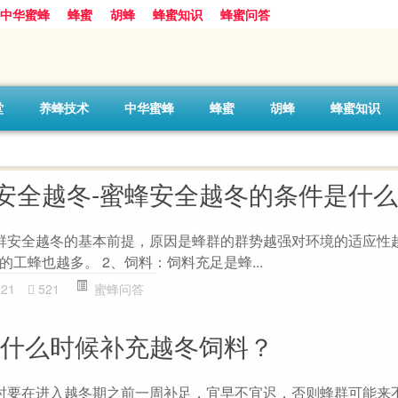
中华蜜蜂
蜂蜜
胡蜂
蜂蜜知识
蜂蜜问答
堂
养蜂技术
中华蜜蜂
蜂蜜
胡蜂
蜂蜜知识
安全越冬-蜜蜂安全越冬的条件是什
群安全越冬的基本前提，原因是蜂群的群势越强对环境的适应性
工蜂也越多。 2、饲料：饲料充足是蜂...
221
521
蜜蜂问答
蜂什么时候补充越冬饲料？
时要在进入越冬期之前一周补足，宜早不宜迟，否则蜂群可能来