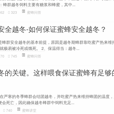
：蜂群越冬饲料主要有糖浆和蜂蜜，其中...
162
323
蜜蜂问答
安全越冬-如何保证蜜蜂安全越冬？
是蜂群安全越冬的基本前提，原因是越冬期蜂群靠吃蜜产热来维
极易被冷死或饿死。 2、保温得当：越冬...
170
745
蜜蜂问答
冬的关键。这样喂食保证蜜蜂有足够
在严寒的冬季蜂群会结团越冬，并吃蜜产热来维持蜂团的温度，
会死亡，因此确保越冬蜂群中饲料充足...
740
蜜蜂讲堂