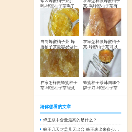
罐装蜂蜜柚子茶胖
在家怎样做蜂蜜柚子
吗-蜂蜜柚子茶喝了
茶-喝蜂蜜柚子茶有
会发胖吗？
哪些禁忌？
自制蜂蜜柚子茶-蜂
在家怎样做蜂蜜柚子
蜜柚子茶最容易做什
茶-蜂蜜柚子茶可以
么？
解酒吗？
在家怎样做蜂蜜柚子
蜂蜜柚子茶韩国哪个
茶-蜂蜜柚子茶能减
牌子好-蜂蜜柚子茶
肥吗？
哪个牌子最好？
猜你想看的文章
蜂王浆中含量最高的是什么？
蜂王几天封盖几天出台-蜂王表出来多少天了？