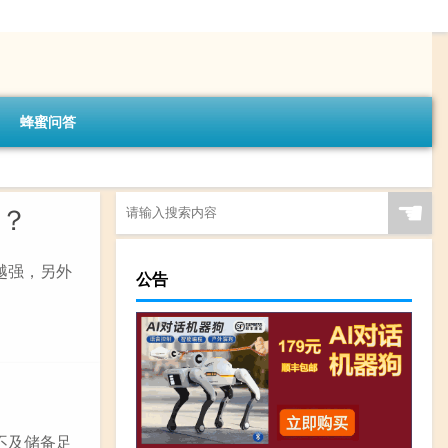
蜂蜜问答
☚
么？
越强，另外
公告
不及储备足