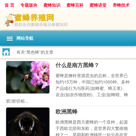
首 页
专题版块
蜜蜂知识
蜜蜂百科
蜜蜂讲堂
养蜂技术
中华蜜蜂
蜂蜜
胡蜂
蜂蜜知识
蜂蜜问答
网站导航
>
有关“黑色蜂”的文章
什么是南方黑蜂？
蜜蜂是楝科资源昆虫的总称，全世界已
知约15万种，中国已知约1000种。多种
产品或行为与医药(如蜂蜜、蜂王浆)、
农业(如农作物授粉)、工业(如蜂蜡、蜂
胶)密切相...
欧洲黑蜂
欧洲黑蜂是西方蜜蜂的一个亚种，起源
于西欧北部和东欧，是世界四大繁殖物
种之一。早期和欧洲移民一起分布在世