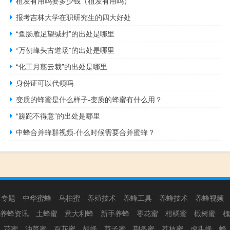
植发有用吗要多少钱（植发有用吗）
报考吉林大学在职研究生的四大好处
“鱼肠雁足望缄封”的出处是哪里
“万仞峰头古道场”的出处是哪里
“化工月翦云裁”的出处是哪里
身份证可以代领吗
变质的蜂蜜是什么样子-变质的蜂蜜有什么用？
“蹉跎不得意”的出处是哪里
中蜂合并蜂群视频-什么时候需要合并蜜蜂？
专题
中华蜜蜂
乌桕蜜
养殖技术
养蜂工具
养蜂技术
养蜂视频
养蜂资讯
土蜂蜜
意大利蜂
新手养蜂
枣花蜜
柑橘蜜
椴树蜜
槐
花蜜
油菜蜜
百花蜜
胡蜂
苕子蜜
荆条蜜
荔枝蜜
虎头蜂
蜂