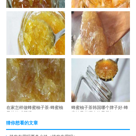
罐装蜂蜜柚子茶胖吗-蜂蜜柚子
在家怎样做蜂蜜柚子茶-喝蜂蜜
茶喝了会发胖吗？
柚子茶有哪些禁忌？
自制蜂蜜柚子茶-蜂蜜柚子茶最
在家怎样做蜂蜜柚子茶-蜂蜜柚
容易做什么？
子茶可以解酒吗？
在家怎样做蜂蜜柚子茶-蜂蜜柚
蜂蜜柚子茶韩国哪个牌子好-蜂
子茶能减肥吗？
蜜柚子茶哪个牌子最好？
猜你想看的文章