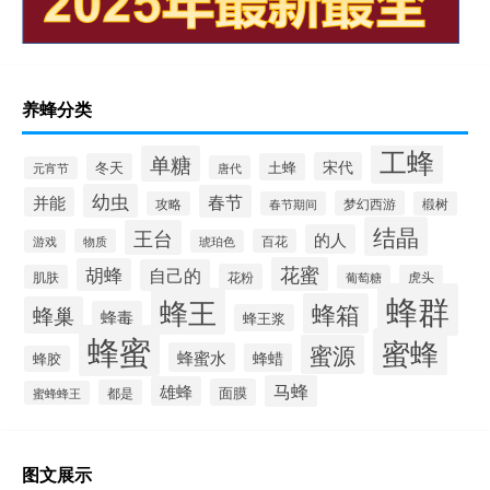
养蜂分类
工蜂
单糖
宋代
冬天
土蜂
唐代
元宵节
幼虫
春节
并能
梦幻西游
攻略
春节期间
椴树
结晶
王台
的人
物质
百花
游戏
琥珀色
花蜜
胡蜂
自己的
花粉
肌肤
葡萄糖
虎头
蜂群
蜂王
蜂箱
蜂巢
蜂毒
蜂王浆
蜂蜜
蜜蜂
蜜源
蜂蜜水
蜂蜡
蜂胶
马蜂
雄蜂
面膜
都是
蜜蜂蜂王
图文展示