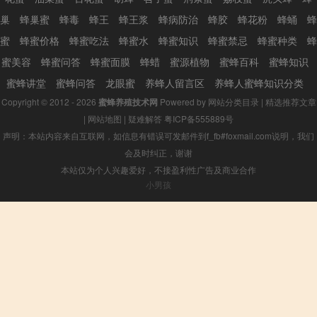
巢
蜂巢蜜
蜂毒
蜂王
蜂王浆
蜂病防治
蜂胶
蜂花粉
蜂蛹
蜂
蜜
蜂蜜价格
蜂蜜吃法
蜂蜜水
蜂蜜知识
蜂蜜禁忌
蜂蜜种类
蜂
蜜美容
蜂蜜问答
蜂蜜面膜
蜂蜡
蜜源植物
蜜蜂百科
蜜蜂知识
蜜蜂讲堂
蜜蜂问答
龙眼蜜
养蜂人留言区
养蜂人蜜蜂知识分类
Copyright © 2012 - 2026
蜜蜂养殖技术网
Powered by
网站分类目录
|
精选推荐文章
|
网站地图
|
疑难解答
粤ICP备555889号
声明：本站内容来自互联网，如信息有错误可发邮件到f_fb#foxmail.com说明，我们
会及时纠正，谢谢
本站仅为个人兴趣爱好，不接盈利性广告及商业合作
小男孩