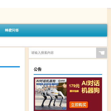
蜂蜜问答
☚
公告