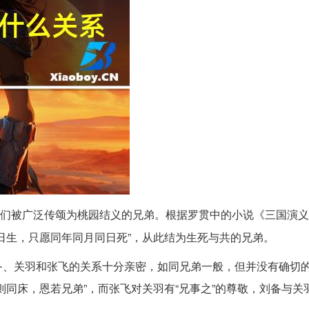
们被广泛传颂为桃园结义的兄弟。根据罗贯中的小说《三国演义
日生，只愿同年同月同日死”，从此结为生死与共的兄弟。
备、关羽和张飞的关系十分亲密，如同兄弟一般，但并没有确切
则同床，恩若兄弟”，而张飞对关羽有“兄事之”的尊敬，刘备与关