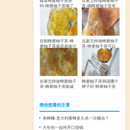
罐装蜂蜜柚子茶胖
在家怎样做蜂蜜柚子
吗-蜂蜜柚子茶喝了
茶-喝蜂蜜柚子茶有
会发胖吗？
哪些禁忌？
自制蜂蜜柚子茶-蜂
在家怎样做蜂蜜柚子
蜜柚子茶最容易做什
茶-蜂蜜柚子茶可以
么？
解酒吗？
在家怎样做蜂蜜柚子
蜂蜜柚子茶韩国哪个
茶-蜂蜜柚子茶能减
牌子好-蜂蜜柚子茶
肥吗？
哪个牌子最好？
猜你想看的文章
杀蜂螨-意大利蜜蜂多久杀一次螨虫？
大年初一如何开口借钱