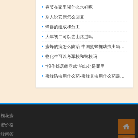
春节在家里喝什么水好呢
别人说安康怎么回复
蜂群的组成和分工
大年初二可以去山路过吗
蜜蜂的病怎么防治-中国蜜蜂拖幼虫出箱是什么病？
物化生可以考军校和警校吗
“拟作郊居雌霓赋”的出处是哪里
蜜蜂防虫用什么药-蜜蜂巢虫用什么药最有效？
槐花蜜
蜂蜜价格
蜜蜂问答