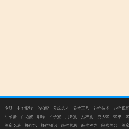
专题
中华蜜蜂
乌桕蜜
养殖技术
养蜂工具
养蜂技术
养蜂视
油菜蜜
百花蜜
胡蜂
苕子蜜
荆条蜜
荔枝蜜
虎头蜂
蜂巢
蜂蜜吃法
蜂蜜水
蜂蜜知识
蜂蜜禁忌
蜂蜜种类
蜂蜜美容
蜂