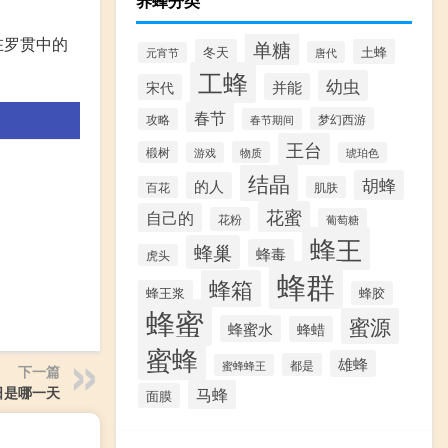
养蜂分类
在罗贯中的
单糖
冬天
土蜂
唐代
元宵节
工蜂
幼虫
并能
宋代
春节
梦幻西游
攻略
春节期间
王台
椴树
物质
游戏
琥珀色
结晶
胡蜂
的人
百花
肌肤
花蜜
自己的
花粉
葡萄糖
蜂王
蜂巢
蜂毒
虎头
蜂群
蜂箱
蜂王浆
蜂胶
蜂蜜
蜜源
蜂蜜水
蜂蜡
蜜蜂
雄蜂
都是
蜜蜂蜂王
下一篇
日是哪一天
马蜂
面膜