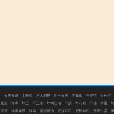
频
养蜂资讯
土蜂蜜
意大利蜂
新手养蜂
枣花蜜
柑橘蜜
椴树蜜
蜂巢蜜
蜂毒
蜂王
蜂王浆
蜂病防治
蜂胶
蜂花粉
蜂蛹
蜂蜜
蜜问答
蜂蜜面膜
蜂蜡
蜜源植物
蜜蜂百科
蜜蜂知识
蜜蜂讲堂