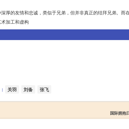
种深厚的友情和忠诚，类似于兄弟，但并非真正的结拜兄弟。而
艺术加工和虚构
：
关羽
刘备
张飞
国际拥抱