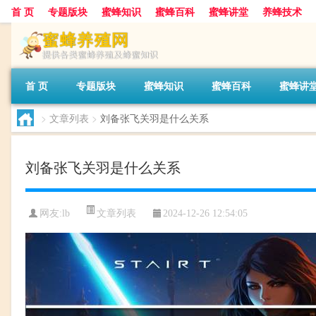
首 页
专题版块
蜜蜂知识
蜜蜂百科
蜜蜂讲堂
养蜂技术
首 页
专题版块
蜜蜂知识
蜜蜂百科
蜜蜂讲
>
文章列表
>
刘备张飞关羽是什么关系
刘备张飞关羽是什么关系
文章列表
网友:
lb
2024-12-26 12:54:05