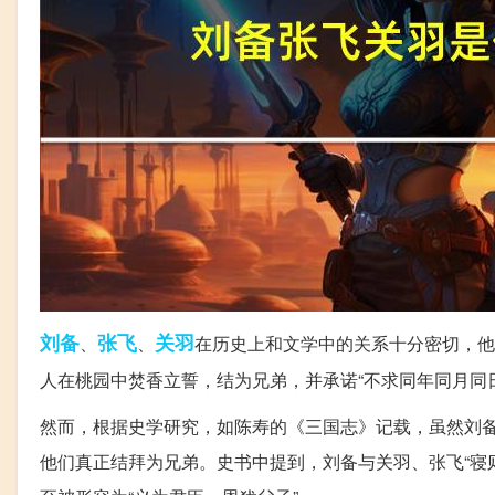
刘备
张飞
关羽
、
、
在历史上和文学中的关系十分密切，他
人在桃园中焚香立誓，结为兄弟，并承诺“不求同年同月同
然而，根据史学研究，如陈寿的《三国志》记载，虽然刘
他们真正结拜为兄弟。史书中提到，刘备与关羽、张飞“寝