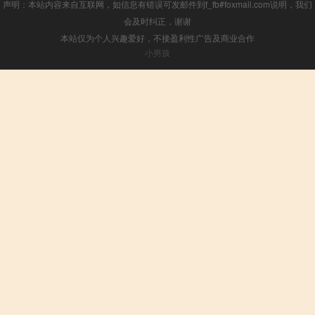
声明：本站内容来自互联网，如信息有错误可发邮件到f_fb#foxmail.com说明，我们
会及时纠正，谢谢
本站仅为个人兴趣爱好，不接盈利性广告及商业合作
小男孩