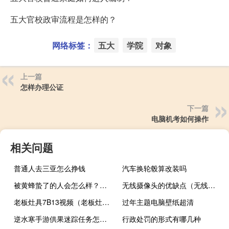
五大官校政审流程是怎样的？
网络标签：
五大
学院
对象
上一篇
怎样办理公证
下一篇
电脑机考如何操作
相关问题
普通人去三亚怎么挣钱
汽车换轮毂算改装吗
被黄蜂蛰了的人会怎么样？看图疼，珍爱生命，远离黄蜂！
无线摄像头的优缺点（无线摄像头）
老板灶具7B13视频（老板灶具7b13）
过年主题电脑壁纸超清
逆水寒手游供果迷踪任务怎么做什么梗
行政处罚的形式有哪几种