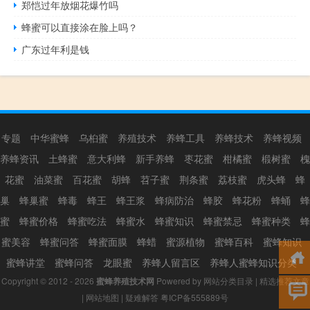
郑恺过年放烟花爆竹吗
蜂蜜可以直接涂在脸上吗？
广东过年利是钱
专题
中华蜜蜂
乌桕蜜
养殖技术
养蜂工具
养蜂技术
养蜂视频
养蜂资讯
土蜂蜜
意大利蜂
新手养蜂
枣花蜜
柑橘蜜
椴树蜜
槐
花蜜
油菜蜜
百花蜜
胡蜂
苕子蜜
荆条蜜
荔枝蜜
虎头蜂
蜂
巢
蜂巢蜜
蜂毒
蜂王
蜂王浆
蜂病防治
蜂胶
蜂花粉
蜂蛹
蜂
蜜
蜂蜜价格
蜂蜜吃法
蜂蜜水
蜂蜜知识
蜂蜜禁忌
蜂蜜种类
蜂
蜜美容
蜂蜜问答
蜂蜜面膜
蜂蜡
蜜源植物
蜜蜂百科
蜜蜂知识
蜜蜂讲堂
蜜蜂问答
龙眼蜜
养蜂人留言区
养蜂人蜜蜂知识分类
Copyright © 2012 - 2026
蜜蜂养殖技术网
Powered by
网站分类目录
|
精选推荐文章
|
网站地图
|
疑难解答
粤ICP备555889号