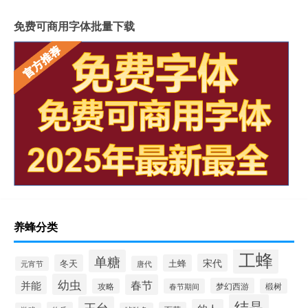
免费可商用字体批量下载
养蜂分类
工蜂
单糖
宋代
冬天
土蜂
唐代
元宵节
幼虫
春节
并能
梦幻西游
攻略
春节期间
椴树
结晶
王台