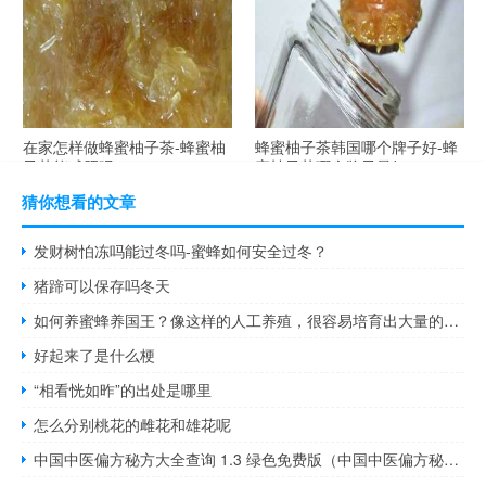
在家怎样做蜂蜜柚子茶-蜂蜜柚
蜂蜜柚子茶韩国哪个牌子好-蜂
子茶能减肥吗？
蜜柚子茶哪个牌子最好？
猜你想看的文章
发财树怕冻吗能过冬吗-蜜蜂如何安全过冬？
猪蹄可以保存吗冬天
如何养蜜蜂养国王？像这样的人工养殖，很容易培育出大量的优质蜂王！
好起来了是什么梗
“相看恍如昨”的出处是哪里
怎么分别桃花的雌花和雄花呢
中国中医偏方秘方大全查询 1.3 绿色免费版（中国中医偏方秘方大全查询 1.3 绿色免费版功能简介）