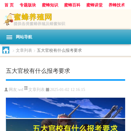
首 页
专题版块
蜜蜂知识
蜜蜂百科
蜜蜂讲堂
养蜂技术
中华蜜蜂
蜂蜜
胡蜂
蜂蜜知识
蜂蜜问答
网站导航
>
文章列表
>
五大官校有什么报考要求
五大官校有什么报考要求
文章列表
网友:
wd
2025-01-02 12:16:15