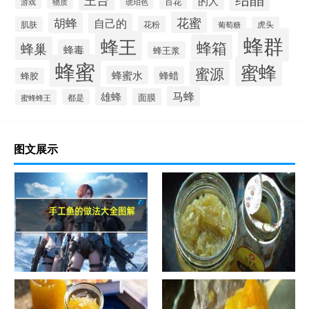
的人
物质
百花
游戏
琥珀色
花蜜
胡蜂
自己的
花粉
肌肤
葡萄糖
虎头
蜂群
蜂王
蜂箱
蜂巢
蜂毒
蜂王浆
蜂蜜
蜜蜂
蜜源
蜂蜜水
蜂蜡
蜂胶
马蜂
雄蜂
面膜
都是
蜜蜂蜂王
图文展示
手工鱼的做法大全图解
蜂蜜柚子茶的正确做法-蜂蜜柚
子茶的浸泡方法有哪些？