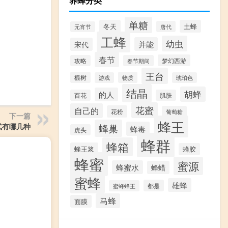
养蜂分类
单糖
冬天
土蜂
唐代
元宵节
工蜂
幼虫
并能
宋代
春节
梦幻西游
攻略
春节期间
王台
椴树
物质
游戏
琥珀色
结晶
胡蜂
的人
百花
肌肤
花蜜
自己的
花粉
葡萄糖
下一篇
蜂王
蜂巢
式有哪几种
蜂毒
虎头
蜂群
蜂箱
蜂王浆
蜂胶
蜂蜜
蜜源
蜂蜜水
蜂蜡
蜜蜂
雄蜂
都是
蜜蜂蜂王
马蜂
面膜