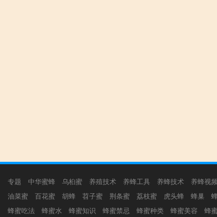
专题
中华蜜蜂
乌桕蜜
养殖技术
养蜂工具
养蜂技术
养蜂视
油菜蜜
百花蜜
胡蜂
苕子蜜
荆条蜜
荔枝蜜
虎头蜂
蜂巢
蜂蜜吃法
蜂蜜水
蜂蜜知识
蜂蜜禁忌
蜂蜜种类
蜂蜜美容
蜂