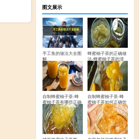
图文展示
手工鱼的做法大全图
蜂蜜柚子茶的正确做
解
法-蜂蜜柚子茶的浸
泡方法有哪些？
自制蜂蜜柚子茶-蜂
自制蜂蜜柚子茶-蜂
蜜柚子茶有哪些正确
蜜柚子茶如何正确饮
的做法？
用？