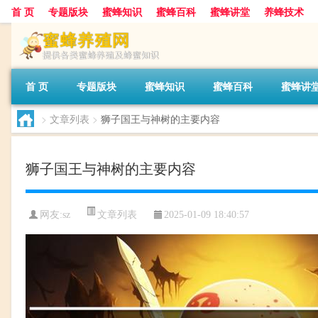
首 页
专题版块
蜜蜂知识
蜜蜂百科
蜜蜂讲堂
养蜂技术
首 页
专题版块
蜜蜂知识
蜜蜂百科
蜜蜂讲
>
文章列表
>
狮子国王与神树的主要内容
狮子国王与神树的主要内容
文章列表
网友:
sz
2025-01-09 18:40:57