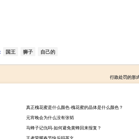
：
国王
狮子
自己的
行政处罚的形
真正槐花蜜是什么颜色-槐花蜜的晶体是什么颜色？
元宵晚会为什么没有张韬
马蜂子记仇吗-如何避免黄蜂回来报复？
王者荣耀春节快乐吗英文