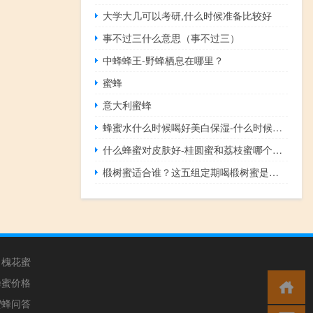
大学大几可以考研,什么时候准备比较好
事不过三什么意思（事不过三）
中蜂蜂王-野蜂栖息在哪里？
蜜蜂
意大利蜜蜂
蜂蜜水什么时候喝好美白保湿-什么时候喝蜂蜜水最好？
什么蜂蜜对皮肤好-桂圆蜜和荔枝蜜哪个好？
椴树蜜适合谁？这五组定期喝椴树蜜是有好处的！
槐花蜜
蜂蜜价格
蜜蜂问答