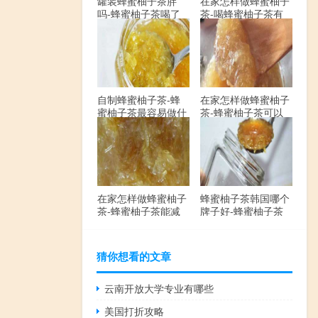
罐装蜂蜜柚子茶胖
在家怎样做蜂蜜柚子
吗-蜂蜜柚子茶喝了
茶-喝蜂蜜柚子茶有
会发胖吗？
哪些禁忌？
自制蜂蜜柚子茶-蜂
在家怎样做蜂蜜柚子
蜜柚子茶最容易做什
茶-蜂蜜柚子茶可以
么？
解酒吗？
在家怎样做蜂蜜柚子
蜂蜜柚子茶韩国哪个
茶-蜂蜜柚子茶能减
牌子好-蜂蜜柚子茶
肥吗？
哪个牌子最好？
猜你想看的文章
云南开放大学专业有哪些
美国打折攻略