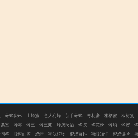
频
养蜂资讯
土蜂蜜
意大利蜂
新手养蜂
枣花蜜
柑橘蜜
椴树蜜
蜂巢蜜
蜂毒
蜂王
蜂王浆
蜂病防治
蜂胶
蜂花粉
蜂蛹
蜂蜜
蜜问答
蜂蜜面膜
蜂蜡
蜜源植物
蜜蜂百科
蜜蜂知识
蜜蜂讲堂