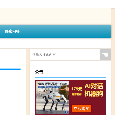
蜂蜜问答
☚
公告