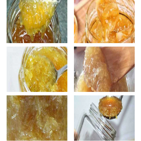
哪些正确的做法？
何正确饮用？
罐装蜂蜜柚子茶胖吗-蜂蜜柚子
在家怎样做蜂蜜柚子茶-喝蜂蜜
茶喝了会发胖吗？
柚子茶有哪些禁忌？
自制蜂蜜柚子茶-蜂蜜柚子茶最
在家怎样做蜂蜜柚子茶-蜂蜜柚
容易做什么？
子茶可以解酒吗？