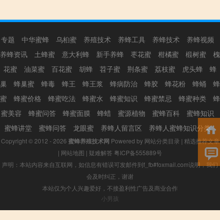
专题
中华蜜蜂
乌桕蜜
养殖技术
养蜂工具
养蜂技术
养蜂视频
养蜂资讯
土蜂蜜
意大利蜂
新手养蜂
枣花蜜
柑橘蜜
椴树蜜
槐
花蜜
油菜蜜
百花蜜
胡蜂
苕子蜜
荆条蜜
荔枝蜜
虎头蜂
蜂
巢
蜂巢蜜
蜂毒
蜂王
蜂王浆
蜂病防治
蜂胶
蜂花粉
蜂蛹
蜂
蜜
蜂蜜价格
蜂蜜吃法
蜂蜜水
蜂蜜知识
蜂蜜禁忌
蜂蜜种类
蜂
蜜美容
蜂蜜问答
蜂蜜面膜
蜂蜡
蜜源植物
蜜蜂百科
蜜蜂知识
蜜蜂讲堂
蜜蜂问答
龙眼蜜
养蜂人留言区
养蜂人蜜蜂知识分类
Copyright © 2012 - 2026
蜜蜂养殖技术网
Powered by
网站分类目录
|
精选推荐文章
|
网站地图
|
疑难解答
粤ICP备555889号
声明：本站内容来自互联网，如信息有错误可发邮件到f_fb#foxmail.com说明，我们
会及时纠正，谢谢
本站仅为个人兴趣爱好，不接盈利性广告及商业合作
小男孩