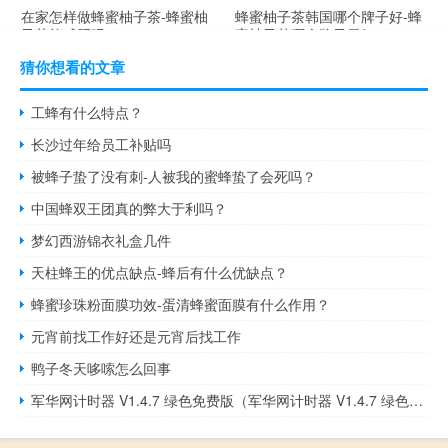
在家怎样做蜂蜜柚子茶-蜂蜜柚
蜂蜜柚子茶韩国哪个牌子好-蜂
子茶能减肥吗？
蜜柚子茶哪个牌子最好？
猜你想看的文章
工蜂有什么特点？
长沙过年给员工补贴吗
被蜂子蛰了没有刺-人被我的蜜蜂蛰了会死吗？
中国蜂双王团真的弊大于利吗？
梦幻西游锦衣礼盒几件
天柱蜂王的优点缺点-蜂后有什么优缺点？
蜂蜜珍珠粉面膜功效-蛋清蜂蜜面膜有什么作用？
元宵前找工作好还是元宵后找工作
鸭子冬天哆嗦怎么回事
军华网计时器 V1.4.7 绿色免费版（军华网计时器 V1.4.7 绿色免费版功能简介）