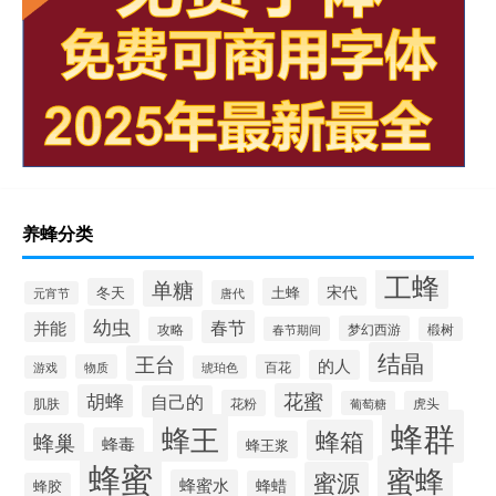
养蜂分类
工蜂
单糖
宋代
冬天
土蜂
唐代
元宵节
幼虫
春节
并能
梦幻西游
攻略
春节期间
椴树
结晶
王台
的人
物质
百花
游戏
琥珀色
花蜜
胡蜂
自己的
花粉
肌肤
葡萄糖
虎头
蜂群
蜂王
蜂箱
蜂巢
蜂毒
蜂王浆
蜂蜜
蜜蜂
蜜源
蜂蜜水
蜂蜡
蜂胶