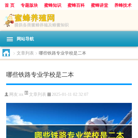
首 页
专题版块
蜜蜂知识
蜜蜂百科
蜜蜂讲堂
养蜂技术
中华蜜蜂
蜂蜜
胡蜂
蜂蜜知识
蜂蜜问答
网站导航
>
文章列表
>
哪些铁路专业学校是二本
哪些铁路专业学校是二本
文章列表
网友:
nx
2025-01-11 02:32:07