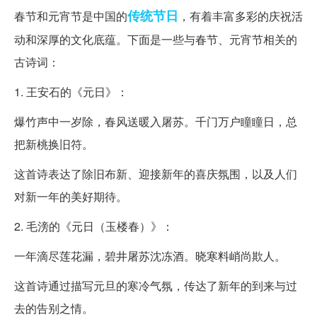
传统节日
春节和元宵节是中国的
，有着丰富多彩的庆祝活
动和深厚的文化底蕴。下面是一些与春节、元宵节相关的
古诗词：
1. 王安石的《元日》：
爆竹声中一岁除，春风送暖入屠苏。千门万户瞳瞳日，总
把新桃换旧符。
这首诗表达了除旧布新、迎接新年的喜庆氛围，以及人们
对新一年的美好期待。
2. 毛滂的《元日（玉楼春）》：
一年滴尽莲花漏，碧井屠苏沈冻酒。晓寒料峭尚欺人。
这首诗通过描写元旦的寒冷气氛，传达了新年的到来与过
去的告别之情。