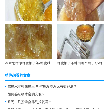
自制蜂蜜柚子茶-蜂蜜柚子茶最
在家怎样做蜂蜜柚子茶-蜂蜜柚
容易做什么？
子茶可以解酒吗？
在家怎样做蜂蜜柚子茶-蜂蜜柚
蜂蜜柚子茶韩国哪个牌子好-蜂
子茶能减肥吗？
蜜柚子茶哪个牌子最好？
猜你想看的文章
招蜂水能招来蜂王吗-蜜蜂发烧怎么有效解决？
如何鉴别枥木蜜的真假？
杀死一只蜜蜂会得到报复吗？