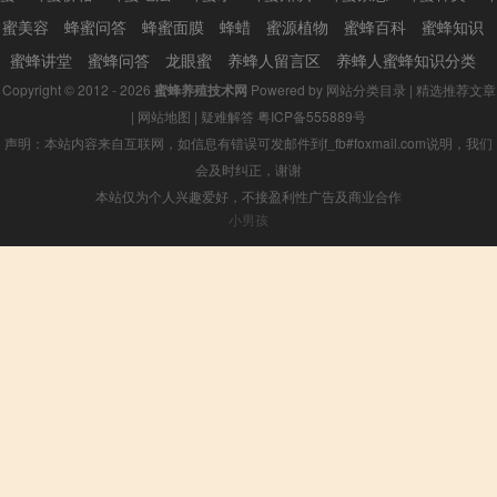
蜜美容
蜂蜜问答
蜂蜜面膜
蜂蜡
蜜源植物
蜜蜂百科
蜜蜂知识
蜜蜂讲堂
蜜蜂问答
龙眼蜜
养蜂人留言区
养蜂人蜜蜂知识分类
Copyright © 2012 - 2026
蜜蜂养殖技术网
Powered by
网站分类目录
|
精选推荐文章
|
网站地图
|
疑难解答
粤ICP备555889号
声明：本站内容来自互联网，如信息有错误可发邮件到f_fb#foxmail.com说明，我们
会及时纠正，谢谢
本站仅为个人兴趣爱好，不接盈利性广告及商业合作
小男孩