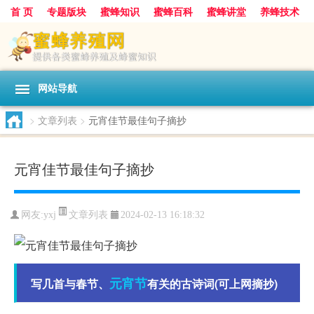
首 页
专题版块
蜜蜂知识
蜜蜂百科
蜜蜂讲堂
养蜂技术
中华蜜蜂
蜂蜜
胡蜂
蜂蜜知识
蜂蜜问答
网站导航
>
文章列表
>
元宵佳节最佳句子摘抄
元宵佳节最佳句子摘抄
文章列表
网友:
yxj
2024-02-13 16:18:32
元宵节
写几首与春节、
有关的古诗词(可上网摘抄)