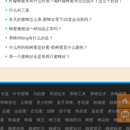
柠檬蜂蜜水有什么作用？喝柠檬蜂蜜水往往脱不了这五个好处！
什么叫三基
冬天的蜜蜂怎么养-蜜蜂在零下20度会冻死吗？
蜂蜜像猪油一样结晶正常吗？
养蜂对king有什么好处？
什么样的椴树蜜是好蜜-椴树蜜是什么颜色？
养一只蜜蜂好还是养两只蜜蜂好？
专题
中华蜜蜂
乌桕蜜
养殖技术
养蜂工具
养蜂技术
养蜂视频
养蜂资讯
土蜂蜜
意大利蜂
新手养蜂
枣花蜜
柑橘蜜
椴树蜜
槐
花蜜
油菜蜜
百花蜜
胡蜂
苕子蜜
荆条蜜
荔枝蜜
虎头蜂
蜂
巢
蜂巢蜜
蜂毒
蜂王
蜂王浆
蜂病防治
蜂胶
蜂花粉
蜂蛹
蜂
蜜
蜂蜜价格
蜂蜜吃法
蜂蜜水
蜂蜜知识
蜂蜜禁忌
蜂蜜种类
蜂