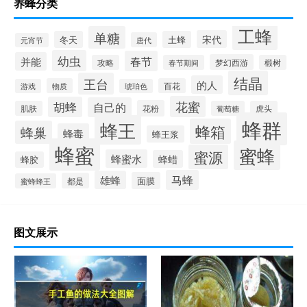
养蜂分类
工蜂
单糖
宋代
冬天
土蜂
唐代
元宵节
幼虫
春节
并能
梦幻西游
攻略
春节期间
椴树
结晶
王台
的人
物质
百花
游戏
琥珀色
花蜜
胡蜂
自己的
花粉
肌肤
葡萄糖
虎头
蜂群
蜂王
蜂箱
蜂巢
蜂毒
蜂王浆
蜂蜜
蜜蜂
蜜源
蜂蜜水
蜂蜡
蜂胶
马蜂
雄蜂
面膜
都是
蜜蜂蜂王
图文展示