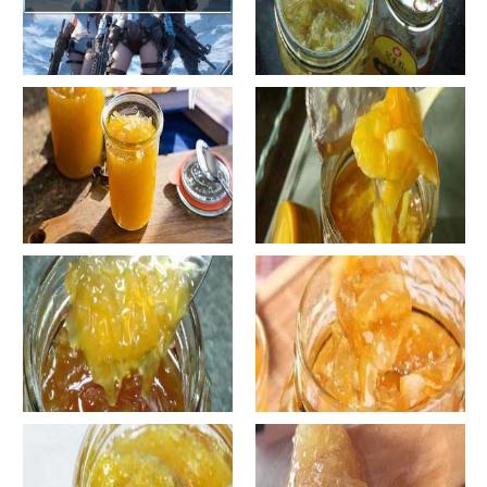
手工鱼的做法大全图解
蜂蜜柚子茶的正确做法-蜂蜜柚
子茶的浸泡方法有哪些？
自制蜂蜜柚子茶-蜂蜜柚子茶有
自制蜂蜜柚子茶-蜂蜜柚子茶如
哪些正确的做法？
何正确饮用？
罐装蜂蜜柚子茶胖吗-蜂蜜柚子
在家怎样做蜂蜜柚子茶-喝蜂蜜
茶喝了会发胖吗？
柚子茶有哪些禁忌？