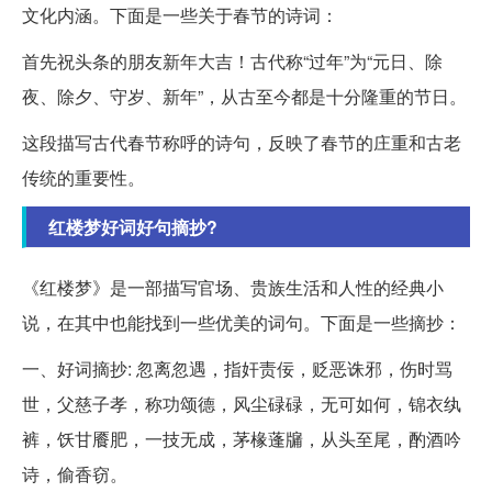
文化内涵。下面是一些关于春节的诗词：
首先祝头条的朋友新年大吉！古代称“过年”为“元日、除
夜、除夕、守岁、新年”，从古至今都是十分隆重的节日。
这段描写古代春节称呼的诗句，反映了春节的庄重和古老
传统的重要性。
红楼梦好词好句摘抄?
《红楼梦》是一部描写官场、贵族生活和人性的经典小
说，在其中也能找到一些优美的词句。下面是一些摘抄：
一、好词摘抄: 忽离忽遇，指奸责佞，贬恶诛邪，伤时骂
世，父慈子孝，称功颂德，风尘碌碌，无可如何，锦衣纨
裤，饫甘餍肥，一技无成，茅椽蓬牖，从头至尾，酌酒吟
诗，偷香窃。