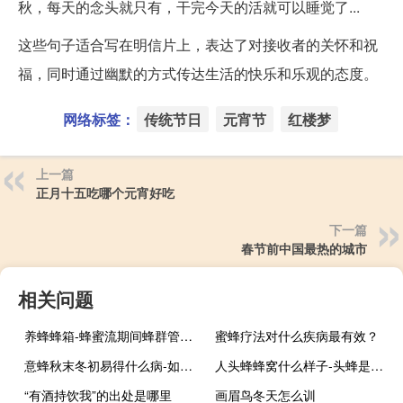
秋，每天的念头就只有，干完今天的活就可以睡觉了...
这些句子适合写在明信片上，表达了对接收者的关怀和祝
福，同时通过幽默的方式传达生活的快乐和乐观的态度。
网络标签：
传统节日
元宵节
红楼梦
上一篇
正月十五吃哪个元宵好吃
下一篇
春节前中国最热的城市
相关问题
养蜂蜂箱-蜂蜜流期间蜂群管理的要点是什么？
蜜蜂疗法对什么疾病最有效？
意蜂秋末冬初易得什么病-如何看待意大利蜜蜂黑蜂病？
人头蜂蜂窝什么样子-头蜂是什么蜜蜂？
“有酒持饮我”的出处是哪里
画眉鸟冬天怎么训