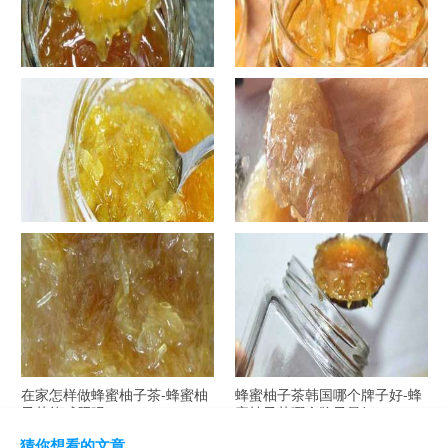
罐装蜂蜜柚子茶胖吗-蜂蜜柚子
在家怎样做蜂蜜柚子茶-喝蜂蜜
茶喝了会发胖吗？
柚子茶有哪些禁忌？
自制蜂蜜柚子茶-蜂蜜柚子茶最
在家怎样做蜂蜜柚子茶-蜂蜜柚
容易做什么？
子茶可以解酒吗？
在家怎样做蜂蜜柚子茶-蜂蜜柚
蜂蜜柚子茶韩国哪个牌子好-蜂
子茶能减肥吗？
蜜柚子茶哪个牌子最好？
猜你想看的文章