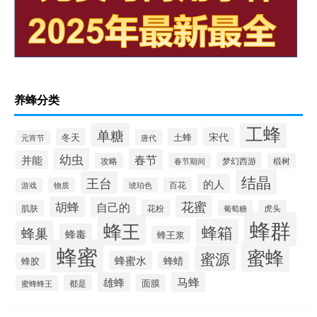
养蜂分类
工蜂
单糖
宋代
冬天
土蜂
唐代
元宵节
幼虫
春节
并能
梦幻西游
攻略
春节期间
椴树
结晶
王台
的人
物质
百花
游戏
琥珀色
花蜜
胡蜂
自己的
花粉
肌肤
葡萄糖
虎头
蜂群
蜂王
蜂箱
蜂巢
蜂毒
蜂王浆
蜂蜜
蜜蜂
蜜源
蜂蜜水
蜂蜡
蜂胶
马蜂
雄蜂
面膜
都是
蜜蜂蜂王