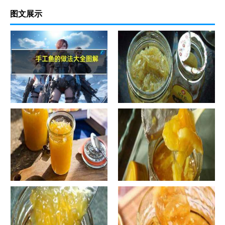
图文展示
手工鱼的做法大全图解
蜂蜜柚子茶的正确做法-蜂蜜柚
子茶的浸泡方法有哪些？
自制蜂蜜柚子茶-蜂蜜柚子茶有
自制蜂蜜柚子茶-蜂蜜柚子茶如
哪些正确的做法？
何正确饮用？