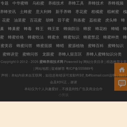
专题
中华蜜蜂
乌桕蜜
养殖技术
养蜂工具
养蜂技术
养蜂视频
养蜂资讯
土蜂蜜
意大利蜂
新手养蜂
枣花蜜
柑橘蜜
椴树蜜
槐
花蜜
油菜蜜
百花蜜
胡蜂
苕子蜜
荆条蜜
荔枝蜜
虎头蜂
蜂
巢
蜂巢蜜
蜂毒
蜂王
蜂王浆
蜂病防治
蜂胶
蜂花粉
蜂蛹
蜂
蜜
蜂蜜价格
蜂蜜吃法
蜂蜜水
蜂蜜知识
蜂蜜禁忌
蜂蜜种类
蜂
蜜美容
蜂蜜问答
蜂蜜面膜
蜂蜡
蜜源植物
蜜蜂百科
蜜蜂知识
蜜蜂讲堂
蜜蜂问答
龙眼蜜
养蜂人留言区
养蜂人蜜蜂知识分类
Copyright © 2012 - 2026
蜜蜂养殖技术网
Powered by
网站分类目录
|
精选推荐文章
|
网站地图
|
疑难解答
粤ICP备555889号
声明：本站内容来自互联网，如信息有错误可发邮件到f_fb#foxmail.com说明，我们
会及时纠正，谢谢
本站仅为个人兴趣爱好，不接盈利性广告及商业合作
小男孩