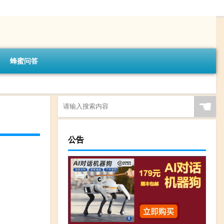
蜂蜜问答
☚
公告