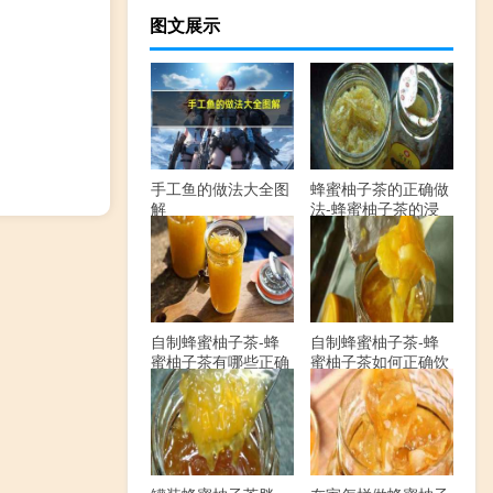
图文展示
手工鱼的做法大全图
蜂蜜柚子茶的正确做
解
法-蜂蜜柚子茶的浸
泡方法有哪些？
自制蜂蜜柚子茶-蜂
自制蜂蜜柚子茶-蜂
蜜柚子茶有哪些正确
蜜柚子茶如何正确饮
的做法？
用？