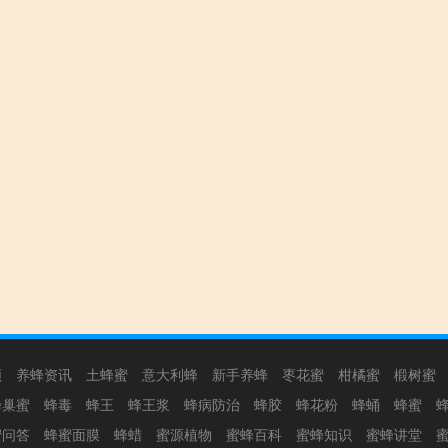
频
养蜂资讯
土蜂蜜
意大利蜂
新手养蜂
枣花蜜
柑橘蜜
椴树蜜
蜂巢蜜
蜂毒
蜂王
蜂王浆
蜂病防治
蜂胶
蜂花粉
蜂蛹
蜂蜜
蜜问答
蜂蜜面膜
蜂蜡
蜜源植物
蜜蜂百科
蜜蜂知识
蜜蜂讲堂