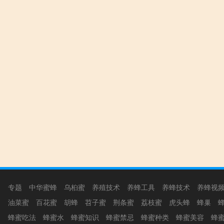
专题
中华蜜蜂
乌桕蜜
养殖技术
养蜂工具
养蜂技术
养蜂视
油菜蜜
百花蜜
胡蜂
苕子蜜
荆条蜜
荔枝蜜
虎头蜂
蜂巢
蜂蜜吃法
蜂蜜水
蜂蜜知识
蜂蜜禁忌
蜂蜜种类
蜂蜜美容
蜂