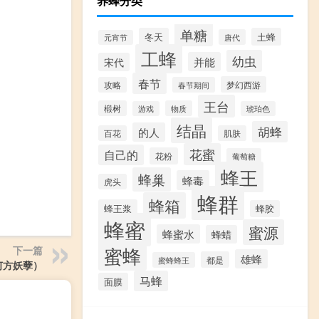
养蜂分类
单糖
冬天
土蜂
唐代
元宵节
工蜂
幼虫
并能
宋代
春节
梦幻西游
攻略
春节期间
王台
椴树
物质
游戏
琥珀色
结晶
胡蜂
的人
百花
肌肤
花蜜
自己的
花粉
葡萄糖
蜂王
蜂巢
蜂毒
虎头
蜂群
蜂箱
蜂王浆
蜂胶
蜂蜜
蜜源
蜂蜜水
蜂蜡
蜜蜂
下一篇
雄蜂
都是
蜜蜂蜂王
何方妖孽）
马蜂
面膜