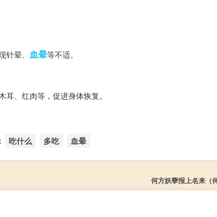
血晕
现针晕、
等不适。
木耳、红肉等，促进身体恢复。
：
吃什么
多吃
血晕
何方妖孽报上名来（