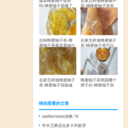
罐装蜂蜜柚子茶胖
在家怎样做蜂蜜柚子
吗-蜂蜜柚子茶喝了
茶-喝蜂蜜柚子茶有
会发胖吗？
哪些禁忌？
自制蜂蜜柚子茶-蜂
在家怎样做蜂蜜柚子
蜜柚子茶最容易做什
茶-蜂蜜柚子茶可以
么？
解酒吗？
在家怎样做蜂蜜柚子
蜂蜜柚子茶韩国哪个
茶-蜂蜜柚子茶能减
牌子好-蜂蜜柚子茶
肥吗？
哪个牌子最好？
猜你想看的文章
castlecreeps攻略 76
华夫卫裤适合多大年龄穿