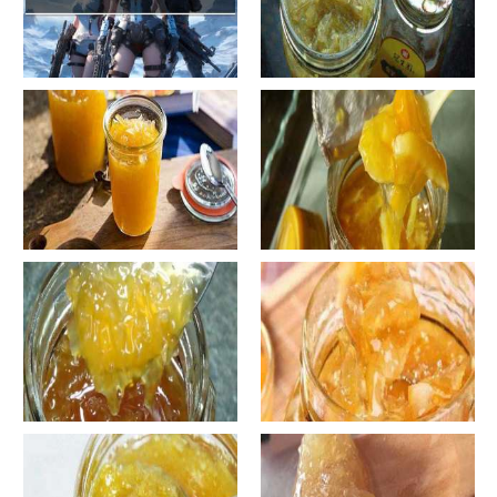
手工鱼的做法大全图解
蜂蜜柚子茶的正确做法-蜂蜜柚
子茶的浸泡方法有哪些？
自制蜂蜜柚子茶-蜂蜜柚子茶有
自制蜂蜜柚子茶-蜂蜜柚子茶如
哪些正确的做法？
何正确饮用？
罐装蜂蜜柚子茶胖吗-蜂蜜柚子
在家怎样做蜂蜜柚子茶-喝蜂蜜
茶喝了会发胖吗？
柚子茶有哪些禁忌？