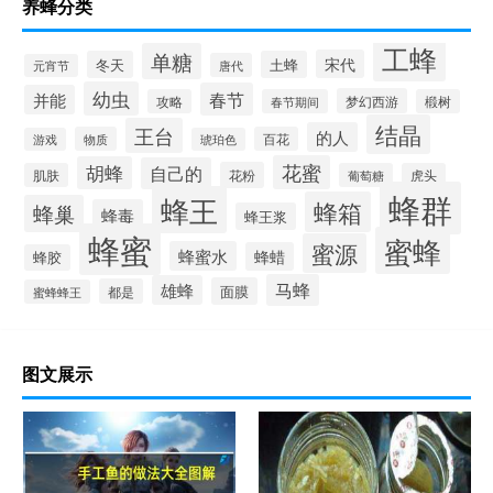
养蜂分类
工蜂
单糖
宋代
冬天
土蜂
唐代
元宵节
幼虫
春节
并能
梦幻西游
攻略
春节期间
椴树
结晶
王台
的人
物质
百花
游戏
琥珀色
花蜜
胡蜂
自己的
花粉
肌肤
葡萄糖
虎头
蜂群
蜂王
蜂箱
蜂巢
蜂毒
蜂王浆
蜂蜜
蜜蜂
蜜源
蜂蜜水
蜂蜡
蜂胶
马蜂
雄蜂
面膜
都是
蜜蜂蜂王
图文展示