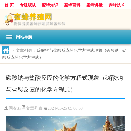
首 页
专题版块
蜜蜂知识
蜜蜂百科
蜜蜂讲堂
养蜂技术
中华蜜蜂
蜂蜜
胡蜂
蜂蜜知识
蜂蜜问答
网站导航
>
文章列表
>
碳酸钠与盐酸反应的化学方程式现象（碳酸钠与盐
酸反应的化学方程式）
碳酸钠与盐酸反应的化学方程式现象（碳酸钠
与盐酸反应的化学方程式）
文章列表
网友:
ts
2024-03-26 05:06:59