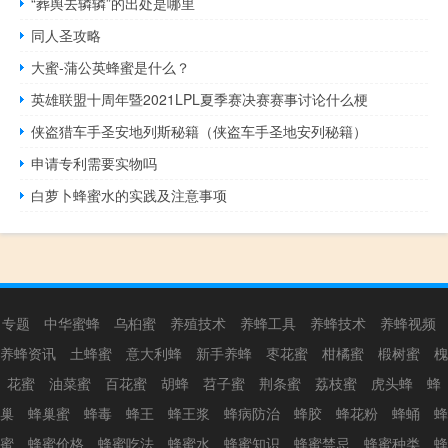
“葬舆去辚辚”的出处是哪里
同人圣攻略
大蜜-蒲公英蜂蜜是什么？
英雄联盟十周年暨2021LPL夏季赛决赛赛事讨论什么梗
侠盗猎车手圣安地列斯秘籍（侠盗车手圣地安列秘籍）
申请专利需要实物吗
白萝卜蜂蜜水的实践及注意事项
专题
中华蜜蜂
乌桕蜜
养殖技术
养蜂工具
养蜂技术
养蜂视频
养蜂资讯
土蜂蜜
意大利蜂
新手养蜂
枣花蜜
柑橘蜜
椴树蜜
槐
花蜜
油菜蜜
百花蜜
胡蜂
苕子蜜
荆条蜜
荔枝蜜
虎头蜂
蜂
巢
蜂巢蜜
蜂毒
蜂王
蜂王浆
蜂病防治
蜂胶
蜂花粉
蜂蛹
蜂
蜜
蜂蜜价格
蜂蜜吃法
蜂蜜水
蜂蜜知识
蜂蜜禁忌
蜂蜜种类
蜂