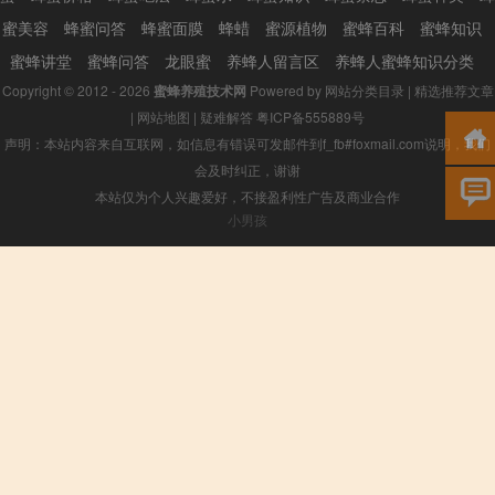
蜜美容
蜂蜜问答
蜂蜜面膜
蜂蜡
蜜源植物
蜜蜂百科
蜜蜂知识
蜜蜂讲堂
蜜蜂问答
龙眼蜜
养蜂人留言区
养蜂人蜜蜂知识分类
Copyright © 2012 - 2026
蜜蜂养殖技术网
Powered by
网站分类目录
|
精选推荐文章
|
网站地图
|
疑难解答
粤ICP备555889号
声明：本站内容来自互联网，如信息有错误可发邮件到f_fb#foxmail.com说明，我们
会及时纠正，谢谢
本站仅为个人兴趣爱好，不接盈利性广告及商业合作
小男孩