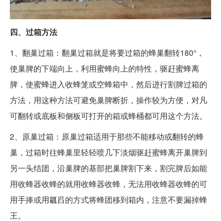
四、过箱方法
1、翻巢过箱：翻巢过箱就是将要过箱的蜂巢翻转180°，
使巢脾的下端向上，利用蜜蜂向上的特性，驱赶蜜蜂离
脾，使蜜蜂进入收蜂笼或空蜂箱中，然后进行割脾过箱的
方法，用这种方法可避免巢脾断折，操作较为方便，对凡
可翻转或底板和侧板可打开的箱或蜂桶都可用这个方法。
2、原巢过箱：原巢过箱适用于那些不能移动或翻转的蜂
巢，过箱时往蜂巢里轻轻喷几下淡烟驱赶蜜蜂离开巢脾到
另一头结团，沿巢脾的基部把巢脾割下来，割完脾后如能
用收蜂器收蜂的就用收蜂器收蜂，无法用收蜂器收蜂的可
用手捧或用瓤舀的方式将蜂团移到箱内，注意不要漏掉蜂
王。