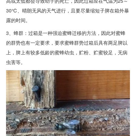
高或太低都会导致幼子的死亡，因此过箱应在气温为25～
30℃、晴朗无风的天气进行，且要尽量缩短子脾在箱外暴
露的时间。
3、蜂群：过箱是一种强迫蜜蜂迁移的方法，因此对蜜蜂
的群势也有一定要求，要求蜜蜂群势过箱后具有两足脾以
上，脾上有较多低龄的蜜蜂幼虫，贮粉、贮蜜较足，无病
虫害等。