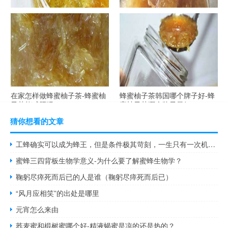
自制蜂蜜柚子茶-蜂蜜柚子茶最
在家怎样做蜂蜜柚子茶-蜂蜜柚
容易做什么？
子茶可以解酒吗？
在家怎样做蜂蜜柚子茶-蜂蜜柚
蜂蜜柚子茶韩国哪个牌子好-蜂
子茶能减肥吗？
蜜柚子茶哪个牌子最好？
猜你想看的文章
工蜂确实可以成为蜂王，但是条件极其苛刻，一生只有一次机会！
蜜蜂三四背板生物学意义-为什么要了解蜜蜂生物学？
鞠躬尽瘁死而后已的人是谁（鞠躬尽瘁死而后已）
“风月应相笑”的出处是哪里
元宵怎么来由
荞麦蜜和椴树蜜哪个好-精液蝎蜜是凉的还是热的？