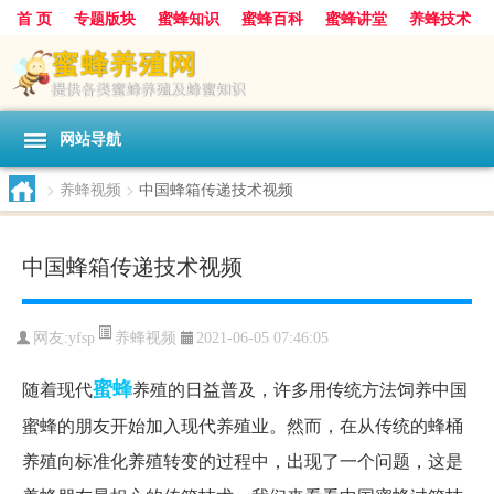
首 页
专题版块
蜜蜂知识
蜜蜂百科
蜜蜂讲堂
养蜂技术
中华蜜蜂
蜂蜜
胡蜂
蜂蜜知识
蜂蜜问答
网站导航
>
养蜂视频
>
中国蜂箱传递技术视频
中国蜂箱传递技术视频
养蜂视频
网友:
yfsp
2021-06-05 07:46:05
蜜蜂
随着现代
养殖的日益普及，许多用传统方法饲养中国
蜜蜂的朋友开始加入现代养殖业。然而，在从传统的蜂桶
养殖向标准化养殖转变的过程中，出现了一个问题，这是