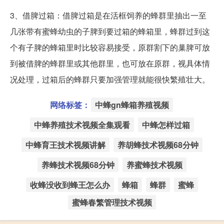
3、借脾过箱：借脾过箱是在活框饲养的蜂群里抽出一至
几张带有蜜蜂幼虫的子脾到要过箱的蜂箱里，蜂群过到这
个有子脾的蜂箱里时比较容易接受，原群割下的巢脾可放
到被借脾的蜂群里或其他群里，也可放在原群，视具体情
况处理，过箱后的蜂群只要加强管理就能很快繁殖壮大。
网络标签：
中蜂gn蜂箱养殖视频
中蜂养殖技术视频全集观看
中蜂怎样过箱
中蜂育王技术视频讲解
养胡蜂技术视频68分钟
养蜂技术视频68分钟
养蜜蜂技术视频
收蜂没收到蜂王怎么办
蜂箱
蜂群
蜜蜂
蜜蜂春繁管理技术视频