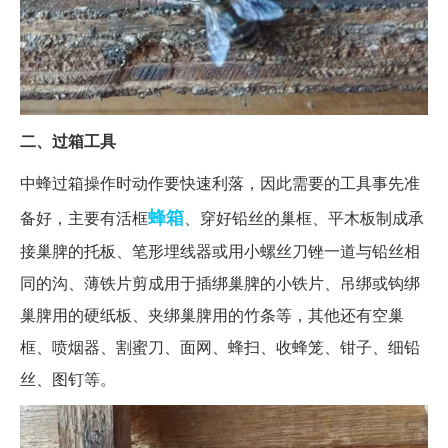
二、过箱工具
中蜂过箱操作时动作要快速利落，因此需要的工具事先准
蜂箱
备好，主要有活框
、穿好铅丝的巢框、平木板制成承
接巢脾的托板、笔形埋线器或用小螺丝刀锉一道与铅丝相
同的沟、薄铁片剪成用于插绑巢脾的小铁片、吊绑或钩绑
巢脾用的硬纸板、夹绑巢脾用的竹条等，其他还有空巢
框、喷烟器、割蜜刀、面网、蜂扫、收蜂笼、钳子、细铅
丝、图钉等。