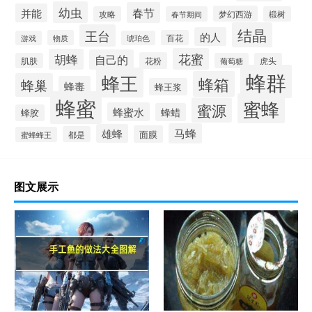
幼虫
春节
并能
梦幻西游
攻略
春节期间
椴树
结晶
王台
的人
物质
百花
游戏
琥珀色
花蜜
胡蜂
自己的
花粉
肌肤
葡萄糖
虎头
蜂群
蜂王
蜂箱
蜂巢
蜂毒
蜂王浆
蜂蜜
蜜蜂
蜜源
蜂蜜水
蜂蜡
蜂胶
马蜂
雄蜂
面膜
都是
蜜蜂蜂王
图文展示