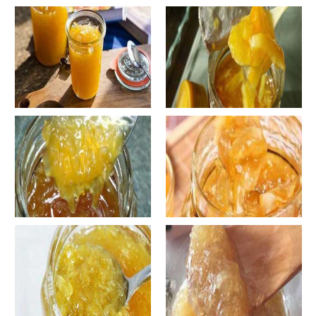
手工鱼的做法大全图解
蜂蜜柚子茶的正确做法-蜂蜜柚
子茶的浸泡方法有哪些？
自制蜂蜜柚子茶-蜂蜜柚子茶有
自制蜂蜜柚子茶-蜂蜜柚子茶如
哪些正确的做法？
何正确饮用？
罐装蜂蜜柚子茶胖吗-蜂蜜柚子
在家怎样做蜂蜜柚子茶-喝蜂蜜
茶喝了会发胖吗？
柚子茶有哪些禁忌？