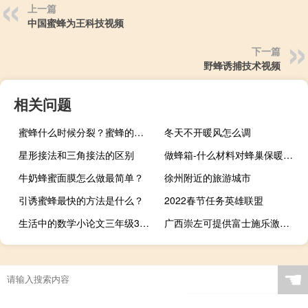
上一篇
中国蜜蜂为王科技视频
下一篇
野蜂诱捕技术视频
相关问题
蜜蜂什么时候分裂？蜜蜂的这些行为已经告诉你划分蜜蜂的大概时间了！
冬天不开暖风怎么调
星形接法和三角接法的区别
做蜂箱-什么材料对蜂巢保暖有好处？
牛奶蜂蜜面膜怎么做最简单？
徐州附近的旅游城市
引诱蜜蜂最快的方法是什么？
2022春节任务英雄联盟
生活中的数学小论文三年级300字（生活中的数学小论文）
广西崇左可提供富士施乐激光打印机维修服务地址在哪
☚