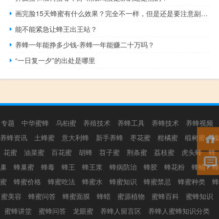
画完脸15天蜂蜜有什么效果？完全不一样，但是还是要注意副作用！
能不能紧急让蜂王出王站？
养蜂一年能挣多少钱-养蜂一年能赚二十万吗？
“一日复一夕”的出处是哪里
专题
中华蜜蜂
乌桕蜜
养殖技术
养蜂工具
养蜂技术
养蜂视频
养蜂资讯
土蜂蜜
意大利蜂
新手养蜂
枣花蜜
柑橘蜜
椴树蜜
槐
花蜜
油菜蜜
百花蜜
胡蜂
苕子蜜
荆条蜜
荔枝蜜
虎头蜂
蜂
巢
蜂巢蜜
蜂毒
蜂王
蜂王浆
蜂病防治
蜂胶
蜂花粉
蜂蛹
蜂
蜜
蜂蜜价格
蜂蜜吃法
蜂蜜水
蜂蜜知识
蜂蜜禁忌
蜂蜜种类
蜂
蜜美容
蜂蜜问答
蜂蜜面膜
蜂蜡
蜜源植物
蜜蜂百科
蜜蜂知识
蜜蜂讲堂
蜜蜂问答
龙眼蜜
养蜂人留言区
养蜂人蜜蜂知识分类