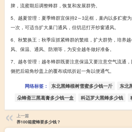
脾，流蜜期后调整蜂群，恢复和发展群势。
5、越夏管理：夏季蜂群宜保持2～3足框，巢内以多贮蜜
一次，可适当扩大巢门通风，但切忌打开纱窗通风。
6、秋繁换王：秋季应抓紧蜂群的繁殖，扩大群势，培养
风、保温、通风、防潮等，为安全越冬做好准备。
7、越冬管理：越冬蜂群既要注意保温又要注意空气流通
侧把后箱角纱盖上的覆布或纸折起一角以便通气。
网络标签：
东北黑蜂椴树雪蜜多少钱一斤
东北
朵蜂斋三黑葛膏多少钱一盒
科迈罗大黑蜂多少钱
上一篇
养100箱蜜蜂要多少钱？