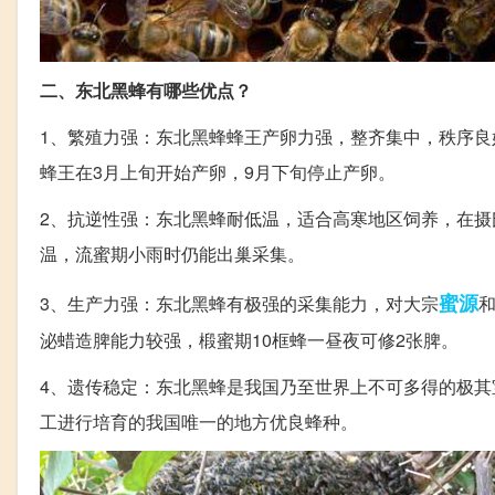
二、东北黑蜂有哪些优点？
1、繁殖力强：东北黑蜂蜂王产卵力强，整齐集中，秩序良
蜂王在3月上旬开始产卵，9月下旬停止产卵。
2、抗逆性强：东北黑蜂耐低温，适合高寒地区饲养，在
温，流蜜期小雨时仍能出巢采集。
蜜源
3、生产力强：东北黑蜂有极强的采集能力，对大宗
泌蜡造脾能力较强，椴蜜期10框蜂一昼夜可修2张脾。
4、遗传稳定：东北黑蜂是我国乃至世界上不可多得的极
工进行培育的我国唯一的地方优良蜂种。