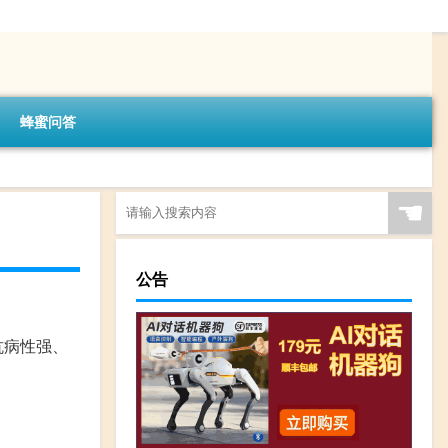
蜂蜜问答
☚
公告
抗病性强、