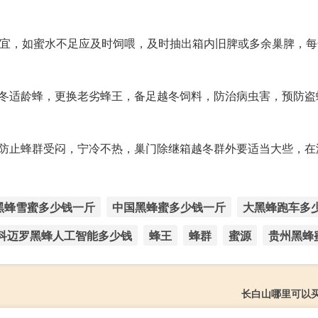
为宜，如蜜水不足应及时饲喂，及时抽出箱内旧脾或多余巢脾，
越冬适龄蜂，更换老劣蜂王，备足越冬饲料，防治病虫害，预防盗
，防止蜂群受闷，宁冷不热，巢门除继箱越冬群外要适当大些，在
黑蜂雪蜜多少钱一斤
中国黑蜂蜜多少钱一斤
大黑蜂跑车多
科迈罗黑蜂人工智能多少钱
蜂王
蜂群
蜜源
贵州黑蜂
长白山哪里可以