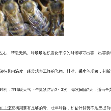
0℃左右、晴暖无风、蜂场场地积雪化干净的时候即可出窖，出窖前
和保持巢内温度，经常观察工蜂的飞翔、排泄、采水等现象，判断
时机，在晴暖天气上午抓紧防治2～3次，每次间隔7天，适当舍
在主流蜜初期要有足够的青、壮年蜂群，如估计群势不足应提前