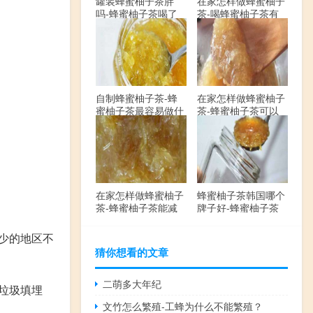
罐装蜂蜜柚子茶胖
在家怎样做蜂蜜柚子
吗-蜂蜜柚子茶喝了
茶-喝蜂蜜柚子茶有
会发胖吗？
哪些禁忌？
自制蜂蜜柚子茶-蜂
在家怎样做蜂蜜柚子
蜜柚子茶最容易做什
茶-蜂蜜柚子茶可以
么？
解酒吗？
在家怎样做蜂蜜柚子
蜂蜜柚子茶韩国哪个
茶-蜂蜜柚子茶能减
牌子好-蜂蜜柚子茶
肥吗？
哪个牌子最好？
少的地区不
猜你想看的文章
二萌多大年纪
垃圾填埋
文竹怎么繁殖-工蜂为什么不能繁殖？