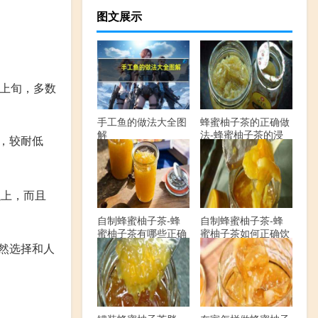
图文展示
月上旬，多数
手工鱼的做法大全图
蜂蜜柚子茶的正确做
解
法-蜂蜜柚子茶的浸
，较耐低
泡方法有哪些？
以上，而且
自制蜂蜜柚子茶-蜂
自制蜂蜜柚子茶-蜂
蜜柚子茶有哪些正确
蜜柚子茶如何正确饮
的做法？
用？
然选择和人