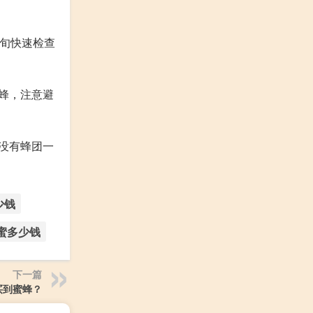
每旬快速检查
蜂，注意避
没有蜂团一
少钱
蜜多少钱
下一篇
买到蜜蜂？