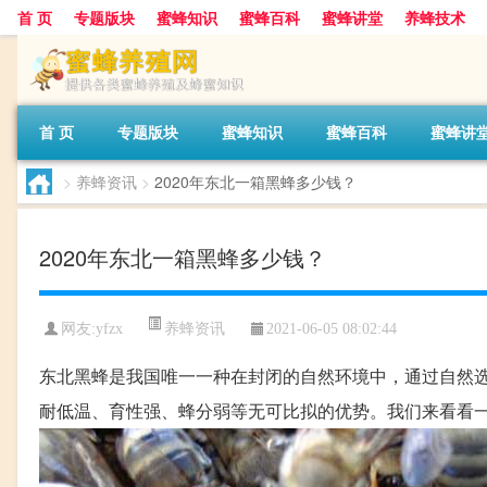
首 页
专题版块
蜜蜂知识
蜜蜂百科
蜜蜂讲堂
养蜂技术
首 页
专题版块
蜜蜂知识
蜜蜂百科
蜜蜂讲
>
养蜂资讯
>
2020年东北一箱黑蜂多少钱？
2020年东北一箱黑蜂多少钱？
养蜂资讯
网友:
yfzx
2021-06-05 08:02:44
东北黑蜂是我国唯一一种在封闭的自然环境中，通过自然
耐低温、育性强、蜂分弱等无可比拟的优势。我们来看看