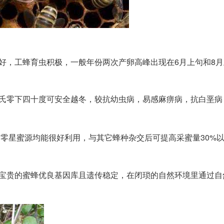
好，工蜂育虫积极，一般年份两次产卵高峰出现在6月上句和8
摄氏零下四十度可安全越冬，较抗幼虫病，易感麻痹病，抗白垩病
和零星蜜源均能很好利用，与其它蜂种杂交后可提高采蜜量30%
其宝贵的蜜蜂优良基因库且遗传稳定，在闭琐的自然环境里通过自