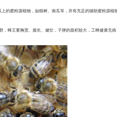
以上的蜜粉源植物，如椴树、南瓜等，并有充足的辅助蜜粉源植
蜂群，蜂王要胸宽、腹长、健壮，子脾的面积较大，工蜂健康无病