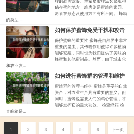
蜂的必需设备。蜂箱是蜜蜂生长繁殖和
储存蜜的地方，蜂房则是蜜蜂的家园。
两者在形态及使用方面有所不同。 蜂箱
的类型 ...
如何保护蜜蜂免受干扰和攻击
保护蜜蜂的重要性 蜜蜂是自然界中非常
重要的昆虫，其传粉作用使得许多植物
能够繁殖，同时也为我们提供了美味的
蜂蜜和其他蜜制品。然而，由于城市化
和农业发...
如何进行蜜蜂群的管理和维护
蜜蜂群的管理与维护 蜜蜂是重要的自然
资产，对农业生产具有重要的意义。但
同时，蜜蜂也需要人们的精心管理，才
能够发挥它的最大功效。 检查蜂箱 检
查蜂箱是...
1
2
3
4
5
6
下一页