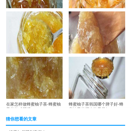
罐装蜂蜜柚子茶胖吗-蜂蜜柚子
在家怎样做蜂蜜柚子茶-喝蜂蜜
茶喝了会发胖吗？
柚子茶有哪些禁忌？
自制蜂蜜柚子茶-蜂蜜柚子茶最
在家怎样做蜂蜜柚子茶-蜂蜜柚
容易做什么？
子茶可以解酒吗？
在家怎样做蜂蜜柚子茶-蜂蜜柚
蜂蜜柚子茶韩国哪个牌子好-蜂
子茶能减肥吗？
蜜柚子茶哪个牌子最好？
猜你想看的文章