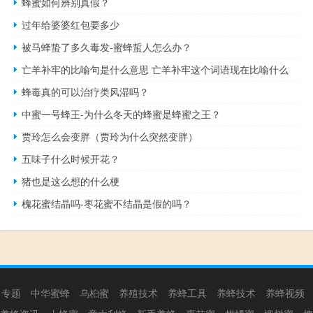
蜂蜜如何辨别真假？
过年给婆婆红包要多少
被马蜂蛰了多久毒发-蜜蜂蜇人怎么办？
亡羊补牢的比喻句是什么意思 亡羊补牢这个词语现在比喻什么
蜂毒真的可以治疗类风湿吗？
中蜜一号蜂王-为什么冬天的蜂蜜是蜂蜜之王？
贾玲怎么会变胖（贾玲为什么突然变胖）
五味子什么时候开花？
猪也是这么想的什么梗
槐花蜜结晶吗-枣花蜜不结晶是假的吗？
专题
中华蜜蜂
乌桕蜜
养殖技术
养蜂工具
养蜂技术
养蜂视频