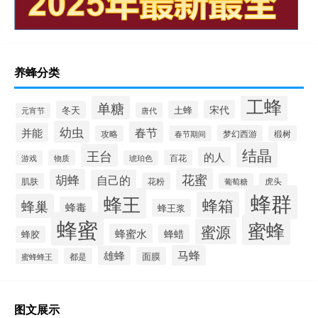
养蜂分类
工蜂
单糖
宋代
冬天
土蜂
唐代
元宵节
幼虫
春节
并能
梦幻西游
攻略
春节期间
椴树
结晶
王台
的人
物质
百花
游戏
琥珀色
花蜜
胡蜂
自己的
花粉
肌肤
葡萄糖
虎头
蜂群
蜂王
蜂箱
蜂巢
蜂毒
蜂王浆
蜂蜜
蜜蜂
蜜源
蜂蜜水
蜂蜡
蜂胶
马蜂
雄蜂
面膜
都是
蜜蜂蜂王
图文展示