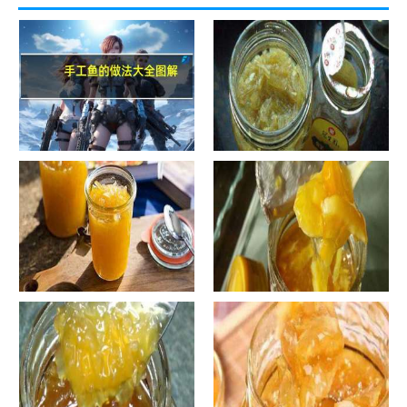
手工鱼的做法大全图解
蜂蜜柚子茶的正确做法-蜂蜜柚
子茶的浸泡方法有哪些？
自制蜂蜜柚子茶-蜂蜜柚子茶有
自制蜂蜜柚子茶-蜂蜜柚子茶如
哪些正确的做法？
何正确饮用？