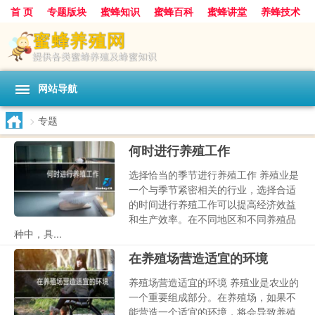
首 页
专题版块
蜜蜂知识
蜜蜂百科
蜜蜂讲堂
养蜂技术
中华蜜蜂
蜂蜜
胡蜂
蜂蜜知识
蜂蜜问答
网站导航
>
专题
何时进行养殖工作
选择恰当的季节进行养殖工作 养殖业是
一个与季节紧密相关的行业，选择合适
的时间进行养殖工作可以提高经济效益
和生产效率。在不同地区和不同养殖品
种中，具...
在养殖场营造适宜的环境
养殖场营造适宜的环境 养殖业是农业的
一个重要组成部分。在养殖场，如果不
能营造一个适宜的环境，将会导致养殖