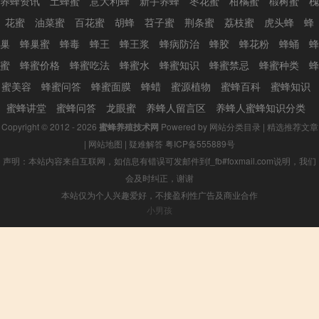
养蜂资讯
土蜂蜜
意大利蜂
新手养蜂
枣花蜜
柑橘蜜
椴树蜜
槐
花蜜
油菜蜜
百花蜜
胡蜂
苕子蜜
荆条蜜
荔枝蜜
虎头蜂
蜂
巢
蜂巢蜜
蜂毒
蜂王
蜂王浆
蜂病防治
蜂胶
蜂花粉
蜂蛹
蜂
蜜
蜂蜜价格
蜂蜜吃法
蜂蜜水
蜂蜜知识
蜂蜜禁忌
蜂蜜种类
蜂
蜜美容
蜂蜜问答
蜂蜜面膜
蜂蜡
蜜源植物
蜜蜂百科
蜜蜂知识
蜜蜂讲堂
蜜蜂问答
龙眼蜜
养蜂人留言区
养蜂人蜜蜂知识分类
Copyright © 2012 - 2026
蜜蜂养殖技术网
Powered by
网站分类目录
|
精选推荐文章
|
网站地图
|
疑难解答
粤ICP备555889号
声明：本站内容来自互联网，如信息有错误可发邮件到f_fb#foxmail.com说明，我们
会及时纠正，谢谢
本站仅为个人兴趣爱好，不接盈利性广告及商业合作
小男孩