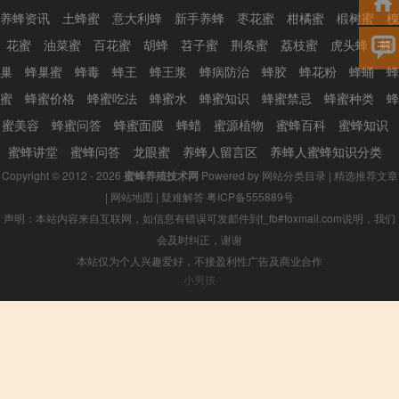
养蜂资讯
土蜂蜜
意大利蜂
新手养蜂
枣花蜜
柑橘蜜
椴树蜜
槐
花蜜
油菜蜜
百花蜜
胡蜂
苕子蜜
荆条蜜
荔枝蜜
虎头蜂
蜂
巢
蜂巢蜜
蜂毒
蜂王
蜂王浆
蜂病防治
蜂胶
蜂花粉
蜂蛹
蜂
蜜
蜂蜜价格
蜂蜜吃法
蜂蜜水
蜂蜜知识
蜂蜜禁忌
蜂蜜种类
蜂
蜜美容
蜂蜜问答
蜂蜜面膜
蜂蜡
蜜源植物
蜜蜂百科
蜜蜂知识
蜜蜂讲堂
蜜蜂问答
龙眼蜜
养蜂人留言区
养蜂人蜜蜂知识分类
Copyright © 2012 - 2026
蜜蜂养殖技术网
Powered by
网站分类目录
|
精选推荐文章
|
网站地图
|
疑难解答
粤ICP备555889号
声明：本站内容来自互联网，如信息有错误可发邮件到f_fb#foxmail.com说明，我们
会及时纠正，谢谢
本站仅为个人兴趣爱好，不接盈利性广告及商业合作
小男孩