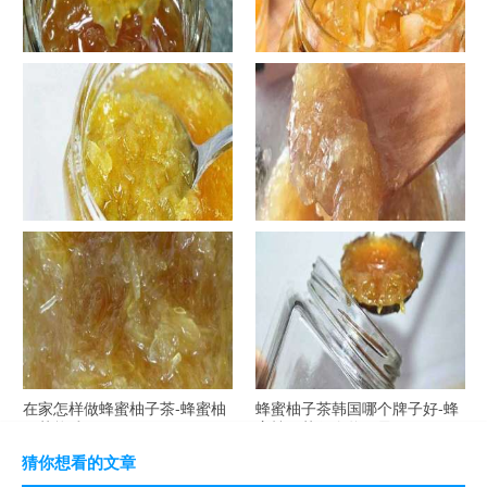
罐装蜂蜜柚子茶胖吗-蜂蜜柚子
在家怎样做蜂蜜柚子茶-喝蜂蜜
茶喝了会发胖吗？
柚子茶有哪些禁忌？
自制蜂蜜柚子茶-蜂蜜柚子茶最
在家怎样做蜂蜜柚子茶-蜂蜜柚
容易做什么？
子茶可以解酒吗？
在家怎样做蜂蜜柚子茶-蜂蜜柚
蜂蜜柚子茶韩国哪个牌子好-蜂
子茶能减肥吗？
蜜柚子茶哪个牌子最好？
猜你想看的文章