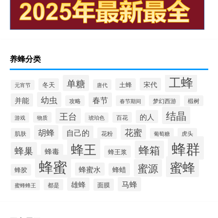
养蜂分类
工蜂
单糖
宋代
冬天
土蜂
唐代
元宵节
幼虫
春节
并能
梦幻西游
攻略
春节期间
椴树
结晶
王台
的人
物质
百花
游戏
琥珀色
花蜜
胡蜂
自己的
花粉
肌肤
葡萄糖
虎头
蜂群
蜂王
蜂箱
蜂巢
蜂毒
蜂王浆
蜂蜜
蜜蜂
蜜源
蜂蜜水
蜂蜡
蜂胶
马蜂
雄蜂
面膜
都是
蜜蜂蜂王