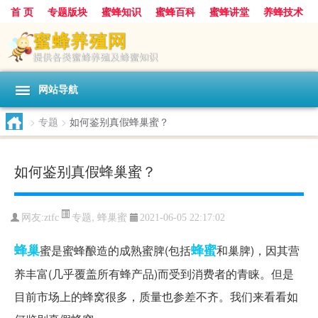
首 页
专题版块
蜜蜂知识
蜜蜂百科
蜜蜂讲堂
养蜂技术
中华蜜蜂
蜂蜜
胡蜂
蜂蜜知识
蜂蜜问答
网站导航
>
专题
>
如何鉴别真假蜂巢蜜？
如何鉴别真假蜂巢蜜？
专题
,
蜂巢蜜
网友:
ztfc
2021-06-05 22:17:02
蜂巢
蜂蜜
蜜是蜜蜂酿造的成熟蜜脾(包括
和巢脾)，因其营
养丰富(几乎覆盖所有蜂产品)而受到消费者的青睐。但是
目前市场上的蜂窝很多，质量也参差不齐。我们来看看如