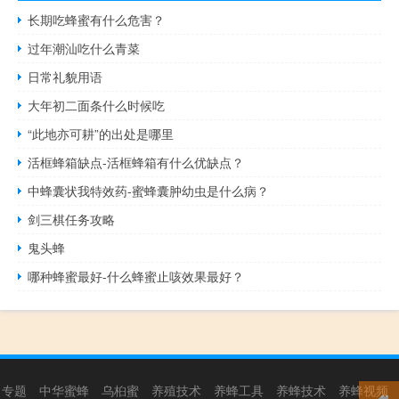
长期吃蜂蜜有什么危害？
过年潮汕吃什么青菜
日常礼貌用语
大年初二面条什么时候吃
“此地亦可耕”的出处是哪里
活框蜂箱缺点-活框蜂箱有什么优缺点？
中蜂囊状我特效药-蜜蜂囊肿幼虫是什么病？
剑三棋任务攻略
鬼头蜂
哪种蜂蜜最好-什么蜂蜜止咳效果最好？
专题
中华蜜蜂
乌桕蜜
养殖技术
养蜂工具
养蜂技术
养蜂视频