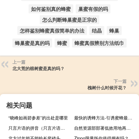
如何鉴别真的蜂蜜
巢蜜有假的吗
怎么判断蜂巢蜜是正宗的
怎样鉴别蜂蜜真假简单的办法
结晶
蜂巢
蜂巢蜜是真的吗
蜂蜜
蜂蜜真假辨别方法纸巾
上一篇
北大荒的椴树蜜是真的吗？
下一篇
槐树什么时候开花？
相关问题
“晓峰如画碧参差”的出处是哪里
最快的诱蜂方法-引诱蜜蜂最快的方法是什么？
只言片语的拼音（只言片语的拼音）
自然资源部部署低效用地再开发试点工作 决定在43个城市开展4年期试点
北方过年能不能给长辈磕头
Zippo限量版你值得拥有吗？