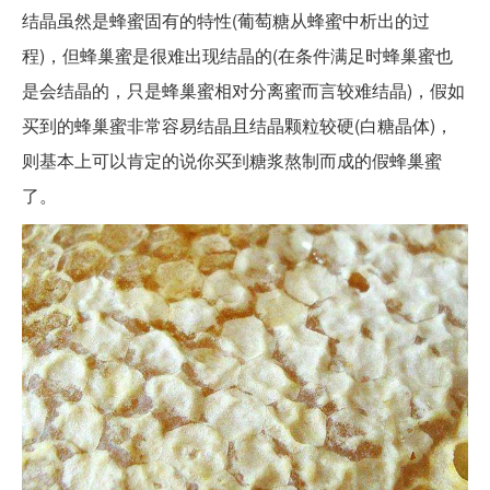
结晶虽然是蜂蜜固有的特性(葡萄糖从蜂蜜中析出的过
程)，但蜂巢蜜是很难出现结晶的(在条件满足时蜂巢蜜也
是会结晶的，只是蜂巢蜜相对分离蜜而言较难结晶)，假如
买到的蜂巢蜜非常容易结晶且结晶颗粒较硬(白糖晶体)，
则基本上可以肯定的说你买到糖浆熬制而成的假蜂巢蜜
了。