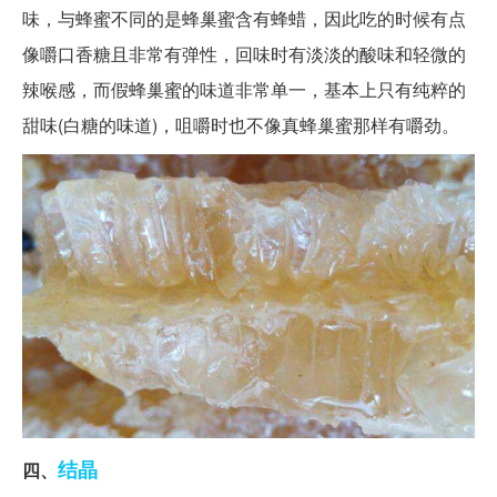
味，与蜂蜜不同的是蜂巢蜜含有蜂蜡，因此吃的时候有点
像嚼口香糖且非常有弹性，回味时有淡淡的酸味和轻微的
辣喉感，而假蜂巢蜜的味道非常单一，基本上只有纯粹的
甜味(白糖的味道)，咀嚼时也不像真蜂巢蜜那样有嚼劲。
结晶
四、