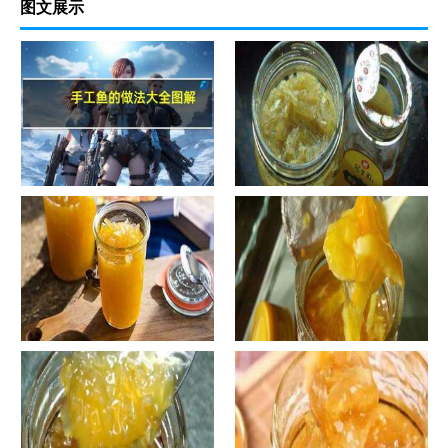
图文展示
手工鱼的做法大全图解
蜂蜜柚子茶的正确做法-蜂蜜柚
子茶的浸泡方法有哪些？
自制蜂蜜柚子茶-蜂蜜柚子茶有
自制蜂蜜柚子茶-蜂蜜柚子茶如
哪些正确的做法？
何正确饮用？