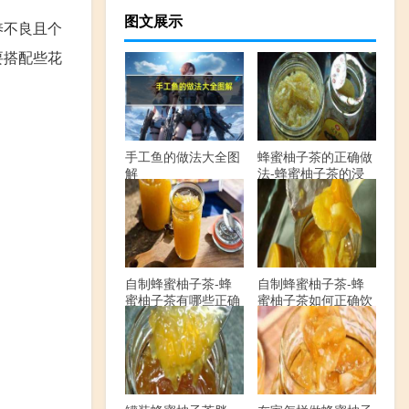
图文展示
养不良且个
要搭配些花
手工鱼的做法大全图
蜂蜜柚子茶的正确做
解
法-蜂蜜柚子茶的浸
泡方法有哪些？
自制蜂蜜柚子茶-蜂
自制蜂蜜柚子茶-蜂
蜜柚子茶有哪些正确
蜜柚子茶如何正确饮
的做法？
用？