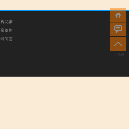
槐花蜜
蜂蜜价格
蜜蜂问答
小男孩