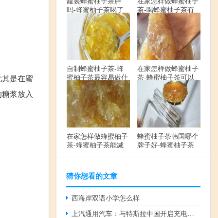
罐装蜂蜜柚子茶胖
在家怎样做蜂蜜柚子
吗-蜂蜜柚子茶喝了
茶-喝蜂蜜柚子茶有
会发胖吗？
哪些禁忌？
自制蜂蜜柚子茶-蜂
在家怎样做蜂蜜柚子
蜜柚子茶最容易做什
茶-蜂蜜柚子茶可以
尤其是在蜜
么？
解酒吗？
的糖浆放入
在家怎样做蜂蜜柚子
蜂蜜柚子茶韩国哪个
茶-蜂蜜柚子茶能减
牌子好-蜂蜜柚子茶
肥吗？
哪个牌子最好？
猜你想看的文章
西海岸双语小学怎么样
上汽通用汽车：与特斯拉中国开启充电网络互联互通合作