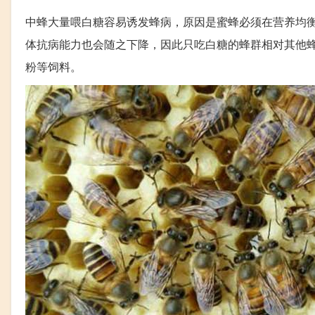
中蜂大量喂白糖容易诱发蜂病，原因是蜜蜂必须在营养均
体抗病能力也会随之下降，因此只吃白糖的蜂群相对其他
粉等饲料。