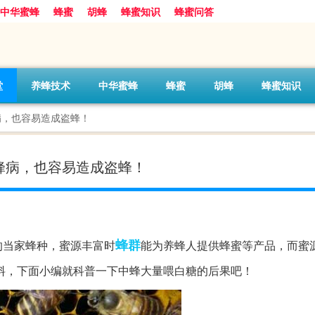
中华蜜蜂
蜂蜜
胡蜂
蜂蜜知识
蜂蜜问答
堂
养蜂技术
中华蜜蜂
蜂蜜
胡蜂
蜂蜜知识
病，也容易造成盗蜂！
蜂病，也容易造成盗蜂！
蜂群
的当家蜂种，蜜源丰富时
能为养蜂人提供蜂蜜等产品，而蜜
料，下面小编就科普一下中蜂大量喂白糖的后果吧！