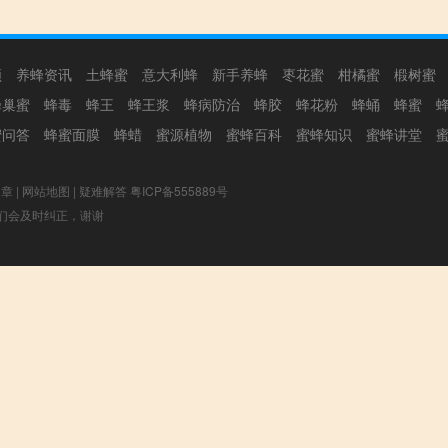
频
养蜂资讯
土蜂蜜
意大利蜂
新手养蜂
枣花蜜
柑橘蜜
椴树蜜
蜂巢蜜
蜂毒
蜂王
蜂王浆
蜂病防治
蜂胶
蜂花粉
蜂蛹
蜂蜜
蜜问答
蜂蜜面膜
蜂蜡
蜜源植物
蜜蜂百科
蜜蜂知识
蜜蜂讲堂
文章
|
网站地图
|
疑难解答
粤ICP备555889号
，我们会及时纠正，谢谢