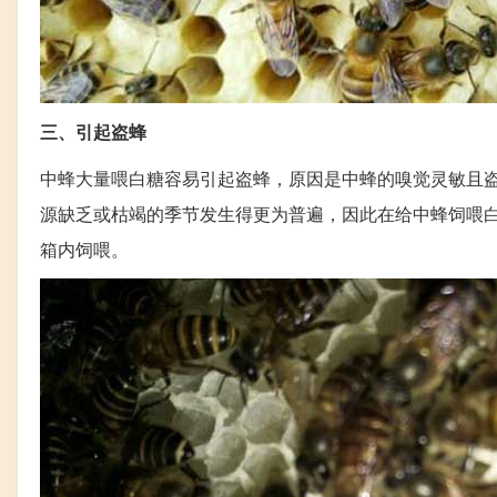
三、引起盗蜂
中蜂大量喂白糖容易引起盗蜂，原因是中蜂的嗅觉灵敏且
源缺乏或枯竭的季节发生得更为普遍，因此在给中蜂饲喂
箱内饲喂。