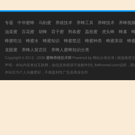
专题
中华蜜蜂
乌桕蜜
养殖技术
养蜂工具
养蜂技术
养蜂视
油菜蜜
百花蜜
胡蜂
苕子蜜
荆条蜜
荔枝蜜
虎头蜂
蜂巢
蜂蜜吃法
蜂蜜水
蜂蜜知识
蜂蜜禁忌
蜂蜜种类
蜂蜜美容
蜂
龙眼蜜
养蜂人留言区
养蜂人蜜蜂知识分类
Copyright © 2012 - 2026
蜜蜂养殖技术网
Powered by
网站分类目录
|
精选推荐
声明：本站内容来自互联网，如信息有错误可发邮件到f_fb#foxmail.com说明
本站仅为个人兴趣爱好，不接盈利性广告及商业合作