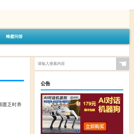
蜂蜜问答
☚
公告
源匮乏时养