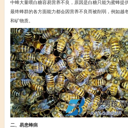
中蜂大量喂白糖容易营养不良，原因是白糖只能为蜜蜂提
最终蜂群的各方面能力都会因营养不良而被削弱，例如越
和矿物质。
二、易患蜂病