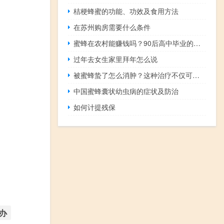
桔梗蜂蜜的功能、功效及食用方法
在苏州购房需要什么条件
蜜蜂在农村能赚钱吗？90后高中毕业的小伙子靠养蜂每年赚6万多元！
过年去女生家里拜年怎么说
被蜜蜂蛰了怎么消肿？这种治疗不仅可以快速消肿，还可以止痛止痒！
中国蜜蜂囊状幼虫病的症状及防治
如何计提残保
办