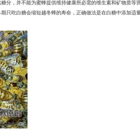
供糖分，并不能为蜜蜂提供维持健康所必需的维生素和矿物质等
冬期只吃白糖会缩短越冬蜂的寿命，正确做法是在白糖中添加适