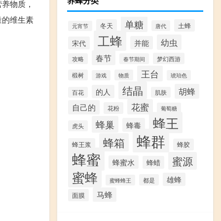
养蜂分类
营养物质，
量的维生素
单糖
冬天
土蜂
唐代
元宵节
工蜂
幼虫
并能
宋代
春节
梦幻西游
攻略
春节期间
王台
椴树
物质
游戏
琥珀色
结晶
胡蜂
的人
百花
肌肤
花蜜
自己的
花粉
葡萄糖
蜂王
蜂巢
蜂毒
虎头
蜂群
蜂箱
蜂王浆
蜂胶
蜂蜜
蜜源
蜂蜜水
蜂蜡
蜜蜂
雄蜂
都是
蜜蜂蜂王
马蜂
面膜