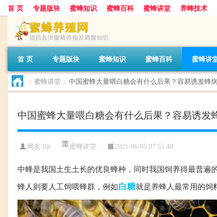
首 页
专题版块
蜜蜂知识
蜜蜂百科
蜜蜂讲堂
养蜂技术
首 页
专题版块
蜜蜂知识
蜜蜂百科
蜜蜂讲
>
蜜蜂讲堂
>
中国蜜蜂大量喂白糖会有什么后果？容易诱发蜂
中国蜜蜂大量喂白糖会有什么后果？容易诱发
蜜蜂讲堂
网友:
lfjt
2021-06-05 07:55:40
中蜂是我国土生土长的优良蜂种，同时我国饲养得最普遍
白糖
蜂人则要人工饲喂蜂群，例如
就是养蜂人最常用的饲