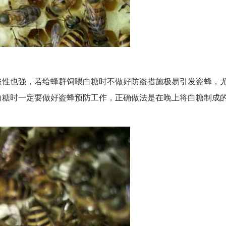
盗性也强，若给蜂群饲喂白糖时不做好防盗措施极易引发盗蜂，
白糖时一定要做好盗蜂预防工作，正确做法是在晚上将白糖制成