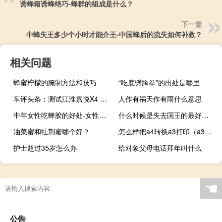
诱蜂箱诱蜂绝巧-蜂群的组成是什么？
下一篇
中蜂失王多少个小时才能介王-中国蜂后的流失如何补救？
相关问题
蜂蜜柠檬的腌制方法和技巧
“吃底劈胸拳”的出处是哪里
车评头条：测试江淮嘉悦X4 除了好看还很好开
人作有祸天作有雨什么意思
中年女性吃蜂胶的好处-女性长期吃蜂胶有什么好处？
什么时候是失去国王的最好时机？
油菜蜜和牡荆蜜哪个好？
怎么样把a4转换a3打印（a3怎么转换成a4打印）
护士超过35岁怎么办
给对象父母电话拜年叫什么
☚
公告