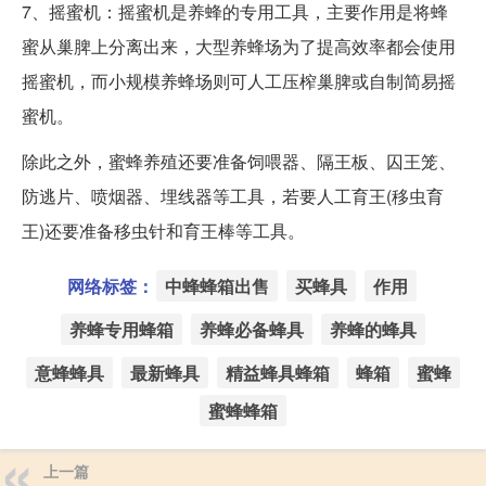
7、摇蜜机：摇蜜机是养蜂的专用工具，主要作用是将蜂
蜜从巢脾上分离出来，大型养蜂场为了提高效率都会使用
摇蜜机，而小规模养蜂场则可人工压榨巢脾或自制简易摇
蜜机。
除此之外，蜜蜂养殖还要准备饲喂器、隔王板、囚王笼、
防逃片、喷烟器、埋线器等工具，若要人工育王(移虫育
王)还要准备移虫针和育王棒等工具。
网络标签：
中蜂蜂箱出售
买蜂具
作用
养蜂专用蜂箱
养蜂必备蜂具
养蜂的蜂具
意蜂蜂具
最新蜂具
精益蜂具蜂箱
蜂箱
蜜蜂
蜜蜂蜂箱
上一篇