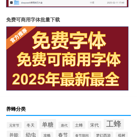
免费可商用字体批量下载
养蜂分类
工蜂
单糖
宋代
冬天
土蜂
唐代
元宵节
幼虫
春节
并能
梦幻西游
攻略
春节期间
椴树