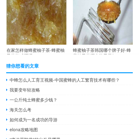
自制蜂蜜柚子茶-蜂蜜柚子茶最
在家怎样做蜂蜜柚子茶-蜂蜜柚
容易做什么？
子茶可以解酒吗？
在家怎样做蜂蜜柚子茶-蜂蜜柚
蜂蜜柚子茶韩国哪个牌子好-蜂
子茶能减肥吗？
蜜柚子茶哪个牌子最好？
猜你想看的文章
中蜂怎么人工育王视频-中国蜜蜂的人工繁育技术有哪些？
我要变年轻攻略
一公斤纯土蜂蜜多少钱？
海关怎么考
如何成为一名成功的导游
elona攻略地图