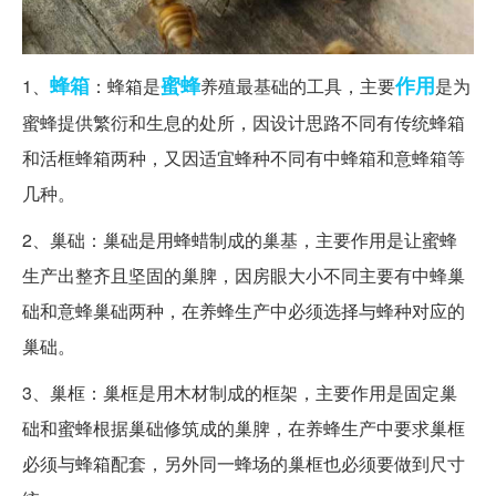
蜂箱
蜜蜂
作用
1、
：蜂箱是
养殖最基础的工具，主要
是为
蜜蜂提供繁衍和生息的处所，因设计思路不同有传统蜂箱
和活框蜂箱两种，又因适宜蜂种不同有中蜂箱和意蜂箱等
几种。
2、巢础：巢础是用蜂蜡制成的巢基，主要作用是让蜜蜂
生产出整齐且坚固的巢脾，因房眼大小不同主要有中蜂巢
础和意蜂巢础两种，在养蜂生产中必须选择与蜂种对应的
巢础。
3、巢框：巢框是用木材制成的框架，主要作用是固定巢
础和蜜蜂根据巢础修筑成的巢脾，在养蜂生产中要求巢框
必须与蜂箱配套，另外同一蜂场的巢框也必须要做到尺寸