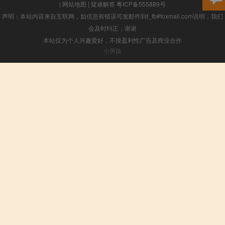
|
网站地图
|
疑难解答
粤ICP备555889号
声明：本站内容来自互联网，如信息有错误可发邮件到f_fb#foxmail.com说明，我们
会及时纠正，谢谢
本站仅为个人兴趣爱好，不接盈利性广告及商业合作
小男孩