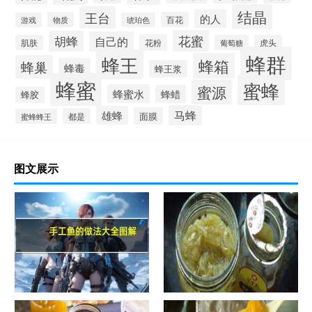
结晶
王台
的人
物质
百花
游戏
琥珀色
花蜜
胡蜂
自己的
花粉
肌肤
葡萄糖
虎头
蜂群
蜂王
蜂箱
蜂巢
蜂毒
蜂王浆
蜂蜜
蜜蜂
蜜源
蜂蜜水
蜂蜡
蜂胶
马蜂
雄蜂
面膜
都是
蜜蜂蜂王
图文展示
手工鱼的做法大全图解
蜂蜜柚子茶的正确做法-蜂蜜柚