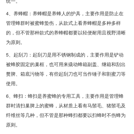
统一。
4、养蜂帽：养蜂帽是养蜂人的护具，主要作用是防止在
管理蜂群时被蜜蜂蛰伤，从款式上看养蜂帽是多种多样
的，但不管那种款式的养蜂帽都要以轻便耐用且视野清晰
为原则。
5、起刮刀：起刮刀是用不锈钢制成的，主要作用是铲动
被蜂胶固定的巢框，也可用来撬动蜂箱副盖、继箱和刮出
赘脾、箱底污物等，有些起刮刀也可当作锤子和割蜜刀等
使用。
6、蜂扫：蜂扫是养蜜蜂的专用工具，主要作用是管理蜂
群时清扫巢脾上的蜜蜂，从材质上看有马鬃毛、猪鬃毛及
纤维丝等几种，但不管是那种蜂扫都要以扫蜂时不伤蜂为
原则。