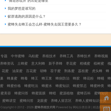
“痛迫苏耽井”的出处是哪里
我的梦想是谁写的
蚁群逃跑的原因是什么？
蜜蜂失去蜂王会怎么样-蜜蜂失去国王需要多久？
专题
中华蜜蜂
乌桕蜜
养殖技术
养蜂工具
养蜂技术
养蜂视频
养蜂资讯
土蜂蜜
意大利蜂
新手养蜂
枣花蜜
柑橘蜜
椴树蜜
槐
花蜜
油菜蜜
百花蜜
胡蜂
苕子蜜
荆条蜜
荔枝蜜
虎头蜂
蜂
巢
蜂巢蜜
蜂毒
蜂王
蜂王浆
蜂病防治
蜂胶
蜂花粉
蜂蛹
蜂
蜜
蜂蜜价格
蜂蜜吃法
蜂蜜水
蜂蜜知识
蜂蜜禁忌
蜂蜜种类
蜂
蜜美容
蜂蜜问答
蜂蜜面膜
蜂蜡
蜜源植物
蜜蜂百科
蜜蜂知识
蜜蜂讲堂
蜜蜂问答
龙眼蜜
养蜂人留言区
养蜂人蜜蜂知识分类
Copyright © 2012 - 2026
蜜蜂养殖技术网
Powered by
网站分类目录
|
精选推荐文章