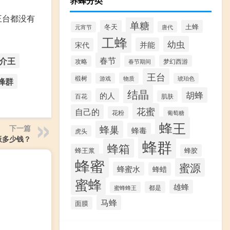
养蜂分类
王台都没有
单糖
冬天
土蜂
唐代
元宵节
工蜂
幼虫
并能
宋代
春节
介王
梦幻西游
攻略
春节期间
王台
椴树
物质
游戏
琥珀色
蜂群
结晶
胡蜂
的人
百花
肌肤
花蜜
自己的
花粉
葡萄糖
蜂王
蜂巢
下一篇
蜂毒
虎头
板多少钱？
蜂群
蜂箱
蜂王浆
蜂胶
蜂蜜
蜜源
蜂蜜水
蜂蜡
蜜蜂
雄蜂
都是
蜜蜂蜂王
马蜂
面膜