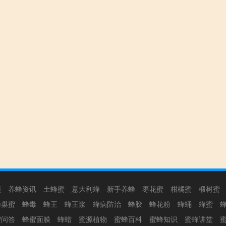
频
养蜂资讯
土蜂蜜
意大利蜂
新手养蜂
枣花蜜
柑橘蜜
椴树蜜
蜂巢蜜
蜂毒
蜂王
蜂王浆
蜂病防治
蜂胶
蜂花粉
蜂蛹
蜂蜜
蜜问答
蜂蜜面膜
蜂蜡
蜜源植物
蜜蜂百科
蜜蜂知识
蜜蜂讲堂