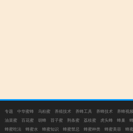
专题
中华蜜蜂
乌桕蜜
养殖技术
养蜂工具
养蜂技术
养蜂视
油菜蜜
百花蜜
胡蜂
苕子蜜
荆条蜜
荔枝蜜
虎头蜂
蜂巢
蜂蜜吃法
蜂蜜水
蜂蜜知识
蜂蜜禁忌
蜂蜜种类
蜂蜜美容
蜂