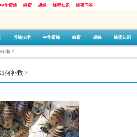
中华蜜蜂
蜂蜜
胡蜂
蜂蜜知识
蜂蜜问答
堂
养蜂技术
中华蜜蜂
蜂蜜
胡蜂
蜂蜜知识
何补救？
如何补救？