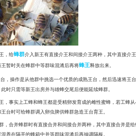
蜂群
王，给
介入新王有直接介王和间接介王两种，其中直接介
蜂王
新王暂时关在蜂群中等群味混淆后再将
释放出来。
王台，操作是从他群中挑选一个优质的成熟王台，然后迅速将王
，此时只需等新王出房并与雄蜂交尾后便能延续蜂群。
育王，事实上工蜂和蜂王都是受精卵发育成的雌性蜜蜂，若工蜂从
和王台时可给蜂群调入卵虫脾供蜂群急造王台育王。
蜂群，合并蜂群时有直接合并和间接合并两种，其中直接合并是给
群混养在隔开的蜂箱中并等群味混淆后再抽调隔板。