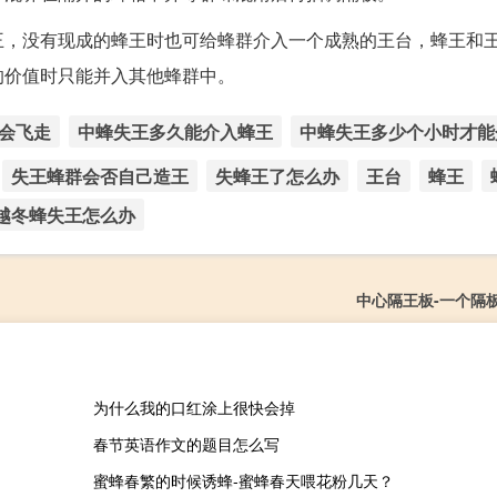
王，没有现成的蜂王时也可给蜂群介入一个成熟的王台，蜂王和
的价值时只能并入其他蜂群中。
会飞走
中蜂失王多久能介入蜂王
中蜂失王多少个小时才能
失王蜂群会否自己造王
失蜂王了怎么办
王台
蜂王
越冬蜂失王怎么办
中心隔王板-一个隔
为什么我的口红涂上很快会掉
春节英语作文的题目怎么写
蜜蜂春繁的时候诱蜂-蜜蜂春天喂花粉几天？