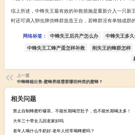
综上所述，中蜂失王最有效的补救措施是重新介入一只新
时还可调入卵虫脾供蜂群急造王台，若蜂群没有单独成群
网络标签：
中蜂失王后共产怎么办
中蜂失王多久
中蜂失王工蜂产蛋怎样补救
刚失王的蜂群怎样
上一篇
中蜂蜂箱出售-蜜蜂养殖需要哪些种类的蜜蜂？
相关问题
禁止自制蜂蜜柠檬茶。不能长期喝空肚子，也不能长期喝太多！
大年三十带女儿回老家好吗
老年人喝什么牛奶好-老年人经常喝蜂蜜吗？