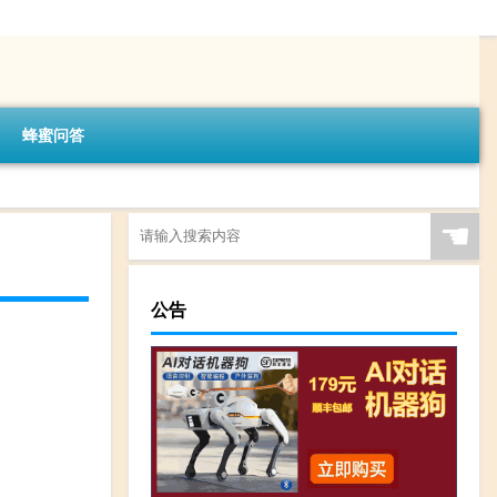
蜂蜜问答
☚
公告