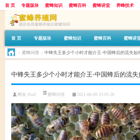
首 页
专题版块
蜜蜂知识
蜜蜂百科
蜜蜂讲堂
养蜂技术
首 页
专题版块
蜜蜂知识
蜜蜂百科
蜜蜂讲
>
蜜蜂问答
>
中蜂失王多少个小时才能介王-中国蜂后的流失如
中蜂失王多少个小时才能介王-中国蜂后的流失
蜜蜂问答
网友:
lfwd
2021-06-09 23:05:26