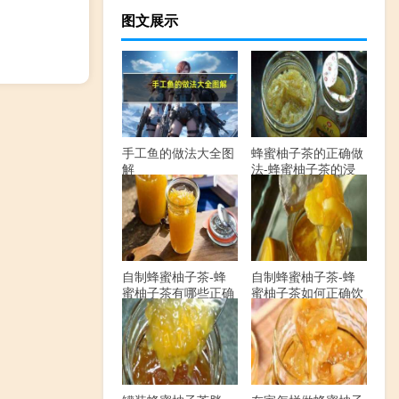
图文展示
手工鱼的做法大全图
蜂蜜柚子茶的正确做
解
法-蜂蜜柚子茶的浸
泡方法有哪些？
自制蜂蜜柚子茶-蜂
自制蜂蜜柚子茶-蜂
蜜柚子茶有哪些正确
蜜柚子茶如何正确饮
的做法？
用？