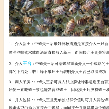
1、介入新王：中蜂失王后最好补救措施是直接介入一只新
喷洒些蜂蜜水或白酒后直接放入新王，而间接介王则是将
王台
2、介入
：中蜂失王后可给蜂群重新介入一个成熟的
脾的下沿处，若工蜂不破坏王台表明介入王台已取得成功
3、调入子脾：中蜂失王后可调入卵虫脾让蜂群急造王台
始便一直吃蜂王浆也能发育成蜂王，因此失王后没有蜂王
4、并入他群：中蜂失王且无单独成群价值时可并入其他
蜂蜜水或白酒后直接合并蜂群，而间接合并则是将两个蜂