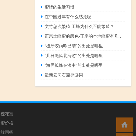
蜜蜂的生活习惯
在中国过年有什么感觉呢
文竹怎么繁殖-工蜂为什么不能繁殖？
正宗土蜂蜜的颜色-正宗的本地蜂蜜有几种颜色？
“檐牙咬雨昨已晴”的出处是哪里
“几日随风北海游”的出处是哪里
“海界孤峰在浪中”的出处是哪里
最新云冈石窟导游词
槐花蜜
蜂蜜价格
蜜蜂问答