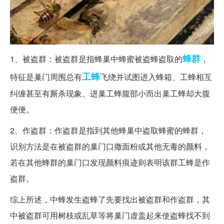
蜂群
1、被盗群：被盗群是指蜂巢中蜂蜜被盗蜂盗取的
，
工蜂
特征是巢门周围总有
飞绕并试图进入蜂箱、工蜂相互
纠缠甚至有厮杀现象、进巢工蜂腹部小而出巢工蜂却大腹
便便。
2、作盗群：作盗群是指到其他蜂巢中盗取蜂蜜的蜂群，
识别方法是在被盗群的巢门口撒面粉或其他无毒的颜料，
若在其他蜂群的巢门口发现颜料痕迹则表明该群工蜂是作
盗群。
综上所述，中蜂发生盗蜂了先要找出被盗群和作盗群，其
中被盗群可用树枝或乱草等将巢门虚盖起来使盗蜂找不到