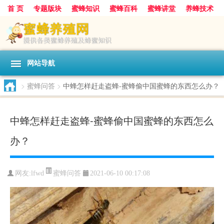
首 页
专题版块
蜜蜂知识
蜜蜂百科
蜜蜂讲堂
养蜂技术
中华蜜蜂
蜂蜜
胡蜂
蜂蜜知识
蜂蜜问答
网站导航
>
蜜蜂问答
>
中蜂怎样赶走盗蜂-蜜蜂偷中国蜜蜂的东西怎么办？
中蜂怎样赶走盗蜂-蜜蜂偷中国蜜蜂的东西怎么
办？
蜜蜂问答
网友:
lfwd
2021-06-10 00:17:08