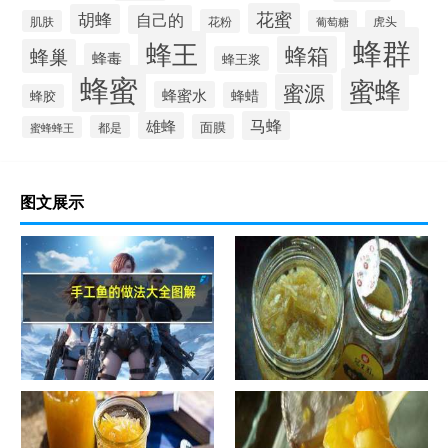
花蜜
胡蜂
自己的
花粉
肌肤
葡萄糖
虎头
蜂群
蜂王
蜂箱
蜂巢
蜂毒
蜂王浆
蜂蜜
蜜蜂
蜜源
蜂蜜水
蜂蜡
蜂胶
马蜂
雄蜂
面膜
都是
蜜蜂蜂王
图文展示
手工鱼的做法大全图解
蜂蜜柚子茶的正确做法-蜂蜜柚
子茶的浸泡方法有哪些？