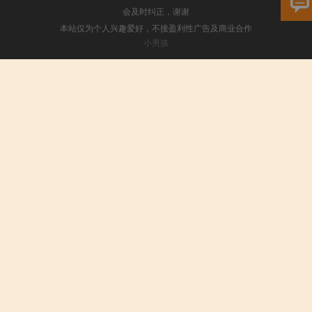
会及时纠正，谢谢
本站仅为个人兴趣爱好，不接盈利性广告及商业合作
小男孩