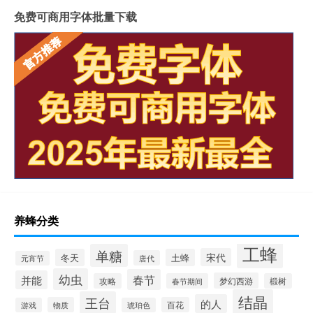
免费可商用字体批量下载
养蜂分类
工蜂
单糖
宋代
冬天
土蜂
唐代
元宵节
幼虫
春节
并能
梦幻西游
攻略
春节期间
椴树
结晶
王台
的人
物质
百花
游戏
琥珀色