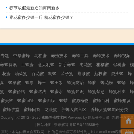
春节放假最新通知河南新乡
枣花蜜多少钱一斤-槐花蜜多少钱？
专题
中华蜜蜂
乌桕蜜
养殖技术
养蜂工具
养蜂技术
养蜂视频
养蜂资讯
土蜂蜜
意大利蜂
新手养蜂
枣花蜜
柑橘蜜
椴树蜜
槐
花蜜
油菜蜜
百花蜜
胡蜂
苕子蜜
荆条蜜
荔枝蜜
虎头蜂
蜂
巢
蜂巢蜜
蜂毒
蜂王
蜂王浆
蜂病防治
蜂胶
蜂花粉
蜂蛹
蜂
蜜
蜂蜜价格
蜂蜜吃法
蜂蜜水
蜂蜜知识
蜂蜜禁忌
蜂蜜种类
蜂
蜜美容
蜂蜜问答
蜂蜜面膜
蜂蜡
蜜源植物
蜜蜂百科
蜜蜂知识
蜜蜂讲堂
蜜蜂问答
龙眼蜜
养蜂人留言区
养蜂人蜜蜂知识分类
Copyright © 2012 - 2026
蜜蜂养殖技术网
Powered by
网站分类目录
|
精选推荐文章
|
网站地图
|
疑难解答
粤ICP备555889号
声明：本站内容来自互联网，如信息有错误可发邮件到f_fb#foxmail.com说明，我们