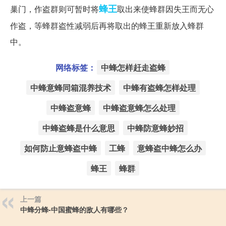
蜂王
巢门，作盗群则可暂时将
取出来使蜂群因失王而无心
作盗，等蜂群盗性减弱后再将取出的蜂王重新放入蜂群
中。
网络标签：
中蜂怎样赶走盗蜂
中蜂意蜂同箱混养技术
中蜂有盗蜂怎样处理
中蜂盗意蜂
中蜂盗意蜂怎么处理
中蜂盗蜂是什么意思
中蜂防意蜂妙招
如何防止意蜂盗中蜂
工蜂
意蜂盗中蜂怎么办
蜂王
蜂群
上一篇
中蜂分蜂-中国蜜蜂的敌人有哪些？