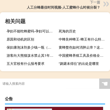
下一篇
人工分蜂最佳时间视频-人工蜜蜂什么时候分裂？
相关问题
孕妇不能吃蜂蜜吗-孕妇可以喝桂圆蜂蜜吗？
死海的历史
原因和动机的区别
中蜂良种蜂王-蜂王有什么特点？
保妇康泡沫剂多少钱一瓶（保妇康泡沫剂使用方法）
黄蜂螫伤如何消肿止痒？这样的治疗不仅可以消肿，还可以止痒！
游客向大熊猫泼水禁止其1年内再次进入基地 看熊猫请注意4月23日起熊猫基地拟试行全网实名预约分时限流入园措施
中国蜜蜂养殖工具及价格全集。使用这些工具，中国蜜蜂养殖将事半功倍！
五大官校有什么报考要求
“踌躇未得往”的出处是哪里
☚
公告