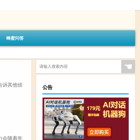
蜂蜜问答
☚
告诉其他侦
公告
力会随着年