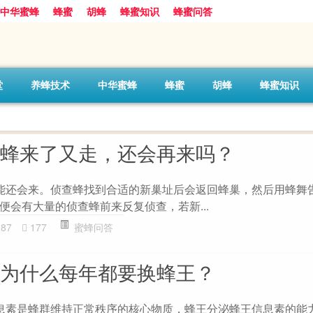
中华蜜蜂
蜂蜜
胡蜂
蜂蜜知识
蜂蜜问答
堂
养蜂技术
中华蜜蜂
蜂蜜
胡蜂
蜂蜜知识
察蜂来了又走，还会再来吗？
能还会来。侦查蜂找到合适的新巢址后会返回蜂巢，然后用蜂舞
便会有大量的侦查蜂前来反复侦查，若新...
187
177
蜜蜂问答
-为什么每年都要换蜂王？
息素是蜂群维持正常秩序的核心物质，蜂王分泌蜂王信息素的能