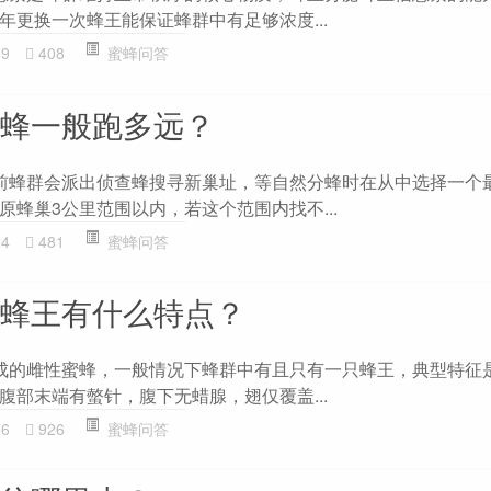
年更换一次蜂王能保证蜂群中有足够浓度...
49
408
蜜蜂问答
察蜂一般跑多远？
前蜂群会派出侦查蜂搜寻新巢址，等自然分蜂时在从中选择一个
蜂巢3公里范围以内，若这个范围内找不...
24
481
蜜蜂问答
-蜂王有什么特点？
成的雌性蜜蜂，一般情况下蜂群中有且只有一只蜂王，典型特征
腹部末端有螫针，腹下无蜡腺，翅仅覆盖...
56
926
蜜蜂问答