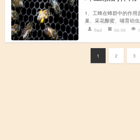
1、工蜂在蜂群中的作用
巢、采花酿蜜、哺育幼虫
lfwd
06-09
1
2
3