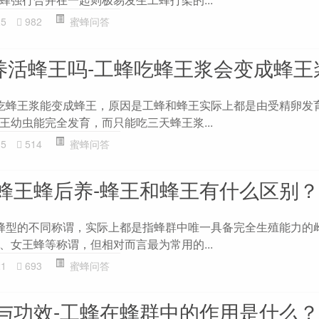
25
982
蜜蜂问答
能养活蜂王吗-工蜂吃蜂王浆会变成蜂王
吃蜂王浆能变成蜂王，原因是工蜂和蜂王实际上都是由受精卵发
王幼虫能完全发育，而只能吃三天蜂王浆...
15
514
蜜蜂问答
蜂王蜂后养-蜂王和蜂王有什么区别？
蜂型的不同称谓，实际上都是指蜂群中唯一具备完全生殖能力的
、女王蜂等称谓，但相对而言最为常用的...
21
693
蜜蜂问答
与功效-工蜂在蜂群中的作用是什么？