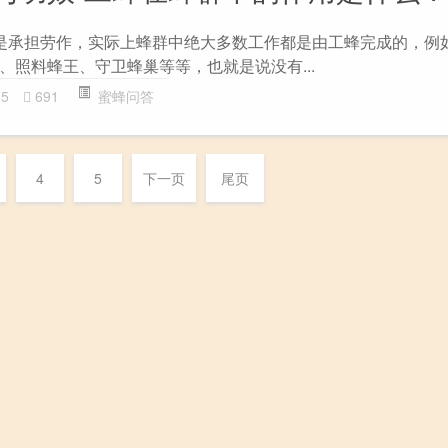
是承担劳作，实际上蜂群中绝大多数工作都是由工蜂完成的，例
、照料蜂王、守卫蜂巢等等，也就是说没有...
15
691
蜜蜂问答
4
5
下一页
尾页