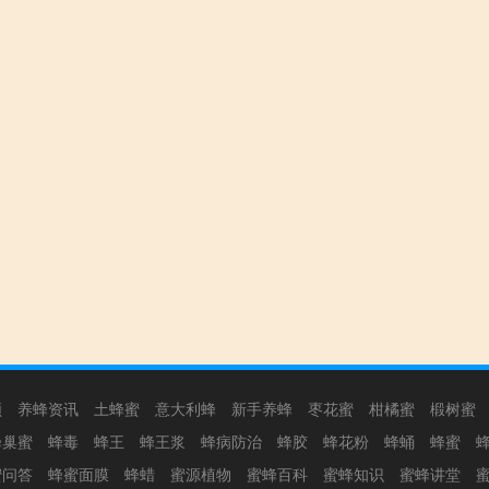
频
养蜂资讯
土蜂蜜
意大利蜂
新手养蜂
枣花蜜
柑橘蜜
椴树蜜
蜂巢蜜
蜂毒
蜂王
蜂王浆
蜂病防治
蜂胶
蜂花粉
蜂蛹
蜂蜜
蜜问答
蜂蜜面膜
蜂蜡
蜜源植物
蜜蜂百科
蜜蜂知识
蜜蜂讲堂