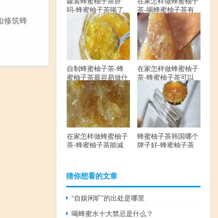
罐装蜂蜜柚子茶胖
在家怎样做蜂蜜柚子
吗-蜂蜜柚子茶喝了
茶-喝蜂蜜柚子茶有
会发胖吗？
哪些禁忌？
如修筑蜂
自制蜂蜜柚子茶-蜂
在家怎样做蜂蜜柚子
蜜柚子茶最容易做什
茶-蜂蜜柚子茶可以
么？
解酒吗？
在家怎样做蜂蜜柚子
蜂蜜柚子茶韩国哪个
茶-蜂蜜柚子茶能减
牌子好-蜂蜜柚子茶
肥吗？
哪个牌子最好？
猜你想看的文章
“自娱闲旷”的出处是哪里
喝蜂蜜水十大禁忌是什么？