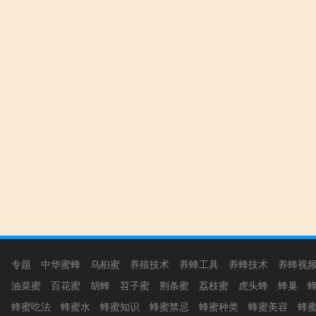
专题
中华蜜蜂
乌桕蜜
养殖技术
养蜂工具
养蜂技术
养蜂视
油菜蜜
百花蜜
胡蜂
苕子蜜
荆条蜜
荔枝蜜
虎头蜂
蜂巢
蜂蜜吃法
蜂蜜水
蜂蜜知识
蜂蜜禁忌
蜂蜜种类
蜂蜜美容
蜂