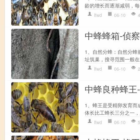
龄的增长而逐渐减弱，每
lfwd
06-10
中蜂蜂箱-侦
1、自然分蜂：自然分蜂
址筑巢，搜寻范围一般在原
lfwd
06-10
中蜂良种蜂王
1、蜂王是受精卵发育而
体长比工蜂长三分之一，
lfwd
06-10