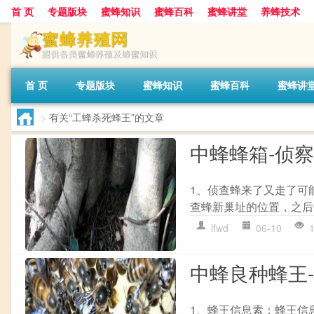
首 页
专题版块
蜜蜂知识
蜜蜂百科
蜜蜂讲堂
养蜂技术
首 页
专题版块
蜜蜂知识
蜜蜂百科
蜜蜂讲
>
有关“工蜂杀死蜂王”的文章
中蜂蜂箱-侦
1、侦查蜂来了又走了可
查蜂新巢址的位置，之后
lfwd
06-10
中蜂良种蜂王
1、蜂王信息素：蜂王信