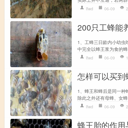
lfwd
06-09
200只工蜂
1、工蜂三日龄内小幼虫
中完全以蜂王浆为食的蜂
lfwd
06-09
怎样可以买到
1、蜂王和蜂后是同一种
除此之外还有母蜂、女蜂
lfwd
06-09
蜂王胎的作用