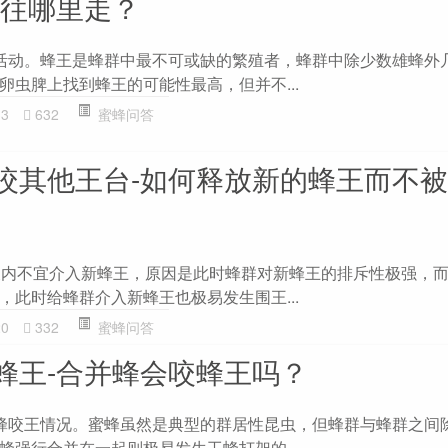
王往哪里走？
活动。蜂王是蜂群中最不可或缺的繁殖者，蜂群中除少数雄蜂外
卵虫脾上找到蜂王的可能性最高，但并不...
33
632
蜜蜂问答
咬其他王台-如何释放新的蜂王而不
天内不宜介入新蜂王，原因是此时蜂群对新蜂王的排斥性极强，而
，此时给蜂群介入新蜂王也极易发生围王...
20
332
蜜蜂问答
蜂王-合并蜂会咬蜂王吗？
蜂咬王情况。蜜蜂虽然是典型的群居性昆虫，但蜂群与蜂群之间
蜂强行合并在一起则极易发生工蜂打架的...