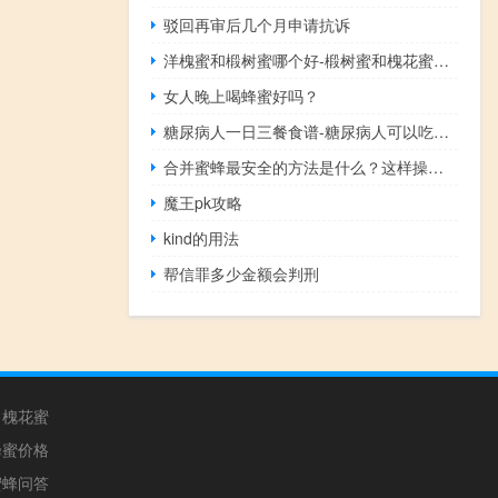
驳回再审后几个月申请抗诉
洋槐蜜和椴树蜜哪个好-椴树蜜和槐花蜜哪个好？
女人晚上喝蜂蜜好吗？
糖尿病人一日三餐食谱-糖尿病人可以吃蜂蜜吗？
合并蜜蜂最安全的方法是什么？这样操作的话，很容易把两组蜜蜂合并成一组蜜蜂！
魔王pk攻略
kind的用法
帮信罪多少金额会判刑
槐花蜜
蜂蜜价格
蜜蜂问答