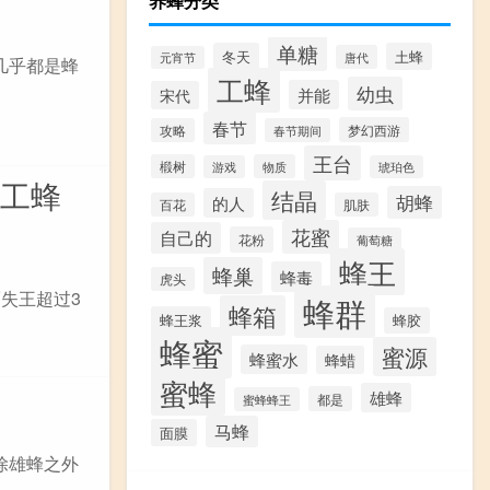
养蜂分类
单糖
冬天
土蜂
唐代
元宵节
几乎都是蜂
工蜂
幼虫
并能
宋代
春节
梦幻西游
攻略
春节期间
王台
椴树
物质
游戏
琥珀色
被工蜂
结晶
胡蜂
的人
百花
肌肤
花蜜
自己的
花粉
葡萄糖
蜂王
蜂巢
蜂毒
虎头
失王超过3
蜂群
蜂箱
蜂王浆
蜂胶
蜂蜜
蜜源
蜂蜜水
蜂蜡
蜜蜂
雄蜂
都是
蜜蜂蜂王
马蜂
面膜
除雄蜂之外