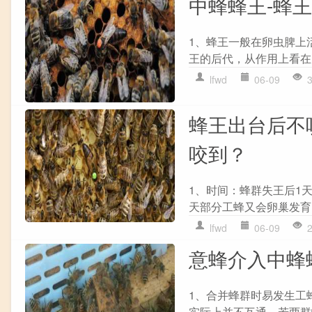
中蜂蜂王-蜂
1、蜂王一般在卵虫脾上
王的后代，从作用上看在
lfwd
06-09
蜂王出台后不
咬到？
1、时间：蜂群失王后1
天部分工蜂又会卵巢发育
lfwd
06-09
意蜂介入中蜂
1、合并蜂群时易发生工
实际上并不互通，若两群