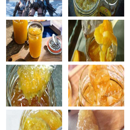
手工鱼的做法大全图解
蜂蜜柚子茶的正确做法-蜂蜜柚
子茶的浸泡方法有哪些？
自制蜂蜜柚子茶-蜂蜜柚子茶有
自制蜂蜜柚子茶-蜂蜜柚子茶如
哪些正确的做法？
何正确饮用？
罐装蜂蜜柚子茶胖吗-蜂蜜柚子
在家怎样做蜂蜜柚子茶-喝蜂蜜
茶喝了会发胖吗？
柚子茶有哪些禁忌？