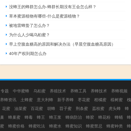
没蜂王的蜂群怎么办-蜂群长期没有王会怎么样？
草本蜜源植物有哪些-什么是蜜源植物？
被地雷蜂蛰了怎么办？
为什么人少喝乌桕蜜？
早上空腹血糖高的原因和解决办法（早晨空腹血糖高原因）
40年产权到期怎么办
专题
中华蜜蜂
乌桕蜜
养殖技术
养蜂工具
养蜂技术
养蜂视频
养蜂资讯
土蜂蜜
意大利蜂
新手养蜂
枣花蜜
柑橘蜜
椴树蜜
槐
花蜜
油菜蜜
百花蜜
胡蜂
苕子蜜
荆条蜜
荔枝蜜
虎头蜂
蜂
巢
蜂巢蜜
蜂毒
蜂王
蜂王浆
蜂病防治
蜂胶
蜂花粉
蜂蛹
蜂
蜜
蜂蜜价格
蜂蜜吃法
蜂蜜水
蜂蜜知识
蜂蜜禁忌
蜂蜜种类
蜂