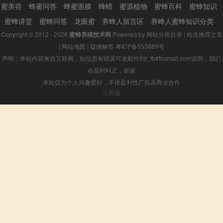
蜜美容
蜂蜜问答
蜂蜜面膜
蜂蜡
蜜源植物
蜜蜂百科
蜜蜂知识
蜜蜂讲堂
蜜蜂问答
龙眼蜜
养蜂人留言区
养蜂人蜜蜂知识分类
Copyright © 2012 - 2026
蜜蜂养殖技术网
Powered by
网站分类目录
|
精选推荐文章
|
网站地图
|
疑难解答
粤ICP备555889号
声明：本站内容来自互联网，如信息有错误可发邮件到f_fb#foxmail.com说明，我们
会及时纠正，谢谢
本站仅为个人兴趣爱好，不接盈利性广告及商业合作
小男孩