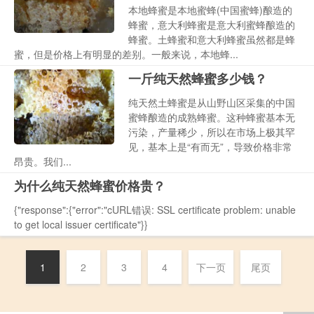
本地蜂蜜是本地蜜蜂(中国蜜蜂)酿造的
蜂蜜，意大利蜂蜜是意大利蜜蜂酿造的
蜂蜜。土蜂蜜和意大利蜂蜜虽然都是蜂
蜜，但是价格上有明显的差别。一般来说，本地蜂...
一斤纯天然蜂蜜多少钱？
纯天然土蜂蜜是从山野山区采集的中国
蜜蜂酿造的成熟蜂蜜。这种蜂蜜基本无
污染，产量稀少，所以在市场上极其罕
见，基本上是“有而无”，导致价格非常
昂贵。我们...
为什么纯天然蜂蜜价格贵？
{"response":{"error":"cURL错误: SSL certificate problem: unable
to get local issuer certificate"}}
1
2
3
4
下一页
尾页