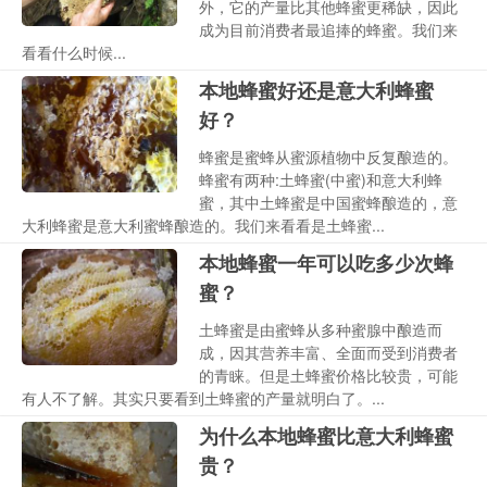
外，它的产量比其他蜂蜜更稀缺，因此
成为目前消费者最追捧的蜂蜜。我们来
看看什么时候...
本地蜂蜜好还是意大利蜂蜜
好？
蜂蜜是蜜蜂从蜜源植物中反复酿造的。
蜂蜜有两种:土蜂蜜(中蜜)和意大利蜂
蜜，其中土蜂蜜是中国蜜蜂酿造的，意
大利蜂蜜是意大利蜜蜂酿造的。我们来看看是土蜂蜜...
本地蜂蜜一年可以吃多少次蜂
蜜？
土蜂蜜是由蜜蜂从多种蜜腺中酿造而
成，因其营养丰富、全面而受到消费者
的青睐。但是土蜂蜜价格比较贵，可能
有人不了解。其实只要看到土蜂蜜的产量就明白了。...
为什么本地蜂蜜比意大利蜂蜜
贵？