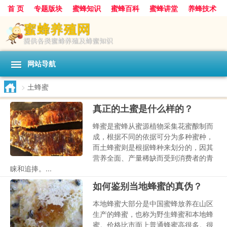
首 页
专题版块
蜜蜂知识
蜜蜂百科
蜜蜂讲堂
养蜂技术
中华蜜蜂
蜂蜜
胡蜂
蜂蜜知识
蜂蜜问答
网站导航
>
土蜂蜜
真正的土蜜是什么样的？
蜂蜜是蜜蜂从蜜源植物采集花蜜酿制而
成，根据不同的依据可分为多种蜜种，
而土蜂蜜则是根据蜂种来划分的，因其
营养全面、产量稀缺而受到消费者的青
睐和追捧。...
如何鉴别当地蜂蜜的真伪？
本地蜂蜜大部分是中国蜜蜂放养在山区
生产的蜂蜜，也称为野生蜂蜜和本地蜂
蜜。价格比市面上普通蜂蜜高很多。很