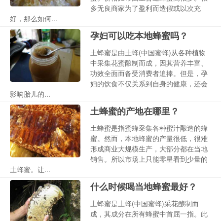
多无良商家为了盈利而造假或以次充
好，那么如何...
孕妇可以吃本地蜂蜜吗？
土蜂蜜是由土蜂(中国蜜蜂)从各种植物
中采集花蜜酿制而成，因其营养丰富、
功效全面而备受消费者追捧。但是，孕
妇的饮食不仅关系到自身的健康，还会
影响胎儿的...
土蜂蜜的产地在哪里？
土蜂蜜是指蜜蜂采集各种蜜汁酿造的蜂
蜜。然而，本地蜂蜜的产量很低，很难
形成商业大规模生产，大部分都在当地
销售。所以市场上只能零星看到少量的
土蜂蜜。让...
什么时候喝当地蜂蜜最好？
土蜂蜜是土蜂(中国蜜蜂)采花酿制而
成，其成分在所有蜂蜜中首屈一指。此