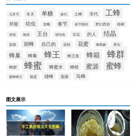
工蜂
单糖
宋代
冬天
土蜂
唐代
元宵节
幼虫
春节
并能
梦幻西游
攻略
春节期间
椴树
结晶
王台
的人
物质
百花
游戏
琥珀色
花蜜
胡蜂
自己的
花粉
肌肤
葡萄糖
虎头
蜂群
蜂王
蜂箱
蜂巢
蜂毒
蜂王浆
蜂蜜
蜜蜂
蜜源
蜂蜜水
蜂蜡
蜂胶
马蜂
雄蜂
面膜
都是
蜜蜂蜂王
图文展示