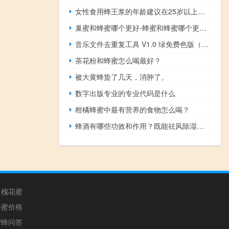
女性食用蜂王浆的年龄建议在25岁以上。太早吃蜂王浆对身体不好！
巢蜜和蜂蜜哪个更好-蜂蜜和蜂蜜哪个更贵？
音乐文件去重复工具 V1.0 绿免费色版（音乐文件去重复工具 V1.0 绿免费色版功能简介）
茶花粉和蜂蜜怎么喝最好？
被大黄蜂蛰了几天，消肿了。
数字出版专业的专业代码是什么
柑橘蜂蜜中最有营养的食物怎么喝？
蜂酒有哪些功效和作用？既能祛风除湿，又能补肾壮阳！
槐花蜜
蜂蜜价格
蜜蜂问答