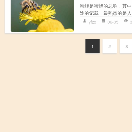
蜜蜂是蜜蜂的总称，其中
途的记载，最熟悉的是人
yfzx
06-05
1
2
3