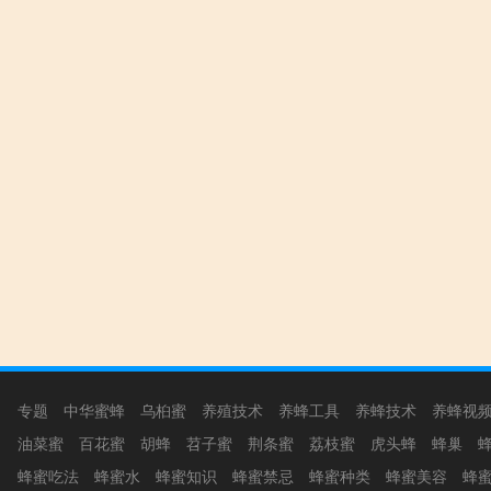
专题
中华蜜蜂
乌桕蜜
养殖技术
养蜂工具
养蜂技术
养蜂视
油菜蜜
百花蜜
胡蜂
苕子蜜
荆条蜜
荔枝蜜
虎头蜂
蜂巢
蜂蜜吃法
蜂蜜水
蜂蜜知识
蜂蜜禁忌
蜂蜜种类
蜂蜜美容
蜂