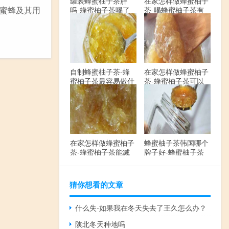
罐装蜂蜜柚子茶胖
在家怎样做蜂蜜柚子
蜜蜂及其用
吗-蜂蜜柚子茶喝了
茶-喝蜂蜜柚子茶有
会发胖吗？
哪些禁忌？
自制蜂蜜柚子茶-蜂
在家怎样做蜂蜜柚子
蜜柚子茶最容易做什
茶-蜂蜜柚子茶可以
么？
解酒吗？
在家怎样做蜂蜜柚子
蜂蜜柚子茶韩国哪个
茶-蜂蜜柚子茶能减
牌子好-蜂蜜柚子茶
肥吗？
哪个牌子最好？
猜你想看的文章
什么失-如果我在冬天失去了王久怎么办？
陕北冬天种地吗