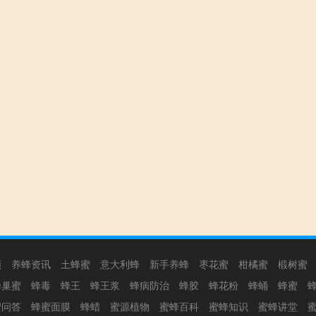
频
养蜂资讯
土蜂蜜
意大利蜂
新手养蜂
枣花蜜
柑橘蜜
椴树蜜
蜂巢蜜
蜂毒
蜂王
蜂王浆
蜂病防治
蜂胶
蜂花粉
蜂蛹
蜂蜜
蜜问答
蜂蜜面膜
蜂蜡
蜜源植物
蜜蜂百科
蜜蜂知识
蜜蜂讲堂