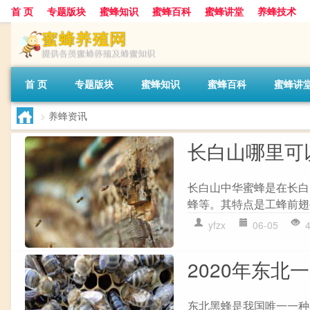
首 页
专题版块
蜜蜂知识
蜜蜂百科
蜜蜂讲堂
养蜂技术
首 页
专题版块
蜜蜂知识
蜜蜂百科
蜜蜂讲
>
养蜂资讯
长白山哪里可
长白山中华蜜蜂是在长白
蜂等。其特点是工蜂前翅
yfzx
06-05
2020年东北
东北黑蜂是我国唯一一种