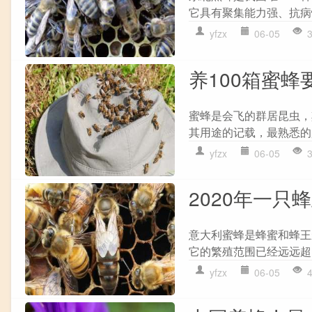
它具有聚集能力强、抗病
yfzx
06-05
养100箱蜜蜂
蜜蜂是会飞的群居昆虫，
其用途的记载，最熟悉的
yfzx
06-05
2020年一只
意大利蜜蜂是蜂蜜和蜂王
它的繁殖范围已经远远超
yfzx
06-05