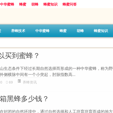
中华蜜蜂
蜂蜜
胡蜂
蜂蜜知识
蜂蜜问答
堂
养蜂技术
中华蜜蜂
蜂蜜
胡蜂
蜂蜜知识
以买到蜜蜂？
山生态条件下经过长期自然选择而形成的一种中华蜜蜂，称为野
外侧横脉中间有一个小突起，肘脉指数高...
40
69
养蜂资讯
一箱黑蜂多少钱？
在封闭的自然环境中，通过自然选择和人工培育培育而成的地方