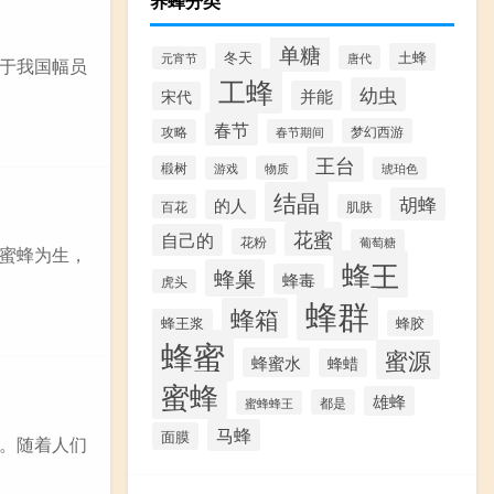
养蜂分类
单糖
冬天
土蜂
唐代
元宵节
于我国幅员
工蜂
幼虫
并能
宋代
春节
梦幻西游
攻略
春节期间
王台
椴树
物质
游戏
琥珀色
结晶
胡蜂
的人
百花
肌肤
花蜜
自己的
花粉
葡萄糖
蜜蜂为生，
蜂王
蜂巢
蜂毒
虎头
蜂群
蜂箱
蜂王浆
蜂胶
蜂蜜
蜜源
蜂蜜水
蜂蜡
蜜蜂
雄蜂
都是
蜜蜂蜂王
马蜂
面膜
。随着人们