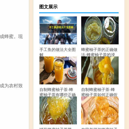
图文展示
成蜂蜜。现
手工鱼的做法大全图
蜂蜜柚子茶的正确做
解
法-蜂蜜柚子茶的浸
泡方法有哪些？
成为农村致
自制蜂蜜柚子茶-蜂
自制蜂蜜柚子茶-蜂
蜜柚子茶有哪些正确
蜜柚子茶如何正确饮
的做法？
用？