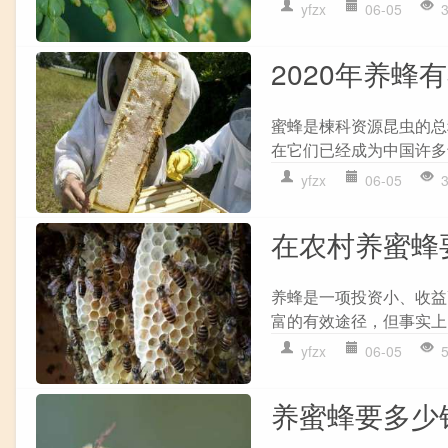
yfzx
06-05
2020年养蜂
蜜蜂是楝科资源昆虫的总
在它们已经成为中国许多
yfzx
06-05
在农村养蜜蜂
养蜂是一项投资小、收益
富的有效途径，但事实上
yfzx
06-05
养蜜蜂要多少