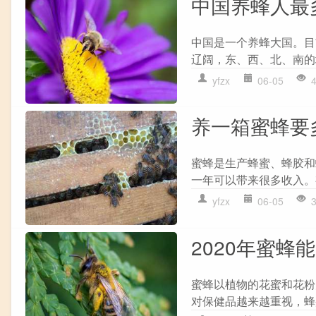
中国养蜂人最
中国是一个养蜂大国。目
辽阔，东、西、北、南的
yfzx
06-05
养一箱蜜蜂要
蜜蜂是生产蜂蜜、蜂胶和
一年可以带来很多收入。
yfzx
06-05
2020年蜜蜂
蜜蜂以植物的花蜜和花粉
对保健品越来越重视，蜂