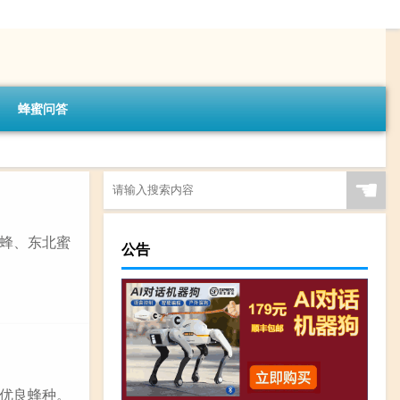
蜂蜜问答
☚
蜂、东北蜜
公告
优良蜂种。