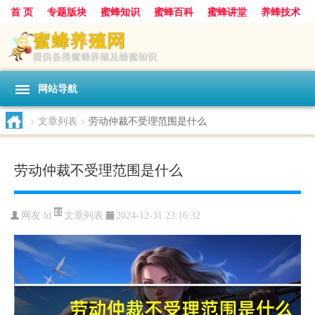
首 页
专题版块
蜜蜂知识
蜜蜂百科
蜜蜂讲堂
养蜂技术
中华蜜蜂
蜂蜜
胡蜂
蜂蜜知识
蜂蜜问答
网站导航
>
文章列表
>
劳动仲裁不受理范围是什么
劳动仲裁不受理范围是什么
文章列表
网友:
ld
2024-12-31 23:16:32