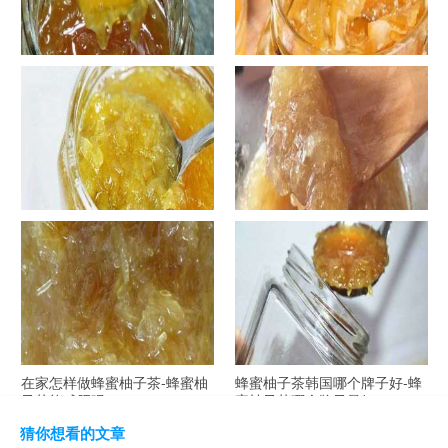
罐装蜂蜜柚子茶胖吗-蜂蜜柚子
在家怎样做蜂蜜柚子茶-喝蜂蜜
茶喝了会发胖吗？
柚子茶有哪些禁忌？
自制蜂蜜柚子茶-蜂蜜柚子茶最
在家怎样做蜂蜜柚子茶-蜂蜜柚
容易做什么？
子茶可以解酒吗？
在家怎样做蜂蜜柚子茶-蜂蜜柚
蜂蜜柚子茶韩国哪个牌子好-蜂
子茶能减肥吗？
蜜柚子茶哪个牌子最好？
猜你想看的文章