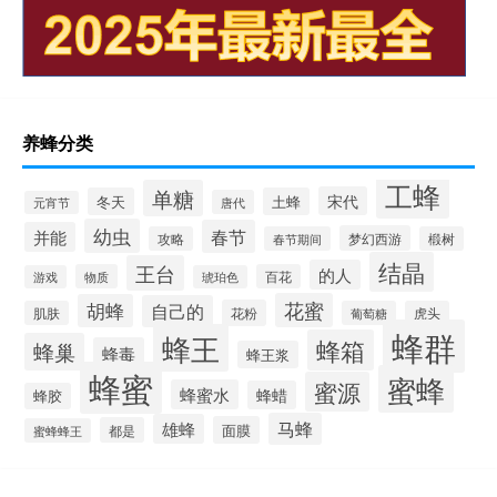
养蜂分类
工蜂
单糖
宋代
冬天
土蜂
唐代
元宵节
幼虫
春节
并能
梦幻西游
攻略
春节期间
椴树
结晶
王台
的人
物质
百花
游戏
琥珀色
花蜜
胡蜂
自己的
花粉
肌肤
葡萄糖
虎头
蜂群
蜂王
蜂箱
蜂巢
蜂毒
蜂王浆
蜂蜜
蜜蜂
蜜源
蜂蜜水
蜂蜡
蜂胶
马蜂
雄蜂
面膜
都是
蜜蜂蜂王