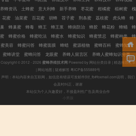
养蜂资讯
土蜂蜜
意大利蜂
新手养蜂
枣花蜜
柑橘蜜
椴树蜜
槐
花蜜
油菜蜜
百花蜜
胡蜂
苕子蜜
荆条蜜
荔枝蜜
虎头蜂
蜂
巢
蜂巢蜜
蜂毒
蜂王
蜂王浆
蜂病防治
蜂胶
蜂花粉
蜂蛹
蜂
蜜
蜂蜜价格
蜂蜜吃法
蜂蜜水
蜂蜜知识
蜂蜜禁忌
蜂蜜种类
蜂
蜜美容
蜂蜜问答
蜂蜜面膜
蜂蜡
蜜源植物
蜜蜂百科
蜜蜂知识
蜜蜂讲堂
蜜蜂问答
龙眼蜜
养蜂人留言区
养蜂人蜜蜂知识分类
Copyright © 2012 - 2026
蜜蜂养殖技术网
Powered by
网站分类目录
|
精选推荐文章
|
网站地图
|
疑难解答
粤ICP备555889号
声明：本站内容来自互联网，如信息有错误可发邮件到f_fb#foxmail.com说明，我们
会及时纠正，谢谢
本站仅为个人兴趣爱好，不接盈利性广告及商业合作
小男孩