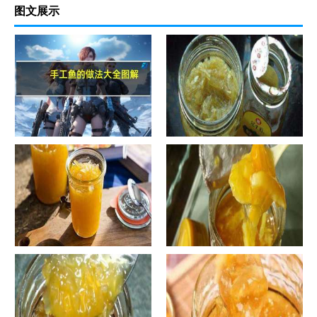
图文展示
手工鱼的做法大全图解
蜂蜜柚子茶的正确做法-蜂蜜柚
子茶的浸泡方法有哪些？
自制蜂蜜柚子茶-蜂蜜柚子茶有
自制蜂蜜柚子茶-蜂蜜柚子茶如
哪些正确的做法？
何正确饮用？