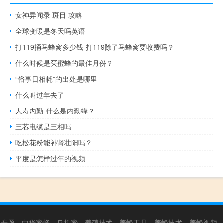
女神异闻录 斑目 攻略
全球变暖是冬天吗英语
打119捅马蜂窝多少钱-打119除了马蜂窝要收费吗？
什么时候是买蜜蜂的最佳月份？
“俗事日相耗”的出处是哪里
什么叫过年去了
人寿内勤-什么是内勤蜂？
三芯电缆是三相吗
吃松花粉能补肾壮阳吗？
平度是怎样过年的视频
专题
中华蜜蜂
乌桕蜜
养殖技术
养蜂工具
养蜂技术
养蜂视频